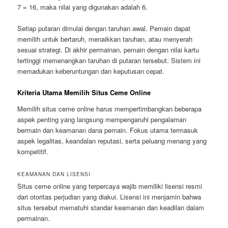
7 = 16, maka nilai yang digunakan adalah 6.
Setiap putaran dimulai dengan taruhan awal. Pemain dapat
memilih untuk bertaruh, menaikkan taruhan, atau menyerah
sesuai strategi. Di akhir permainan, pemain dengan nilai kartu
tertinggi memenangkan taruhan di putaran tersebut. Sistem ini
memadukan keberuntungan dan keputusan cepat.
Kriteria Utama Memilih Situs Ceme Online
Memilih situs ceme online harus mempertimbangkan beberapa
aspek penting yang langsung mempengaruhi pengalaman
bermain dan keamanan dana pemain. Fokus utama termasuk
aspek legalitas, keandalan reputasi, serta peluang menang yang
kompetitif.
KEAMANAN DAN LISENSI
Situs ceme online yang terpercaya wajib memiliki lisensi resmi
dari otoritas perjudian yang diakui. Lisensi ini menjamin bahwa
situs tersebut mematuhi standar keamanan dan keadilan dalam
permainan.