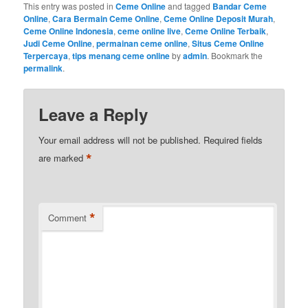
This entry was posted in
Ceme Online
and tagged
Bandar Ceme
Online
,
Cara Bermain Ceme Online
,
Ceme Online Deposit Murah
,
Ceme Online Indonesia
,
ceme online live
,
Ceme Online Terbaik
,
Judi Ceme Online
,
permainan ceme online
,
Situs Ceme Online
Terpercaya
,
tips menang ceme online
by
admin
. Bookmark the
permalink
.
Leave a Reply
Your email address will not be published.
Required fields
*
are marked
*
Comment