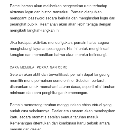
Pemeliharaan akun melibatkan pengecekan rutin terhadap
aktivitas login dan histori transaksi. Pemain dianjurkan
mengganti password secara berkala dan menghindari login dari
perangkat publik. Keamanan akun akan lebih terjaga dengan
mengikuti langkah-langkah ini.
Jika terdapat aktivitas mencurigakan, pemain harus segera
menghubungi layanan pelanggan. Hal ini untuk menghindari
kerugian dan memastikan bahwa akun mereka terlindungi.
CARA MEMULAI PERMAINAN CEME
Setelah akun aktif dan terverifikasi, pemain dapat langsung
memilih menu permainan ceme online. Sebelum bertaruh,
disarankan untuk memahami aturan dasar, seperti nilai taruhan
minimum dan cara penghitungan kemenangan.
Pemain memasang taruhan menggunakan chips virtual yang
sudah diisi sebelumnya. Dealer atau sistem akan membagikan
kartu secara otomatis setelah semua taruhan masuk.
Kemenangan ditentukan dari kombinasi kartu terbaik antara
pemain dan dealer.