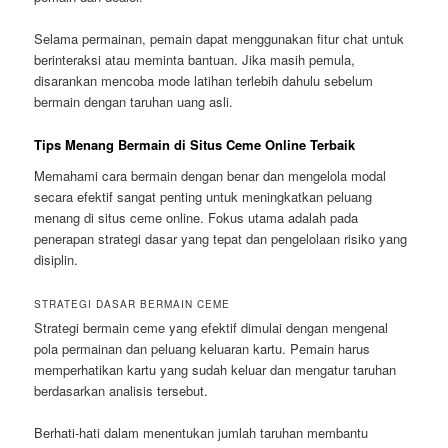
Selama permainan, pemain dapat menggunakan fitur chat untuk
berinteraksi atau meminta bantuan. Jika masih pemula,
disarankan mencoba mode latihan terlebih dahulu sebelum
bermain dengan taruhan uang asli.
Tips Menang Bermain di Situs Ceme Online Terbaik
Memahami cara bermain dengan benar dan mengelola modal
secara efektif sangat penting untuk meningkatkan peluang
menang di situs ceme online. Fokus utama adalah pada
penerapan strategi dasar yang tepat dan pengelolaan risiko yang
disiplin.
STRATEGI DASAR BERMAIN CEME
Strategi bermain ceme yang efektif dimulai dengan mengenal
pola permainan dan peluang keluaran kartu. Pemain harus
memperhatikan kartu yang sudah keluar dan mengatur taruhan
berdasarkan analisis tersebut.
Berhati-hati dalam menentukan jumlah taruhan membantu