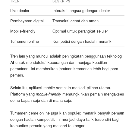
TREN
DESKRIPSI
Live dealer
Interaksi langsung dengan dealer
Pembayaran digital
Transaksi cepat dan aman
Mobile-friendly
Optimal untuk perangkat seluler
Turnamen online
Kompetisi dengan hadiah menarik
Tren lain yang muncul adalah peningkatan penggunaan teknologi
AI
untuk mendeteksi kecurangan dan menjaga keadilan
permainan. Ini memberikan jaminan keamanan lebih bagi para
pemain.
Selain itu, aplikasi mobile semakin menjadi pilihan utama.
Platform yang
mobile-friendly
memungkinkan pemain mengakses
ceme kapan saja dan di mana saja.
Turnamen ceme online juga kian populer, menarik banyak pemain
dengan hadiah kompetitif. Ini menjadi daya tarik tersendiri bagi
komunitas pemain yang mencari tantangan.