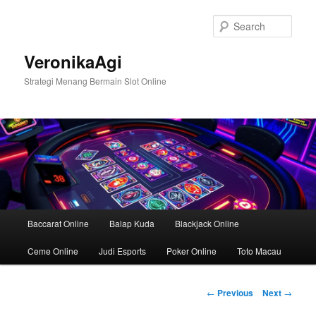
Skip
to
Sear
primary
content
VeronikaAgi
Strategi Menang Bermain Slot Online
Main
Baccarat Online
Balap Kuda
Blackjack Online
menu
Ceme Online
Judi Esports
Poker Online
Toto Macau
Post
←
Previous
Next
→
navigation