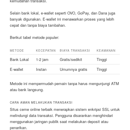
kemudahan transaksi.
Selain bank lokal, e-wallet seperti OVO, GoPay, dan Dana juga
banyak digunakan. E-wallet ini menawarkan proses yang lebih
cepat dan tanpa biaya tambahan.
Berikut tabel metode populer:
METODE
KECEPATAN
BIAYA TRANSAKSI
KEAMANAN
Bank Lokal
1-2 jam
Gratis/sedikit
Tinggi
E-wallet
Instan
Umumnya gratis
Tinggi
Metode ini mempermudah pemain tanpa harus mengunjungi ATM
atau bank langsung.
CARA AMAN MELAKUKAN TRANSAKSI
Situs ceme online terbaik menerapkan sistem enkripsi SSL untuk
melindungi data transaksi. Pengguna disarankan menghindari
menggunakan jaringan publik saat melakukan deposit atau
penarikan.