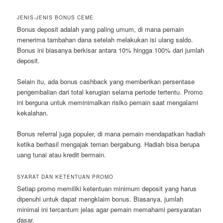
JENIS-JENIS BONUS CEME
Bonus deposit adalah yang paling umum, di mana pemain
menerima tambahan dana setelah melakukan isi ulang saldo.
Bonus ini biasanya berkisar antara 10% hingga 100% dari jumlah
deposit.
Selain itu, ada bonus cashback yang memberikan persentase
pengembalian dari total kerugian selama periode tertentu. Promo
ini berguna untuk meminimalkan risiko pemain saat mengalami
kekalahan.
Bonus referral juga populer, di mana pemain mendapatkan hadiah
ketika berhasil mengajak teman bergabung. Hadiah bisa berupa
uang tunai atau kredit bermain.
SYARAT DAN KETENTUAN PROMO
Setiap promo memiliki ketentuan minimum deposit yang harus
dipenuhi untuk dapat mengklaim bonus. Biasanya, jumlah
minimal ini tercantum jelas agar pemain memahami persyaratan
dasar.