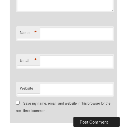
*
Name
*
Email
Website
Save my name, email, and website in this browser for the
next time I comment.