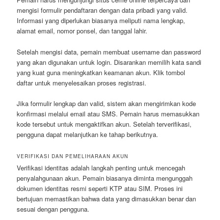
mengisi formulir pendaftaran dengan data pribadi yang valid.
Informasi yang diperlukan biasanya meliputi nama lengkap,
alamat email, nomor ponsel, dan tanggal lahir.
Setelah mengisi data, pemain membuat username dan password
yang akan digunakan untuk login. Disarankan memilih kata sandi
yang kuat guna meningkatkan keamanan akun. Klik tombol
daftar untuk menyelesaikan proses registrasi.
Jika formulir lengkap dan valid, sistem akan mengirimkan kode
konfirmasi melalui email atau SMS. Pemain harus memasukkan
kode tersebut untuk mengaktifkan akun. Setelah terverifikasi,
pengguna dapat melanjutkan ke tahap berikutnya.
VERIFIKASI DAN PEMELIHARAAN AKUN
Verifikasi identitas adalah langkah penting untuk mencegah
penyalahgunaan akun. Pemain biasanya diminta mengunggah
dokumen identitas resmi seperti KTP atau SIM. Proses ini
bertujuan memastikan bahwa data yang dimasukkan benar dan
sesuai dengan pengguna.