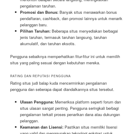
pengalaman taruhan.
Promosi dan Bonus:
Banyak situs menawarkan bonus
pendaftaran, cashback, dan promosi lainnya untuk menarik
pelanggan baru.
Pilihan Taruhan:
Beberapa situs menyediakan berbagai
jenis taruhan, termasuk taruhan langsung, taruhan
akumulatif, dan taruhan eksotis.
Pengguna sebaiknya memperhatikan fitur-fitur ini untuk memilih
situs yang paling sesuai dengan kebutuhan mereka.
RATING DAN REPUTASI PENGGUNA
Rating situs judi balap kuda mencerminkan pengalaman
pengguna dan seberapa dapat diandalkannya situs tersebut.
Ulasan Pengguna:
Memeriksa platform seperti forum dan
situs ulasan sangat penting. Pengguna seringkali berbagi
pengalaman terkait proses penarikan dana atau dukungan
pelanggan.
Keamanan dan Lisensi:
Pastikan situs memiliki lisensi
yang valid dan menggunakan teknologi enkripsi untuk