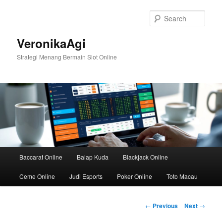
Skip
to
Sear
primary
content
VeronikaAgi
Strategi Menang Bermain Slot Online
Main
Baccarat Online
Balap Kuda
Blackjack Online
menu
Ceme Online
Judi Esports
Poker Online
Toto Macau
Post
←
Previous
Next
→
navigation