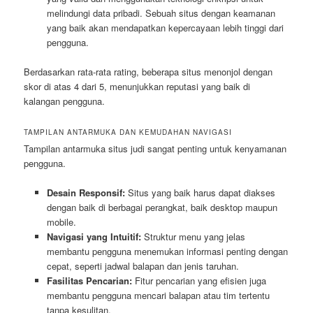
melindungi data pribadi. Sebuah situs dengan keamanan
yang baik akan mendapatkan kepercayaan lebih tinggi dari
pengguna.
Berdasarkan rata-rata rating, beberapa situs menonjol dengan
skor di atas 4 dari 5, menunjukkan reputasi yang baik di
kalangan pengguna.
TAMPILAN ANTARMUKA DAN KEMUDAHAN NAVIGASI
Tampilan antarmuka situs judi sangat penting untuk kenyamanan
pengguna.
Desain Responsif:
Situs yang baik harus dapat diakses
dengan baik di berbagai perangkat, baik desktop maupun
mobile.
Navigasi yang Intuitif:
Struktur menu yang jelas
membantu pengguna menemukan informasi penting dengan
cepat, seperti jadwal balapan dan jenis taruhan.
Fasilitas Pencarian:
Fitur pencarian yang efisien juga
membantu pengguna mencari balapan atau tim tertentu
tanpa kesulitan.