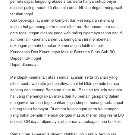
pemain dapat langsung akses situs serta hanya cukup bayar
deposit paling murah 10 ribu saja amat irit dan ringan mengawali
taruhan togel.
Ada beberapa layanan terkomplet dan kesempatan menang
segala hal gampang serta cepat diterima. Bermacam info dan
data togel ringan dicapai pada web paling dipercaya tanpa cari di
sumber lain karenanya semua keringanan ini memberikan
dukungan pemain temukan kemenangan lebih simpel.
Keringanan Dan Keuntungan Masuk Bersama Situs Sah BO
Deposit QR Togel
Dapat dipercaya
Mendapat keamanan atas semua layanan serta layanan yang
diberi suatu web-site judi pastinya soal ini bikin pemain berasa
senang dan senang Bersama situs itu. Pastilah tak ada sesuatu
hal yang memengkalkan maka dari itu pemain gampang dalam
mengawali taruhan togel bahkan juga simpel menang serta capai
untung tentu berbayar. Di antara kelapangan serta keuntungan
yang bakal pemain merasai dengan masuk memili blog resmi BO
deposit QR dapat dipercaya, di antaranya sebagaimana berikut:
Pemain terus-menerus dipermudahkan login untuk terhubung