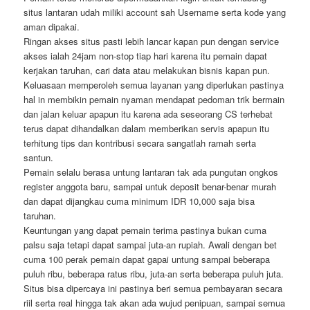
situs lantaran udah miliki account sah Username serta kode yang
aman dipakai.
Ringan akses situs pasti lebih lancar kapan pun dengan service
akses ialah 24jam non-stop tiap hari karena itu pemain dapat
kerjakan taruhan, cari data atau melakukan bisnis kapan pun.
Keluasaan memperoleh semua layanan yang diperlukan pastinya
hal in membikin pemain nyaman mendapat pedoman trik bermain
dan jalan keluar apapun itu karena ada seseorang CS terhebat
terus dapat dihandalkan dalam memberikan servis apapun itu
terhitung tips dan kontribusi secara sangatlah ramah serta
santun.
Pemain selalu berasa untung lantaran tak ada pungutan ongkos
register anggota baru, sampai untuk deposit benar-benar murah
dan dapat dijangkau cuma minimum IDR 10,000 saja bisa
taruhan.
Keuntungan yang dapat pemain terima pastinya bukan cuma
palsu saja tetapi dapat sampai juta-an rupiah. Awali dengan bet
cuma 100 perak pemain dapat gapai untung sampai beberapa
puluh ribu, beberapa ratus ribu, juta-an serta beberapa puluh juta.
Situs bisa dipercaya ini pastinya beri semua pembayaran secara
riil serta real hingga tak akan ada wujud penipuan, sampai semua