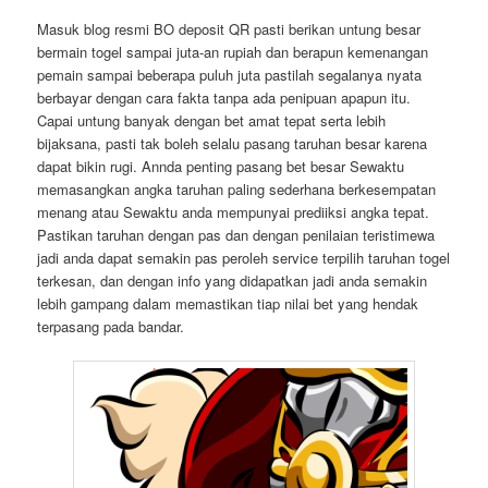
Masuk blog resmi BO deposit QR pasti berikan untung besar
bermain togel sampai juta-an rupiah dan berapun kemenangan
pemain sampai beberapa puluh juta pastilah segalanya nyata
berbayar dengan cara fakta tanpa ada penipuan apapun itu.
Capai untung banyak dengan bet amat tepat serta lebih
bijaksana, pasti tak boleh selalu pasang taruhan besar karena
dapat bikin rugi. Annda penting pasang bet besar Sewaktu
memasangkan angka taruhan paling sederhana berkesempatan
menang atau Sewaktu anda mempunyai prediiksi angka tepat.
Pastikan taruhan dengan pas dan dengan penilaian teristimewa
jadi anda dapat semakin pas peroleh service terpilih taruhan togel
terkesan, dan dengan info yang didapatkan jadi anda semakin
lebih gampang dalam memastikan tiap nilai bet yang hendak
terpasang pada bandar.