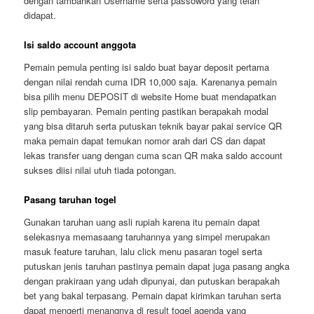
dengan tambahkan Username serta passoword yang telah
didapat.
Isi saldo account anggota
Pemain pemula penting isi saldo buat bayar deposit pertama
dengan nilai rendah cuma IDR 10,000 saja. Karenanya pemain
bisa pilih menu DEPOSIT di website Home buat mendapatkan
slip pembayaran. Pemain penting pastikan berapakah modal
yang bisa ditaruh serta putuskan teknik bayar pakai service QR
maka pemain dapat temukan nomor arah dari CS dan dapat
lekas transfer uang dengan cuma scan QR maka saldo account
sukses diisi nilai utuh tiada potongan.
Pasang taruhan togel
Gunakan taruhan uang asli rupiah karena itu pemain dapat
selekasnya memasaang taruhannya yang simpel merupakan
masuk feature taruhan, lalu click menu pasaran togel serta
putuskan jenis taruhan pastinya pemain dapat juga pasang angka
dengan prakiraan yang udah dipunyai, dan putuskan berapakah
bet yang bakal terpasang. Pemain dapat kirimkan taruhan serta
dapat mengerti menangnya di result togel agenda yang