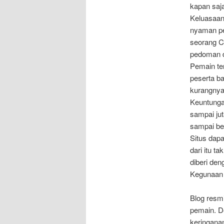
kapan saj
Keluasaan
nyaman pe
seorang C
pedoman d
Pemain te
peserta ba
kurangnya
Keuntunga
sampai ju
sampai beb
Situs dapa
dari itu t
diberi den
Kegunaan 
Blog resm
pemain. D
keringana