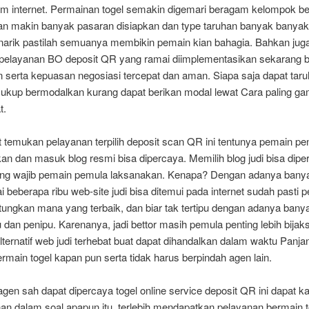
lam internet. Permainan togel semakin digemari beragam kelompok be
an makin banyak pasaran disiapkan dan type taruhan banyak banya
arik pastilah semuanya membikin pemain kian bahagia. Bahkan jug
 pelayanan BO deposit QR yang ramai diimplementasikan sekarang b
 serta kepuasan negosiasi tercepat dan aman. Siapa saja dapat taru
 cukup bermodalkan kurang dapat berikan modal lewat Cara paling g
t.
 temukan pelayanan terpilih deposit scan QR ini tentunya pemain pe
 dan masuk blog resmi bisa dipercaya. Memilih blog judi bisa diper
ing wajib pemain pemula laksanakan. Kenapa? Dengan adanya bany
i beberapa ribu web-site judi bisa ditemui pada internet sudah pasti p
ungkan mana yang terbaik, dan biar tak tertipu dengan adanya ba
u dan penipu. Karenanya, jadi bettor masih pemula penting lebih bijak
lternatif web judi terhebat buat dapat dihandalkan dalam waktu Panja
rmain togel kapan pun serta tidak harus berpindah agen lain.
gen sah dapat dipercaya togel online service deposit QR ini dapat k
n dalam soal apapun itu, terlebih mendapatkan pelayanan bermain to