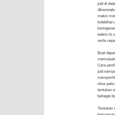
judi di da
dikarenak
makin men
kelebihan
keringanan
waktu ini
serta cepa
Buat dapat
memutuskan
Cara pent
judi sampa
memperhit
situs pals
tentukan a
bahagia be
Tentukan a
kenyamana