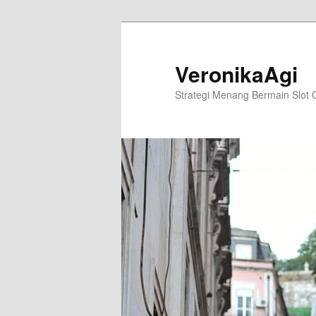
Skip
to
primary
VeronikaAgi
content
Strategi Menang Bermain Slot 