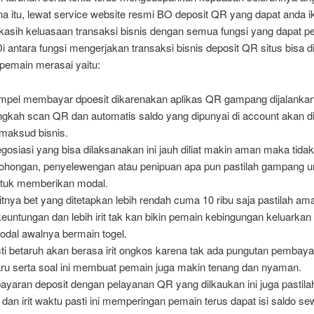
a itu, lewat service website resmi BO deposit QR yang dapat anda i
 kasih keluasaan transaksi bisnis dengan semua fungsi yang dapat p
i antara fungsi mengerjakan transaksi bisnis deposit QR situs bisa 
pemain merasai yaitu:
mpel membayar dpoesit dikarenakan aplikas QR gampang dijalanka
ngkah scan QR dan automatis saldo yang dipunyai di account akan di
maksud bisnis.
gosiasi yang bisa dilaksanakan ini jauh diliat makin aman maka tida
ohongan, penyelewengan atau penipuan apa pun pastilah gampang u
tuk memberikan modal.
kitnya bet yang ditetapkan lebih rendah cuma 10 ribu saja pastilah am
untungan dan lebih irit tak kan bikin pemain kebingungan keluarka
odal awalnya bermain togel.
i betaruh akan berasa irit ongkos karena tak ada pungutan pembaya
aru serta soal ini membuat pemain juga makin tenang dan nyaman.
yaran deposit dengan pelayanan QR yang dilkaukan ini juga pastilah
 dan irit waktu pasti ini memperingan pemain terus dapat isi saldo se