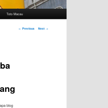
Toto Macau
Post
←
Previous
Next
→
navigation
oba
tang
rapa blog