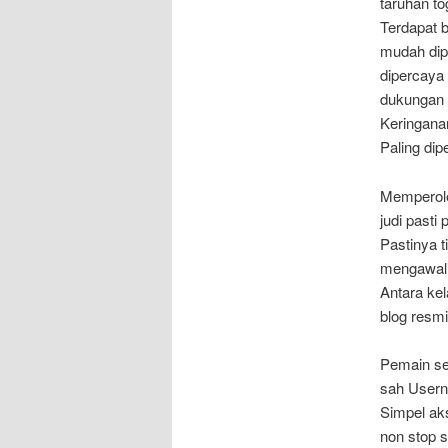
taruhan to
Terdapat 
mudah dipe
dipercaya 
dukungan 
Keringana
Paling dip
Memperole
judi pasti
Pastinya 
mengawali
Antara ke
blog resmi
Pemain sel
sah Usern
Simpel aks
non stop s