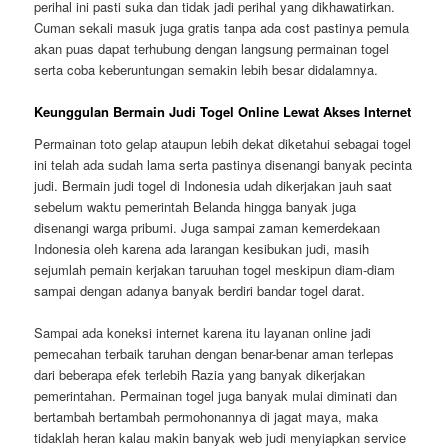
perihal ini pasti suka dan tidak jadi perihal yang dikhawatirkan.
Cuman sekali masuk juga gratis tanpa ada cost pastinya pemula
akan puas dapat terhubung dengan langsung permainan togel
serta coba keberuntungan semakin lebih besar didalamnya.
Keunggulan Bermain Judi Togel Online Lewat Akses Internet
Permainan toto gelap ataupun lebih dekat diketahui sebagai togel
ini telah ada sudah lama serta pastinya disenangi banyak pecinta
judi. Bermain judi togel di Indonesia udah dikerjakan jauh saat
sebelum waktu pemerintah Belanda hingga banyak juga
disenangi warga pribumi. Juga sampai zaman kemerdekaan
Indonesia oleh karena ada larangan kesibukan judi, masih
sejumlah pemain kerjakan taruuhan togel meskipun diam-diam
sampai dengan adanya banyak berdiri bandar togel darat.
Sampai ada koneksi internet karena itu layanan online jadi
pemecahan terbaik taruhan dengan benar-benar aman terlepas
dari beberapa efek terlebih Razia yang banyak dikerjakan
pemerintahan. Permainan togel juga banyak mulai diminati dan
bertambah bertambah permohonannya di jagat maya, maka
tidaklah heran kalau makin banyak web judi menyiapkan service