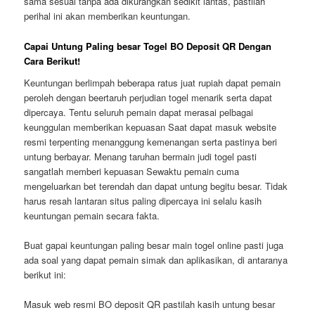
sama sesuai tanpa ada dikurangkan sedikit lantas, pastilah
perihal ini akan memberikan keuntungan.
Capai Untung Paling besar Togel BO Deposit QR Dengan
Cara Berikut!
Keuntungan berlimpah beberapa ratus juat rupiah dapat pemain
peroleh dengan beertaruh perjudian togel menarik serta dapat
dipercaya. Tentu seluruh pemain dapat merasai pelbagai
keunggulan memberikan kepuasan Saat dapat masuk website
resmi terpenting menanggung kemenangan serta pastinya beri
untung berbayar. Menang taruhan bermain judi togel pasti
sangatlah memberi kepuasan Sewaktu pemain cuma
mengeluarkan bet terendah dan dapat untung begitu besar. Tidak
harus resah lantaran situs paling dipercaya ini selalu kasih
keuntungan pemain secara fakta.
Buat gapai keuntungan paling besar main togel online pasti juga
ada soal yang dapat pemain simak dan aplikasikan, di antaranya
berikut ini:
Masuk web resmi BO deposit QR pastilah kasih untung besar