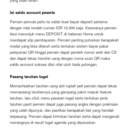
yang udah diraih.
Isi saldo account peserta
Pemain pemula perlu isi saldo buat bayar deposit pertama
dengan nilai rendah cuman IDR 10,000 saja. Karenanya pemain
bisa menunjuk menu DEPOSIT di halaman Home untuk
mendapat slip pembayaran. Pemain penting putuskan berapakah
modal yang bisa ditaruh serta tentukan sistem bayar pakai
pelayanan QR hingga pemain dapat peroleh nomor arah dari CS
dan dapat lekas transfer uang dengan cuma scan QR maka
saldo account sukses diisi nilai utuh tiada potongan.
Pasang taruhan togel
Memanfaatkan taruhan uang asli rupiah jadi pemain dapat lekas
memasaang taruhannya yang gampang yakni masuk feature
taruhan, lalu click menu pasaran togel serta tentukan jenis
taruhan pasti pemain dapat juga pasang angka dengan prakiraan
yang udah dipunyai, dan pastikan berapakah bet yang hendak
terpasang. Pemain dapat kirimkan taruhan serta dapat mengenali
menangnya di result togel agenda yang diputuskan.