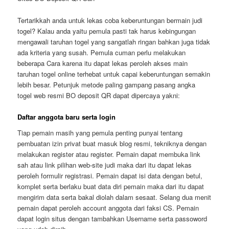
Tertarikkah anda untuk lekas coba keberuntungan bermain judi
togel? Kalau anda yaitu pemula pasti tak harus kebingungan
mengawali taruhan togel yang sangatlah ringan bahkan juga tidak
ada kriteria yang susah. Pemula cuman perlu melakukan
beberapa Cara karena itu dapat lekas peroleh akses main
taruhan togel online terhebat untuk capai keberuntungan semakin
lebih besar. Petunjuk metode paling gampang pasang angka
togel web resmi BO deposit QR dapat dipercaya yakni:
Daftar anggota baru serta login
Tiap pemain masih yang pemula penting punyai tentang
pembuatan izin privat buat masuk blog resmi, tekniknya dengan
melakukan register atau register. Pemain dapat membuka link
sah atau link pilihan web-site judi maka dari itu dapat lekas
peroleh formulir registrasi. Pemain dapat isi data dengan betul,
komplet serta berlaku buat data diri pemain maka dari itu dapat
mengirim data serta bakal diolah dalam sesaat. Selang dua menit
pemain dapat peroleh account anggota dari faksi CS. Pemain
dapat login situs dengan tambahkan Username serta passoword