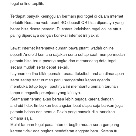
togel online terpilih.
Terdapat banyak keunggulan bermain judi togel di dalam internet
terlebih Bersama web resmi BO deposit QR bisa dipercaya yang
benar bisa dirasa pemain. Di antara kelebihan togel online situs
paling dipercaya dengan koneksi internet ini yakni:
Lewat internet karenanya cuman bawa piranti wadah online
seperti Android kemana sajakah serta setiap saat mempermudah
pemain bisa terus pasang angka dan memandang data togel
secara mudah serta cepat sekali.
Layanan on-line bikin pemain terasa fleksibel taruhan dimanapun
serta setiap saat cuman perlu mengetahui kapan agenda
membuka tutup togel, pastinya ini membantu pemain taruhan
tanpa mengusik pekerjaan yang lainnya.
Keamanan terang akan berasa lebih terjaga karena dengan
android tidak timbulkan kesangsian buat siapa saja bahkan juga
pemain bebas dari semua Razia yang banyak dilaksanakan
dimana saja.
Mulai taruhan togel pada internet begitu murah serta gampang
karena tidak ada ongkos pendafaran anggota baru. Karena itu