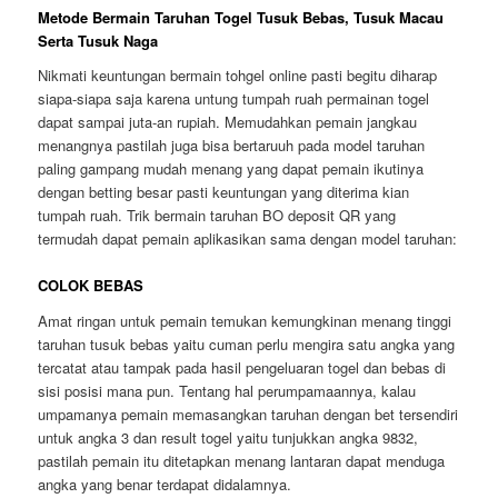
Metode Bermain Taruhan Togel Tusuk Bebas, Tusuk Macau
Serta Tusuk Naga
Nikmati keuntungan bermain tohgel online pasti begitu diharap
siapa-siapa saja karena untung tumpah ruah permainan togel
dapat sampai juta-an rupiah. Memudahkan pemain jangkau
menangnya pastilah juga bisa bertaruuh pada model taruhan
paling gampang mudah menang yang dapat pemain ikutinya
dengan betting besar pasti keuntungan yang diterima kian
tumpah ruah. Trik bermain taruhan BO deposit QR yang
termudah dapat pemain aplikasikan sama dengan model taruhan:
COLOK BEBAS
Amat ringan untuk pemain temukan kemungkinan menang tinggi
taruhan tusuk bebas yaitu cuman perlu mengira satu angka yang
tercatat atau tampak pada hasil pengeluaran togel dan bebas di
sisi posisi mana pun. Tentang hal perumpamaannya, kalau
umpamanya pemain memasangkan taruhan dengan bet tersendiri
untuk angka 3 dan result togel yaitu tunjukkan angka 9832,
pastilah pemain itu ditetapkan menang lantaran dapat menduga
angka yang benar terdapat didalamnya.