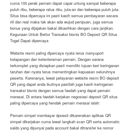
cuma 100 perak pemain dapat capai untung sampai beberapa
puluh ribu, beberapa ratus ribu, juta-an dan beberapa puluh juta.
Situs bisa dipercaya ini pasti kasih semua pembayaran secara
riil dan real maka tak akan ada wujud penipuan, juga semua
bonus yang dijajakan bakal dikasihkan dengan cara janjikan.
Kegunaan Untuk Bettor Transaksi bisnis BO Deposit QR Situs
Togel Dapat dipercaya
Website resmi paling dipercaya nyata terus menyuport
kelapangan dan ketenteraman pemain. Dengan sarana
terkomplet yang disiapkan pasti memiliki tujuan beri keringanan
taruhan dan nyata terus mementingkan kepuasan seluruhnya
peserta. Karenanya, lewat pelayanan website resmi BO deposit
QR yang dapat anda ikutinya pastilah juga kasih keringanan
transaksi bisnis dengan semua faedah yang dapat pemain
merasai. Di antara faedah kerjakan negosiasi deposit QR situs
paling dipercaya yang hendak pemain merasai ialah:
Pemain simpel membayar dpoesit dikarenakan aplikas QR
simpel dikerjakan cuma lewat langkah scan QR serta automatic
saldo yang dipunyai pada account bakal ditransfer ke nomor