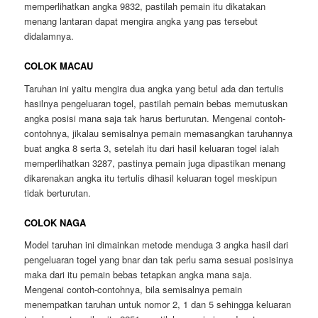
memperlihatkan angka 9832, pastilah pemain itu dikatakan
menang lantaran dapat mengira angka yang pas tersebut
didalamnya.
COLOK MACAU
Taruhan ini yaitu mengira dua angka yang betul ada dan tertulis
hasilnya pengeluaran togel, pastilah pemain bebas memutuskan
angka posisi mana saja tak harus berturutan. Mengenai contoh-
contohnya, jikalau semisalnya pemain memasangkan taruhannya
buat angka 8 serta 3, setelah itu dari hasil keluaran togel ialah
memperlihatkan 3287, pastinya pemain juga dipastikan menang
dikarenakan angka itu tertulis dihasil keluaran togel meskipun
tidak berturutan.
COLOK NAGA
Model taruhan ini dimainkan metode menduga 3 angka hasil dari
pengeluaran togel yang bnar dan tak perlu sama sesuai posisinya
maka dari itu pemain bebas tetapkan angka mana saja.
Mengenai contoh-contohnya, bila semisalnya pemain
menempatkan taruhan untuk nomor 2, 1 dan 5 sehingga keluaran