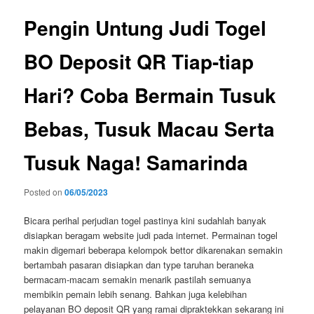
Pengin Untung Judi Togel
BO Deposit QR Tiap-tiap
Hari? Coba Bermain Tusuk
Bebas, Tusuk Macau Serta
Tusuk Naga! Samarinda
Posted on
06/05/2023
Bicara perihal perjudian togel pastinya kini sudahlah banyak
disiapkan beragam website judi pada internet. Permainan togel
makin digemari beberapa kelompok bettor dikarenakan semakin
bertambah pasaran disiapkan dan type taruhan beraneka
bermacam-macam semakin menarik pastilah semuanya
membikin pemain lebih senang. Bahkan juga kelebihan
pelayanan BO deposit QR yang ramai dipraktekkan sekarang ini