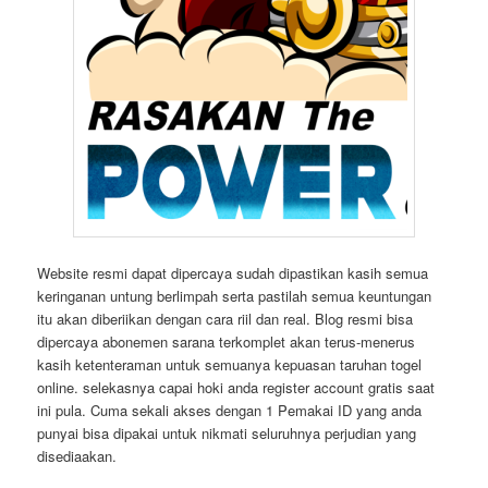
Website resmi dapat dipercaya sudah dipastikan kasih semua
keringanan untung berlimpah serta pastilah semua keuntungan
itu akan diberiikan dengan cara riil dan real. Blog resmi bisa
dipercaya abonemen sarana terkomplet akan terus-menerus
kasih ketenteraman untuk semuanya kepuasan taruhan togel
online. selekasnya capai hoki anda register account gratis saat
ini pula. Cuma sekali akses dengan 1 Pemakai ID yang anda
punyai bisa dipakai untuk nikmati seluruhnya perjudian yang
disediaakan.