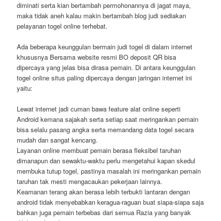
diminati serta kian bertambah permohonannya di jagat maya,
maka tidak aneh kalau makin bertambah blog judi sediakan
pelayanan togel online terhebat.
Ada beberapa keunggulan bermain judi togel di dalam internet
khususnya Bersama website resmi BO deposit QR bisa
dipercaya yang jelas bisa dirasa pemain. Di antara keunggulan
togel online situs paling dipercaya dengan jaringan internet ini
yaitu:
Lewat internet jadi cuman bawa feature alat online seperti
Android kemana sajakah serta setiap saat meringankan pemain
bisa selalu pasang angka serta memandang data togel secara
mudah dan sangat kencang.
Layanan online membuat pemain berasa fleksibel taruhan
dimanapun dan sewaktu-waktu perlu mengetahui kapan skedul
membuka tutup togel, pastinya masalah ini meringankan pemain
taruhan tak mesti mengacaukan pekerjaan lainnya.
Keamanan terang akan berasa lebih terbukti lantaran dengan
android tidak menyebabkan keragua-raguan buat siapa-siapa saja
bahkan juga pemain terbebas dari semua Razia yang banyak