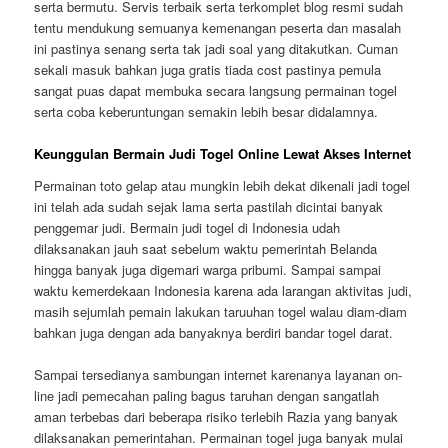
serta bermutu. Servis terbaik serta terkomplet blog resmi sudah
tentu mendukung semuanya kemenangan peserta dan masalah
ini pastinya senang serta tak jadi soal yang ditakutkan. Cuman
sekali masuk bahkan juga gratis tiada cost pastinya pemula
sangat puas dapat membuka secara langsung permainan togel
serta coba keberuntungan semakin lebih besar didalamnya.
Keunggulan Bermain Judi Togel Online Lewat Akses Internet
Permainan toto gelap atau mungkin lebih dekat dikenali jadi togel
ini telah ada sudah sejak lama serta pastilah dicintai banyak
penggemar judi. Bermain judi togel di Indonesia udah
dilaksanakan jauh saat sebelum waktu pemerintah Belanda
hingga banyak juga digemari warga pribumi. Sampai sampai
waktu kemerdekaan Indonesia karena ada larangan aktivitas judi,
masih sejumlah pemain lakukan taruuhan togel walau diam-diam
bahkan juga dengan ada banyaknya berdiri bandar togel darat.
Sampai tersedianya sambungan internet karenanya layanan on-
line jadi pemecahan paling bagus taruhan dengan sangatlah
aman terbebas dari beberapa risiko terlebih Razia yang banyak
dilaksanakan pemerintahan. Permainan togel juga banyak mulai