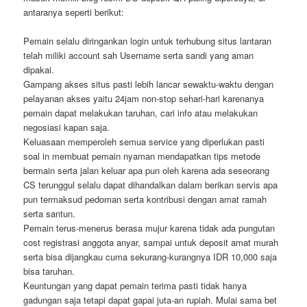
antaranya seperti berikut:
Pemain selalu diringankan login untuk terhubung situs lantaran
telah miliki account sah Username serta sandi yang aman
dipakai.
Gampang akses situs pasti lebih lancar sewaktu-waktu dengan
pelayanan akses yaitu 24jam non-stop sehari-hari karenanya
pemain dapat melakukan taruhan, cari info atau melakukan
negosiasi kapan saja.
Keluasaan memperoleh semua service yang diperlukan pasti
soal in membuat pemain nyaman mendapatkan tips metode
bermain serta jalan keluar apa pun oleh karena ada seseorang
CS terunggul selalu dapat dihandalkan dalam berikan servis apa
pun termaksud pedoman serta kontribusi dengan amat ramah
serta santun.
Pemain terus-menerus berasa mujur karena tidak ada pungutan
cost registrasi anggota anyar, sampai untuk deposit amat murah
serta bisa dijangkau cuma sekurang-kurangnya IDR 10,000 saja
bisa taruhan.
Keuntungan yang dapat pemain terima pasti tidak hanya
gadungan saja tetapi dapat gapai juta-an rupiah. Mulai sama bet