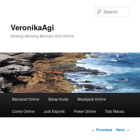
Skip
to
Sear
primary
content
VeronikaAgi
Strategi Menang Bermain Slot Online
Main
Baccarat Online
Balap Kuda
Blackjack Online
menu
Ceme Online
Judi Esports
Poker Online
Toto Macau
Post
←
Previous
Next
→
navigation