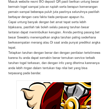
Masuk website resmi BO deposit QR pasti berikan untung besar
bermain togel sampai juta-an rupiah serta berapun kemenangan
pemain sampai beberapa puluh juta pastinya seluruhnya pastilah
berbayar dengan cara fakta tiada penipuan apapun itu.
Capai untung banyak dengan bet amat tepat serta lebih
bijaksana, pastilah tak boleh selalu pasang taruhan besar
lantaran dapat menimbulkan kerugian. Annda penting pasang bet
besar Sewaktu menempatkan angka taruhan paling sederhana
berkesempatan menang atau Di saat anda punyai prediiksi angka
tepat.
Tetapkan taruhan dengan benar dan dengan penilaian teristimewa
karena itu anda dapat semakin benar temukan service terbaik
taruhan togel terkesan, dan dengan info yang diterima karenanya
anda lebih ringan dalam tentukan tiap nilai bet yang bisa
terpasang pada bandar.