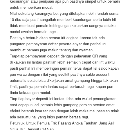
kecurangan atau penipuan apa pun pastinya simpel untuk pemain
untuk memberikan modal.
Nilai sekurang-kurangnya bet yang ditetapkan lebih rendah cuma
10 ribu saja pasti sangatlah memberi keuntungan serta lebih irit
tidak membuat pemain kebingungan keluarkan uangnya selaku
modal awalan bermain togel.
Pastinya betaruh akan berasa irit ongkos karena tak ada
pungutan pembayaran daftar peserta anyar dan perihal ini
membuat pemain juga makin tenang dan nyaman.
Tiap-tiap pembayaran deposit dengan pelayanan QR yang
dilkaukan ini lantas pastilah lebih semakin cepat dan irit waktu
pasti perihal ini memperingan pemain terus dapat isi saldo kapan
pun walau dengan nilai yang sedikit pastinya saldo account
automatis selalu bisa dikerjakan amat gampang hingga tak akan
limit, pastinya pemain lantas dapat bertaruuh togel kapan pun
tiada kekurangan modal.
Tiap-tiap bayar deposit ini lantas tidak ada wujud pemangkasan
cost aapapun jadi pemain lebih gampang peroleh service amat
efektif betaruh bisa taruhan dengan lebih maksimal pastilah tidak
ada sesuatu hal yang bikin pemain berasa rugi.
Petunjuk Untuk Pemula Trik Pasang Angka Taruhan Uang Asli
Situs BO Deposit QR Sah