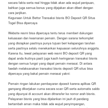
secara fakta serta real hingga tidak akan ada wujud penipuan,
bahkan juga semua bonus yang dijajakan akan diberi dengan
cara janjikan.
Kegunaan Untuk Bettor Transaksi bisnis BO Deposit QR Situs
Togel Bisa dipercaya
Website resmi bisa dipercaya tentu terus memberi dukungan
keluasaan dan keamanan pemain. Dengan sarana terkomplet
yang disiapkan pastinya punya tujuan beri kelapangan taruhan
serta pastinya selalu menekankan kepuasan seluruhnya anggota.
Karena itu, lewat pelayanan web resmi BO deposit QR yang
dapat anda ikutinya pasti juga kasih keringanan transaksi bisnis
dengan semua fungsi yang dapat pemain merasai. Di antara
faedah melaksanakan transaksi bisnis deposit QR situs bisa
dipercaya yang bakal pemain merasai yakni:
Pemain ringan lakukan pembayaran dpoesit karena aplikas QR
gampang dikerjakan cuma secara scan QR serta automatis saldo
yang dipunyai di account akan ditransfer ke nomor arah bisnis.
Pelayanan bisnis yang bisa dijalankan ini jauh di pandang
bertambah aman maka tidak ada wujud penyimpangan,