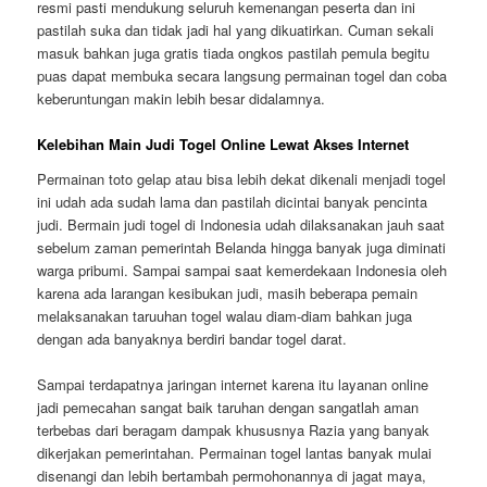
resmi pasti mendukung seluruh kemenangan peserta dan ini
pastilah suka dan tidak jadi hal yang dikuatirkan. Cuman sekali
masuk bahkan juga gratis tiada ongkos pastilah pemula begitu
puas dapat membuka secara langsung permainan togel dan coba
keberuntungan makin lebih besar didalamnya.
Kelebihan Main Judi Togel Online Lewat Akses Internet
Permainan toto gelap atau bisa lebih dekat dikenali menjadi togel
ini udah ada sudah lama dan pastilah dicintai banyak pencinta
judi. Bermain judi togel di Indonesia udah dilaksanakan jauh saat
sebelum zaman pemerintah Belanda hingga banyak juga diminati
warga pribumi. Sampai sampai saat kemerdekaan Indonesia oleh
karena ada larangan kesibukan judi, masih beberapa pemain
melaksanakan taruuhan togel walau diam-diam bahkan juga
dengan ada banyaknya berdiri bandar togel darat.
Sampai terdapatnya jaringan internet karena itu layanan online
jadi pemecahan sangat baik taruhan dengan sangatlah aman
terbebas dari beragam dampak khususnya Razia yang banyak
dikerjakan pemerintahan. Permainan togel lantas banyak mulai
disenangi dan lebih bertambah permohonannya di jagat maya,