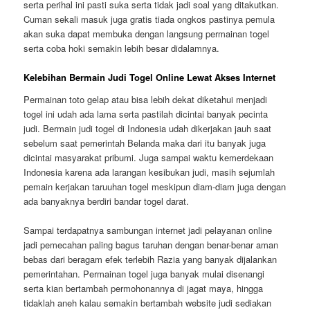
serta perihal ini pasti suka serta tidak jadi soal yang ditakutkan.
Cuman sekali masuk juga gratis tiada ongkos pastinya pemula
akan suka dapat membuka dengan langsung permainan togel
serta coba hoki semakin lebih besar didalamnya.
Kelebihan Bermain Judi Togel Online Lewat Akses Internet
Permainan toto gelap atau bisa lebih dekat diketahui menjadi
togel ini udah ada lama serta pastilah dicintai banyak pecinta
judi. Bermain judi togel di Indonesia udah dikerjakan jauh saat
sebelum saat pemerintah Belanda maka dari itu banyak juga
dicintai masyarakat pribumi. Juga sampai waktu kemerdekaan
Indonesia karena ada larangan kesibukan judi, masih sejumlah
pemain kerjakan taruuhan togel meskipun diam-diam juga dengan
ada banyaknya berdiri bandar togel darat.
Sampai terdapatnya sambungan internet jadi pelayanan online
jadi pemecahan paling bagus taruhan dengan benar-benar aman
bebas dari beragam efek terlebih Razia yang banyak dijalankan
pemerintahan. Permainan togel juga banyak mulai disenangi
serta kian bertambah permohonannya di jagat maya, hingga
tidaklah aneh kalau semakin bertambah website judi sediakan