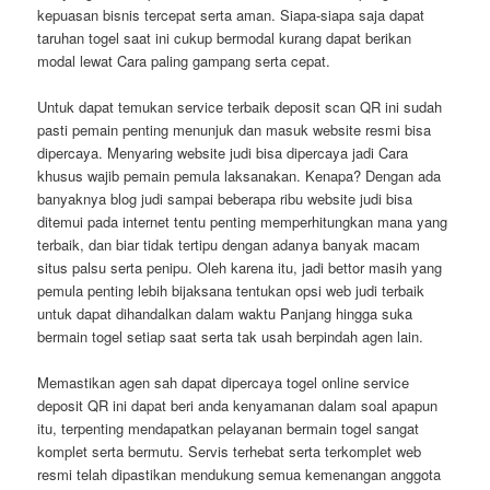
kepuasan bisnis tercepat serta aman. Siapa-siapa saja dapat
taruhan togel saat ini cukup bermodal kurang dapat berikan
modal lewat Cara paling gampang serta cepat.
Untuk dapat temukan service terbaik deposit scan QR ini sudah
pasti pemain penting menunjuk dan masuk website resmi bisa
dipercaya. Menyaring website judi bisa dipercaya jadi Cara
khusus wajib pemain pemula laksanakan. Kenapa? Dengan ada
banyaknya blog judi sampai beberapa ribu website judi bisa
ditemui pada internet tentu penting memperhitungkan mana yang
terbaik, dan biar tidak tertipu dengan adanya banyak macam
situs palsu serta penipu. Oleh karena itu, jadi bettor masih yang
pemula penting lebih bijaksana tentukan opsi web judi terbaik
untuk dapat dihandalkan dalam waktu Panjang hingga suka
bermain togel setiap saat serta tak usah berpindah agen lain.
Memastikan agen sah dapat dipercaya togel online service
deposit QR ini dapat beri anda kenyamanan dalam soal apapun
itu, terpenting mendapatkan pelayanan bermain togel sangat
komplet serta bermutu. Servis terhebat serta terkomplet web
resmi telah dipastikan mendukung semua kemenangan anggota