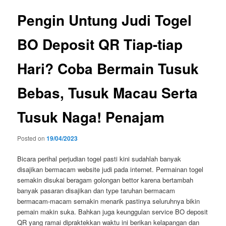
Pengin Untung Judi Togel
BO Deposit QR Tiap-tiap
Hari? Coba Bermain Tusuk
Bebas, Tusuk Macau Serta
Tusuk Naga! Penajam
Posted on
19/04/2023
Bicara perihal perjudian togel pasti kini sudahlah banyak
disajikan bermacam website judi pada internet. Permainan togel
semakin disukai beragam golongan bettor karena bertambah
banyak pasaran disajikan dan type taruhan bermacam
bermacam-macam semakin menarik pastinya seluruhnya bikin
pemain makin suka. Bahkan juga keunggulan service BO deposit
QR yang ramai dipraktekkan waktu ini berikan kelapangan dan