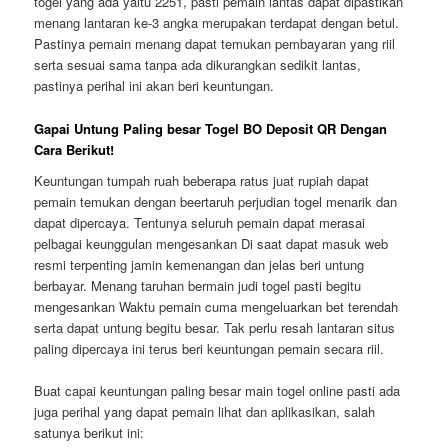
togel yang ada yaitu 2251, pasti pemain lantas dapat dipastikan
menang lantaran ke-3 angka merupakan terdapat dengan betul.
Pastinya pemain menang dapat temukan pembayaran yang riil
serta sesuai sama tanpa ada dikurangkan sedikit lantas,
pastinya perihal ini akan beri keuntungan.
Gapai Untung Paling besar Togel BO Deposit QR Dengan
Cara Berikut!
Keuntungan tumpah ruah beberapa ratus juat rupiah dapat
pemain temukan dengan beertaruh perjudian togel menarik dan
dapat dipercaya. Tentunya seluruh pemain dapat merasai
pelbagai keunggulan mengesankan Di saat dapat masuk web
resmi terpenting jamin kemenangan dan jelas beri untung
berbayar. Menang taruhan bermain judi togel pasti begitu
mengesankan Waktu pemain cuma mengeluarkan bet terendah
serta dapat untung begitu besar. Tak perlu resah lantaran situs
paling dipercaya ini terus beri keuntungan pemain secara riil.
Buat capai keuntungan paling besar main togel online pasti ada
juga perihal yang dapat pemain lihat dan aplikasikan, salah
satunya berikut ini: