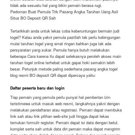
tidak ada sesuatu hal yang bikin pemain berasa rugi.
Pedoman Buat Pemula Trik Pasang Angka Taruhan Uang Asli
Situs BO Deposit QR Sah
Tertarikkah anda untuk lekas coba keberuntungan bermain judi
togel? Kalau anda yakni pemula pastilah tak perlu kebingungan
mulai taruhan togel yang amat ringan bahkan juga tak ada
persyaratan yang sukar. Pemula hanya butuh melakukan
beberapa Cara karena itu dapat selekasnya peroleh akses main
taruhan togel online terhebat untuk gapai hoki semakin lebih
besar. Petunjuk metode paling sederhana pasang angka togel
blog resmi BO deposit QR dapat dipercaya yaitu:
Daftar peserta baru dan login
Tiap pemain yang pemula perlu punyai hal pemberian izin
teristimewa untuk masuk web resmi, langkahnya yakni dengan
melakukan pendaftaran atau registrasi. Pemain dapat membuka
link sah atau link pilihan web-site judi hingga dapat lekas
temukan formulir register. Pemain dapat isi data dengan betul,
komplet serta sah untuk data diri pemain maka dapat mengirim