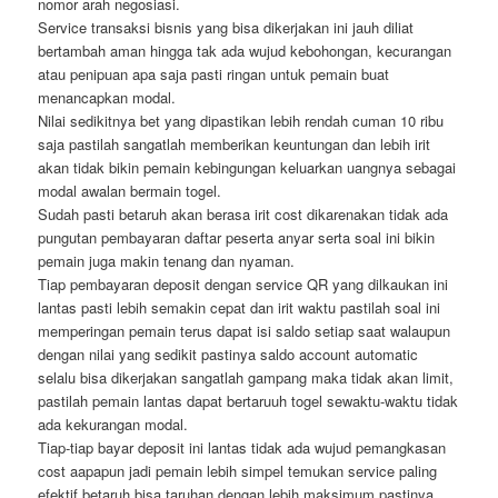
nomor arah negosiasi.
Service transaksi bisnis yang bisa dikerjakan ini jauh diliat
bertambah aman hingga tak ada wujud kebohongan, kecurangan
atau penipuan apa saja pasti ringan untuk pemain buat
menancapkan modal.
Nilai sedikitnya bet yang dipastikan lebih rendah cuman 10 ribu
saja pastilah sangatlah memberikan keuntungan dan lebih irit
akan tidak bikin pemain kebingungan keluarkan uangnya sebagai
modal awalan bermain togel.
Sudah pasti betaruh akan berasa irit cost dikarenakan tidak ada
pungutan pembayaran daftar peserta anyar serta soal ini bikin
pemain juga makin tenang dan nyaman.
Tiap pembayaran deposit dengan service QR yang dilkaukan ini
lantas pasti lebih semakin cepat dan irit waktu pastilah soal ini
memperingan pemain terus dapat isi saldo setiap saat walaupun
dengan nilai yang sedikit pastinya saldo account automatic
selalu bisa dikerjakan sangatlah gampang maka tidak akan limit,
pastilah pemain lantas dapat bertaruuh togel sewaktu-waktu tidak
ada kekurangan modal.
Tiap-tiap bayar deposit ini lantas tidak ada wujud pemangkasan
cost aapapun jadi pemain lebih simpel temukan service paling
efektif betaruh bisa taruhan dengan lebih maksimum pastinya