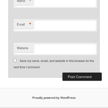
*
Name
*
Email
Website
Save my name, email, and website in this browser for the
next time I comment.
Proudly powered by WordPress