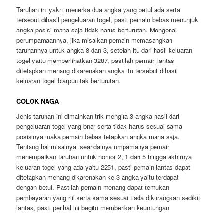
Taruhan ini yakni menerka dua angka yang betul ada serta
tersebut dihasil pengeluaran togel, pasti pemain bebas menunjuk
angka posisi mana saja tidak harus berturutan. Mengenai
perumpamaannya, jika misalkan pemain memasangkan
taruhannya untuk angka 8 dan 3, setelah itu dari hasil keluaran
togel yaitu memperlihatkan 3287, pastilah pemain lantas
ditetapkan menang dikarenakan angka itu tersebut dihasil
keluaran togel biarpun tak berturutan.
COLOK NAGA
Jenis taruhan ini dimainkan trik mengira 3 angka hasil dari
pengeluaran togel yang bnar serta tidak harus sesuai sama
posisinya maka pemain bebas tetapkan angka mana saja.
Tentang hal misalnya, seandainya umpamanya pemain
menempatkan taruhan untuk nomor 2, 1 dan 5 hingga akhirnya
keluaran togel yang ada yaitu 2251, pasti pemain lantas dapat
ditetapkan menang dikarenakan ke-3 angka yaitu terdapat
dengan betul. Pastilah pemain menang dapat temukan
pembayaran yang riil serta sama sesuai tiada dikurangkan sedikit
lantas, pasti perihal ini begitu memberikan keuntungan.