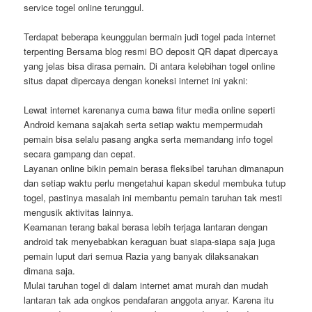
service togel online terunggul.
Terdapat beberapa keunggulan bermain judi togel pada internet
terpenting Bersama blog resmi BO deposit QR dapat dipercaya
yang jelas bisa dirasa pemain. Di antara kelebihan togel online
situs dapat dipercaya dengan koneksi internet ini yakni:
Lewat internet karenanya cuma bawa fitur media online seperti
Android kemana sajakah serta setiap waktu mempermudah
pemain bisa selalu pasang angka serta memandang info togel
secara gampang dan cepat.
Layanan online bikin pemain berasa fleksibel taruhan dimanapun
dan setiap waktu perlu mengetahui kapan skedul membuka tutup
togel, pastinya masalah ini membantu pemain taruhan tak mesti
mengusik aktivitas lainnya.
Keamanan terang bakal berasa lebih terjaga lantaran dengan
android tak menyebabkan keraguan buat siapa-siapa saja juga
pemain luput dari semua Razia yang banyak dilaksanakan
dimana saja.
Mulai taruhan togel di dalam internet amat murah dan mudah
lantaran tak ada ongkos pendafaran anggota anyar. Karena itu