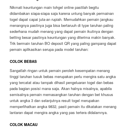
Nikmati keuntungan main tohgel online pastilah begitu
didambakan siapa-siapa saja karena untung banyak permainan
togel dapat capai juta-an rupiah. Memudahkan pemain jangkau
menangnya pastinya juga bisa bertaruuh di type taruhan paling
sederhana mudah menang yang dapat pemain ikutinya dengan
betting besar pastinya keuntungan yang diterima makin banyak.
Trik bermain taruhan BO deposit QR yang paling gampang dapat
pemain aplikasikan serupa pada model taruhan:
COLOK BEBAS
Sangatlah ringan untuk pemain peroleh kesempatan menang
tinggi taruhan tusuk bebas merupakan perlu mengira satu angka
yang tercatat atau tampak dihasil pengeluaran togel dan bebas
pada bagian posisi mana saja. Akan halnya misalnya, apabila
semisalnya pemain memasangkan taruhan dengan bet khusus
untuk angka 3 dan selanjutnya result togel merupakan
memperlihatkan angka 9832, pasti pemain itu dikatakan menang
lantaran dapat mengira angka yang pas tertera didalamnya.
COLOK MACAU