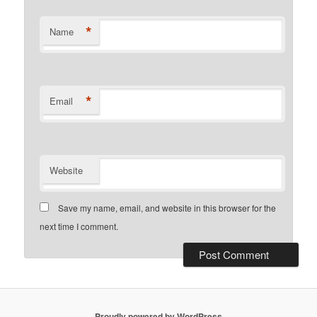
*
Name
*
Email
Website
Save my name, email, and website in this browser for the
next time I comment.
Proudly powered by WordPress