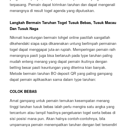
terpasang. Pemain dapat kirimkan taruhan dan dapat mengenali
menangnya di result togel agenda yang diputuskan.
Langkah Bermain Taruhan Togel Tusuk Bebas, Tusuk Macau
Dan Tusuk Naga
Nikmati keuntungan bermain tohgel online pastilah sangatlah
dikehendaki siapa saja dikarenakan untung berlimpah permainan
togel dapat menggapai juta-an rupiah. Memperingan pemain raih
menangnya pasti juga bisa bertaruuh pada type taruhan paling
mudah enteng menang yang dapat pemain ikutinya dengan
betting besar pasti keuntungan yang diterima kian banyak.
Metode bermain taruhan BO deposit QR yang paling gampang
dapat pemain aplikasikan sama dalam type taruhan:
COLOK BEBAS
Amat gampang untuk pemain temukan kesempatan menang
tinggi taruhan tusuk bebas ialah perlu mengira satu angka yang
tercantum atau tampil hasilnya pengeluaran togel serta bebas di
sisi posisi mana pun. Akan halnya contoh-contohnya, bila
umpamanya pemain menempatkan taruhan dengan bet tersendiri