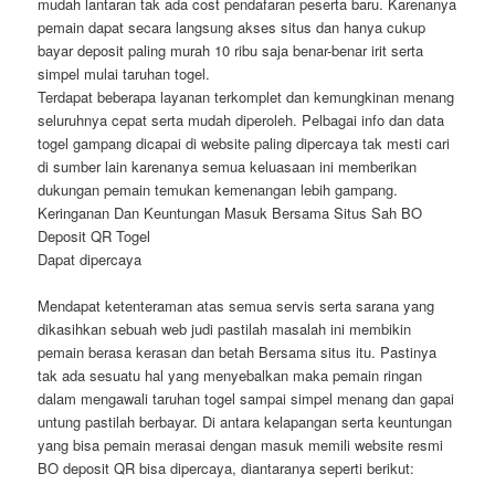
mudah lantaran tak ada cost pendafaran peserta baru. Karenanya
pemain dapat secara langsung akses situs dan hanya cukup
bayar deposit paling murah 10 ribu saja benar-benar irit serta
simpel mulai taruhan togel.
Terdapat beberapa layanan terkomplet dan kemungkinan menang
seluruhnya cepat serta mudah diperoleh. Pelbagai info dan data
togel gampang dicapai di website paling dipercaya tak mesti cari
di sumber lain karenanya semua keluasaan ini memberikan
dukungan pemain temukan kemenangan lebih gampang.
Keringanan Dan Keuntungan Masuk Bersama Situs Sah BO
Deposit QR Togel
Dapat dipercaya
Mendapat ketenteraman atas semua servis serta sarana yang
dikasihkan sebuah web judi pastilah masalah ini membikin
pemain berasa kerasan dan betah Bersama situs itu. Pastinya
tak ada sesuatu hal yang menyebalkan maka pemain ringan
dalam mengawali taruhan togel sampai simpel menang dan gapai
untung pastilah berbayar. Di antara kelapangan serta keuntungan
yang bisa pemain merasai dengan masuk memili website resmi
BO deposit QR bisa dipercaya, diantaranya seperti berikut: