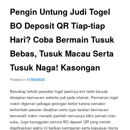
Pengin Untung Judi Togel
BO Deposit QR Tiap-tiap
Hari? Coba Bermain Tusuk
Bebas, Tusuk Macau Serta
Tusuk Naga! Kasongan
Posted on
17/04/2023
Bercakap terkait perjudian togel pastinya kini telah banyak
disiapkan bermacam website judi pada internet. Permainan togel
makin digemari pelbagai golongan bettor karena semakin
bertambah pasaran disajikan serta type taruhan bermacam
bervariatif makin menarik pastilah semuanya bikin pemain kian
suka. Juga keunggulan service BO deposit QR yang meriah
diaplikasikan waktu ini berikan keringanan serta kepuasan bisnis