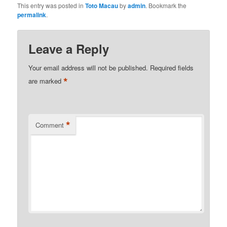
This entry was posted in
Toto Macau
by
admin
. Bookmark the
permalink
.
Leave a Reply
Your email address will not be published.
Required fields
*
are marked
*
Comment