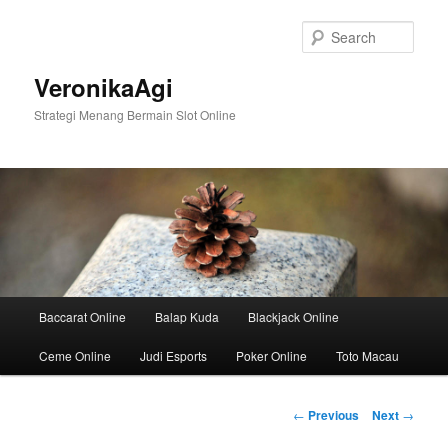
Skip
to
Sear
primary
content
VeronikaAgi
Strategi Menang Bermain Slot Online
Main
Baccarat Online
Balap Kuda
Blackjack Online
menu
Ceme Online
Judi Esports
Poker Online
Toto Macau
Post
←
Previous
Next
→
navigation