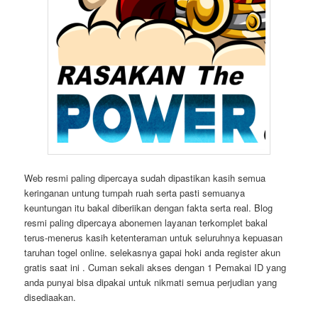
Web resmi paling dipercaya sudah dipastikan kasih semua
keringanan untung tumpah ruah serta pasti semuanya
keuntungan itu bakal diberiikan dengan fakta serta real. Blog
resmi paling dipercaya abonemen layanan terkomplet bakal
terus-menerus kasih ketenteraman untuk seluruhnya kepuasan
taruhan togel online. selekasnya gapai hoki anda register akun
gratis saat ini . Cuman sekali akses dengan 1 Pemakai ID yang
anda punyai bisa dipakai untuk nikmati semua perjudian yang
disediaakan.