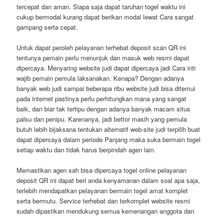
tercepat dan aman. Siapa saja dapat taruhan togel waktu ini
cukup bermodal kurang dapat berikan modal lewat Cara sangat
gampang serta cepat.
Untuk dapat peroleh pelayanan terhebat deposit scan QR ini
tentunya pemain perlu menunjuk dan masuk web resmi dapat
dipercaya. Menyaring website judi dapat dipercaya jadi Cara inti
wajib pemain pemula laksanakan. Kenapa? Dengan adanya
banyak web judi sampai beberapa ribu website judi bisa ditemui
pada internet pastinya perlu perhitungkan mana yang sangat
baik, dan biar tak tertipu dengan adanya banyak macam situs
palsu dan penipu. Karenanya, jadi bettor masih yang pemula
butuh lebih bijaksana tentukan alternatif web-site judi terpilih buat
dapat dipercaya dalam periode Panjang maka suka bermain togel
setiap waktu dan tidak harus berpindah agen lain.
Memastikan agen sah bisa dipercaya togel online pelayanan
deposit QR ini dapat beri anda kenyamanan dalam soal apa saja,
terlebih mendapatkan pelayanan bermain togel amat komplet
serta bermutu. Service terhebat dan terkomplet website resmi
sudah dipastikan mendukung semua kemenangan anggota dan