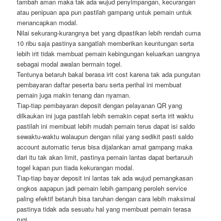
tambah aman maka tak ada wujud penyimpangan, kecurangan
atau penipuan apa pun pastilah gampang untuk pemain untuk
menancapkan modal.
Nilai sekurang-kurangnya bet yang dipastikan lebih rendah cuma
10 ribu saja pastinya sangatlah memberikan keuntungan serta
lebih irit tidak membuat pemain kebingungan keluarkan uangnya
sebagai modal awalan bermain togel.
Tentunya betaruh bakal berasa irit cost karena tak ada pungutan
pembayaran daftar peserta baru serta perihal ini membuat
pemain juga makin tenang dan nyaman.
Tiap-tiap pembayaran deposit dengan pelayanan QR yang
dilkaukan ini juga pastilah lebih semakin cepat serta irit waktu
pastilah ini membuat lebih mudah pemain terus dapat isi saldo
sewaktu-waktu walaupun dengan nilai yang sedikit pasti saldo
account automatic terus bisa dijalankan amat gampang maka
dari itu tak akan limit, pastinya pemain lantas dapat bertaruuh
togel kapan pun tiada kekurangan modal.
Tiap-tiap bayar deposit ini lantas tak ada wujud pemangkasan
ongkos aapapun jadi pemain lebih gampang peroleh service
paling efektif betaruh bisa taruhan dengan cara lebih maksimal
pastinya tidak ada sesuatu hal yang membuat pemain terasa
rugi.