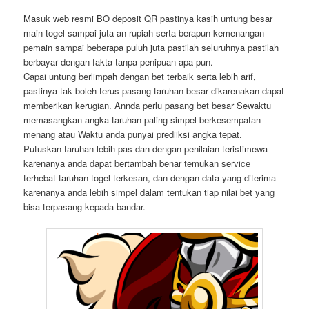
Masuk web resmi BO deposit QR pastinya kasih untung besar
main togel sampai juta-an rupiah serta berapun kemenangan
pemain sampai beberapa puluh juta pastilah seluruhnya pastilah
berbayar dengan fakta tanpa penipuan apa pun.
Capai untung berlimpah dengan bet terbaik serta lebih arif,
pastinya tak boleh terus pasang taruhan besar dikarenakan dapat
memberikan kerugian. Annda perlu pasang bet besar Sewaktu
memasangkan angka taruhan paling simpel berkesempatan
menang atau Waktu anda punyai prediiksi angka tepat.
Putuskan taruhan lebih pas dan dengan penilaian teristimewa
karenanya anda dapat bertambah benar temukan service
terhebat taruhan togel terkesan, dan dengan data yang diterima
karenanya anda lebih simpel dalam tentukan tiap nilai bet yang
bisa terpasang kepada bandar.