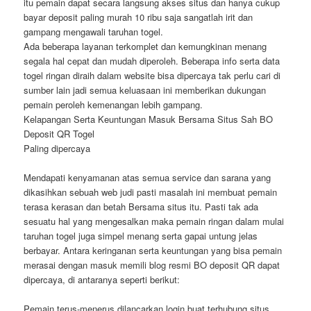
itu pemain dapat secara langsung akses situs dan hanya cukup
bayar deposit paling murah 10 ribu saja sangatlah irit dan
gampang mengawali taruhan togel.
Ada beberapa layanan terkomplet dan kemungkinan menang
segala hal cepat dan mudah diperoleh. Beberapa info serta data
togel ringan diraih dalam website bisa dipercaya tak perlu cari di
sumber lain jadi semua keluasaan ini memberikan dukungan
pemain peroleh kemenangan lebih gampang.
Kelapangan Serta Keuntungan Masuk Bersama Situs Sah BO
Deposit QR Togel
Paling dipercaya
Mendapati kenyamanan atas semua service dan sarana yang
dikasihkan sebuah web judi pasti masalah ini membuat pemain
terasa kerasan dan betah Bersama situs itu. Pasti tak ada
sesuatu hal yang mengesalkan maka pemain ringan dalam mulai
taruhan togel juga simpel menang serta gapai untung jelas
berbayar. Antara keringanan serta keuntungan yang bisa pemain
merasai dengan masuk memili blog resmi BO deposit QR dapat
dipercaya, di antaranya seperti berikut:
Pemain terus-menerus dilancarkan login buat terhubung situs