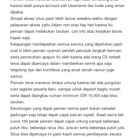
karena telah punya account sah Username dan kode yang aman
dipakai.
Simpel akses situs pasti lebih lancar sewaktu-waktu dengan
pelayanan akses yaitu 24jam non stop tiap hari karena itu
pemain dapat melakukan taruhan, cari info atau kerjakan bisnis
kapan saja.
Kelapangan mendapatkan semua service yang diperlukan pasti
soal in bikin pemain nyaman peroleh petunjuk langkah bermain
serta pemecahan apapun itu oleh karena ada orang CS terbaik
terus dapat dipercaya dalam memberikan servis apa saja
tergolong tips dan kontribusi yang amat ramah namun juga
santun.
Pemain terus-menerus terasa untung karena tak ada pungutan
cost register peserta baru, sampai untuk deposit begitu murah
serta dapat dijangkau cuman minimum IDR 10,000 saja bisa
taruhan.
Keuntungan yang dapat pemain terima pasti bukan sekedar
gadungan saja tetapi dapat capai juta-an rupiah. Awali sama bet
cuma 100 perak pemain dapat capai untung sampai beberapa
puluh ribu, beberapa ratus ribu, juta-an serta beberapa puluh juta.
Situs bisa dipercaya ini pasti kasih semua pembayaran secara