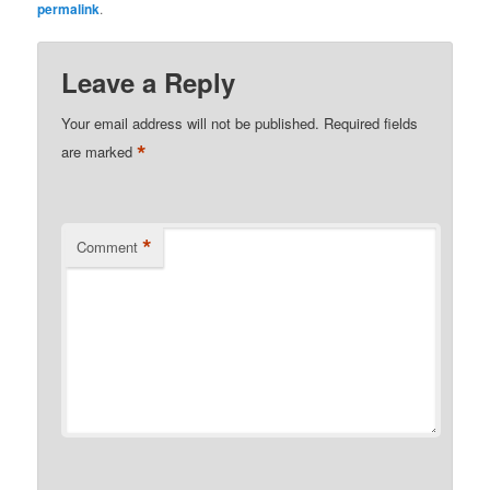
permalink
.
Leave a Reply
Your email address will not be published.
Required fields
*
are marked
*
Comment