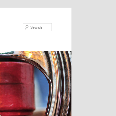
Search