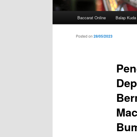
Main
Baccarat Online
Balap Kuda
menu
Posted on
28/05/2023
Pen
Dep
Ber
Mac
Bu