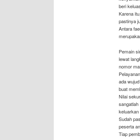
beri kelu
Karena it
pastinya 
Antara fae
merupaka
Pemain si
lewat lang
nomor mak
Pelayanan 
ada wujud
buat memb
Nilai seku
sangatlah
keluarkan
Sudah past
peserta a
Tiap pemba