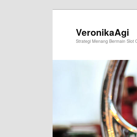
Skip
to
primary
VeronikaAgi
content
Strategi Menang Bermain Slot 