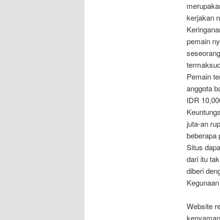
merupakan 
kerjakan 
Keringana
pemain ny
seseorang
termaksud 
Pemain te
anggota ba
IDR 10,000
Keuntunga
juta-an r
beberapa p
Situs dapa
dari itu t
diberi den
Kegunaan 
Website r
kenyamana