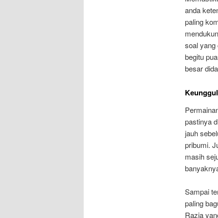
anda kete
paling kom
mendukung
soal yang 
begitu pu
besar did
Keunggula
Permainan 
pastinya d
jauh sebe
pribumi. J
masih sej
banyaknya 
Sampai ter
paling ba
Razia yan