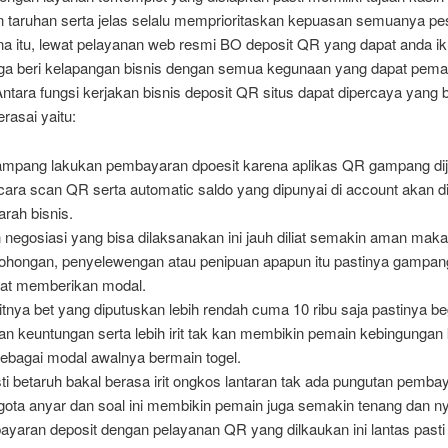
n taruhan serta jelas selalu memprioritaskan kepuasan semuanya pes
na itu, lewat pelayanan web resmi BO deposit QR yang dapat anda ik
juga beri kelapangan bisnis dengan semua kegunaan yang dapat pema
ntara fungsi kerjakan bisnis deposit QR situs dapat dipercaya yang 
rasai yaitu:
mpang lakukan pembayaran dpoesit karena aplikas QR gampang dij
ara scan QR serta automatic saldo yang dipunyai di account akan di
rah bisnis.
negosiasi yang bisa dilaksanakan ini jauh diliat semakin aman maka
ohongan, penyelewengan atau penipuan apapun itu pastinya gampan
at memberikan modal.
kitnya bet yang diputuskan lebih rendah cuma 10 ribu saja pastinya be
n keuntungan serta lebih irit tak kan membikin pemain kebingungan
ebagai modal awalnya bermain togel.
i betaruh bakal berasa irit ongkos lantaran tak ada pungutan pemba
ggota anyar dan soal ini membikin pemain juga semakin tenang dan 
yaran deposit dengan pelayanan QR yang dilkaukan ini lantas pasti 