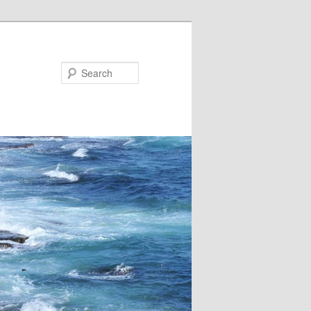
Search