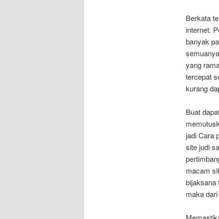
Berkata te
internet.
banyak pas
semuanya 
yang ramai
tercepat s
kurang da
Buat dapat
memutuskan
jadi Cara
site judi 
pertimban
macam situ
bijaksana 
maka dari 
Memastikan