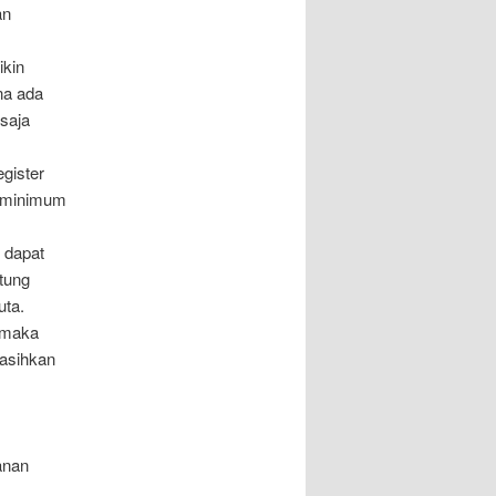
an
ikin
na ada
saja
gister
n minimum
 dapat
tung
uta.
l maka
kasihkan
anan