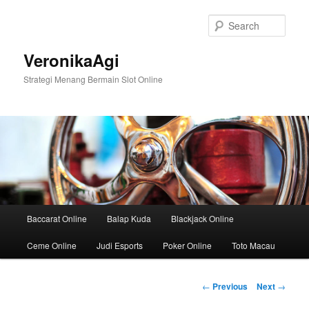
Skip
to
Sear
primary
content
VeronikaAgi
Strategi Menang Bermain Slot Online
Main
Baccarat Online
Balap Kuda
Blackjack Online
menu
Ceme Online
Judi Esports
Poker Online
Toto Macau
Post
←
Previous
Next
→
navigation