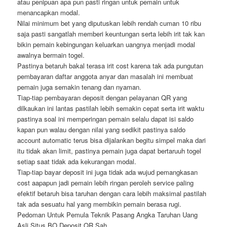
atau penipuan apa pun pasti ringan untuk pemain untuk
menancapkan modal.
Nilai minimum bet yang diputuskan lebih rendah cuman 10 ribu
saja pasti sangatlah memberi keuntungan serta lebih irit tak kan
bikin pemain kebingungan keluarkan uangnya menjadi modal
awalnya bermain togel.
Pastinya betaruh bakal terasa irit cost karena tak ada pungutan
pembayaran daftar anggota anyar dan masalah ini membuat
pemain juga semakin tenang dan nyaman.
Tiap-tiap pembayaran deposit dengan pelayanan QR yang
dilkaukan ini lantas pastilah lebih semakin cepat serta irit waktu
pastinya soal ini memperingan pemain selalu dapat isi saldo
kapan pun walau dengan nilai yang sedikit pastinya saldo
account automatic terus bisa dijalankan begitu simpel maka dari
itu tidak akan limit, pastinya pemain juga dapat bertaruuh togel
setiap saat tidak ada kekurangan modal.
Tiap-tiap bayar deposit ini juga tidak ada wujud pemangkasan
cost aapapun jadi pemain lebih ringan peroleh service paling
efektif betaruh bisa taruhan dengan cara lebih maksimal pastilah
tak ada sesuatu hal yang membikin pemain berasa rugi.
Pedoman Untuk Pemula Teknik Pasang Angka Taruhan Uang
Asli Situs BO Deposit QR Sah