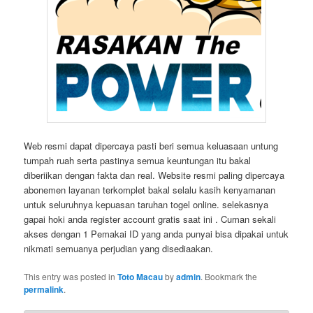
Web resmi dapat dipercaya pasti beri semua keluasaan untung
tumpah ruah serta pastinya semua keuntungan itu bakal
diberiikan dengan fakta dan real. Website resmi paling dipercaya
abonemen layanan terkomplet bakal selalu kasih kenyamanan
untuk seluruhnya kepuasan taruhan togel online. selekasnya
gapai hoki anda register account gratis saat ini . Cuman sekali
akses dengan 1 Pemakai ID yang anda punyai bisa dipakai untuk
nikmati semuanya perjudian yang disediaakan.
This entry was posted in
Toto Macau
by
admin
. Bookmark the
permalink
.