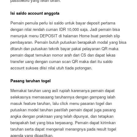
passoword yang telah diraih.
Isi saldo account anggota
Pemain pemula perlu isi saldo untuk bayar deposit pertama
dengan nilai rendah cuman IDR 10,000 saja. Jadi pemain bisa
menunjuk menu DEPOSIT di halaman Home buat peroleh slip
pembayaran. Pemain butuh putuskan berapakah modal yang bisa
ditaruh dan putuskan teknik bayar pakai pelayanan QR maka
pemain dapat temukan nomor arah dari CS dan dapat lekas
transfer uang dengan cuman scan QR maka dari itu saldo
account sukses diisi nilai utuh tiada potongan.
Pasang taruhan togel
Memakai taruhan uang asli rupiah karenanya pemain dapat
selekasnya memasaang taruhannya dengan gampang ialah
masuk feature taruhan, lalu click menu pasaran togel dan
putuskan model taruhan pastilah pemain dapat juga pasang
angka dengan prakiraan yang telah dipunyai, dan tetapkan
berapakah bet yang bisa terpasang. Pemain dapat kirimkan
taruhan serta dapat mengenali menangnya pada result togel
agenda yang dipastikan.