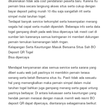
dikarenakan tidak ada cost pendafaran peserta baru. Karena itu
pemain bisa secara langsung akses situs serta cukup dengan
bayar deposit paling murah 10 ribu saja sangatlah irit serta
simpel mulai taruhan togel.
Terdapat banyak service terkomplet serta kesempatan menang
segala hal cepat serta mudah diperoleh. Beberapa info serta data
togel gampang diraih pada web bisa dipercaya tak mesti cari di
sumber lain karenanya semua keringanan ini memberi dukungan
pemain temukan kemenangan lebih ringan.
Kelapangan Serta Keuntungan Masuk Bersama Situs Sah BO
Deposit QR Togel
Bisa dipercaya
Mendapat kenyamanan atas semua service serta sarana yang
diberi suatu web judi pastinya ini membikin pemain terasa
senang serta betah Bersama situs itu. Pasti tidak ada sesuatu
hal yang memengkalkan maka pemain simpel dalam mulai
taruhan togel bahkan juga gampang menang serta gapai untung
pastinya berbayar. Di antara keluasaan serta keuntungan yang
hendak pemain merasai dengan masuk memili web resmi BO
deposit QR dapat dipercaya, diantaranya sebagaimana berikut: