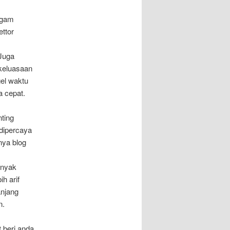
ragam
ettor
m
 Juga
 keluasaan
gel waktu
a cepat.
ting
dipercaya
nya blog
anyak
h arif
anjang
n.
 beri anda