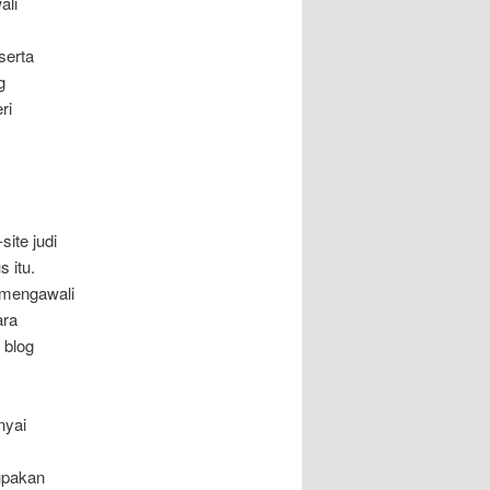
ali
serta
g
ri
ite judi
 itu.
 mengawali
ara
 blog
nyai
rupakan