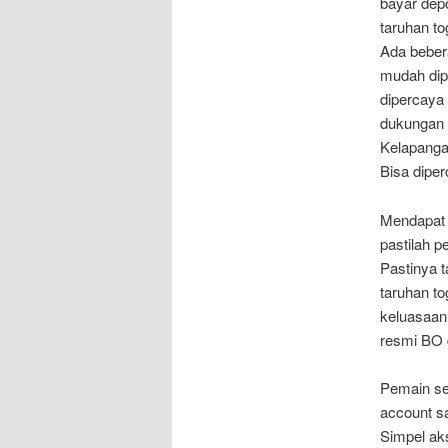
bayar depo
taruhan to
Ada beber
mudah dipe
dipercaya 
dukungan 
Kelapanga
Bisa dipe
Mendapat 
pastilah p
Pastinya 
taruhan to
keluasaan
resmi BO d
Pemain se
account s
Simpel aks