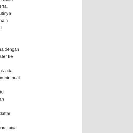
rta.
utinya
main
t
ma dengan
sfer ke
tak ada
emain buat
tu
an
daftar
.
asti bisa