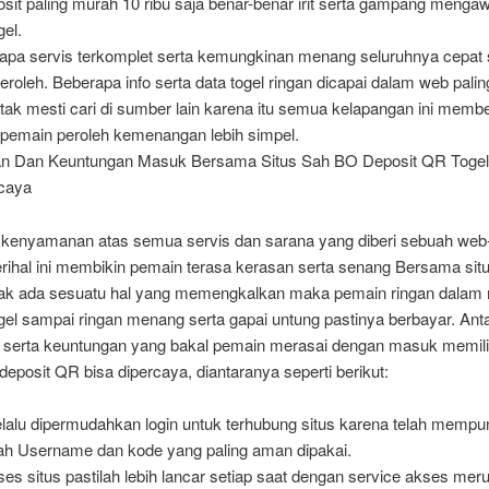
sit paling murah 10 ribu saja benar-benar irit serta gampang mengaw
gel.
apa servis terkomplet serta kemungkinan menang seluruhnya cepat 
roleh. Beberapa info serta data togel ringan dicapai dalam web palin
tak mesti cari di sumber lain karena itu semua kelapangan ini membe
pemain peroleh kemenangan lebih simpel.
n Dan Keuntungan Masuk Bersama Situs Sah BO Deposit QR Togel
rcaya
kenyamanan atas semua servis dan sarana yang diberi sebuah web-s
erihal ini membikin pemain terasa kerasan serta senang Bersama situs
tak ada sesuatu hal yang memengkalkan maka pemain ringan dalam
gel sampai ringan menang serta gapai untung pastinya berbayar. Ant
 serta keuntungan yang bakal pemain merasai dengan masuk memili
eposit QR bisa dipercaya, diantaranya seperti berikut:
lalu dipermudahkan login untuk terhubung situs karena telah mempu
ah Username dan kode yang paling aman dipakai.
es situs pastilah lebih lancar setiap saat dengan service akses me