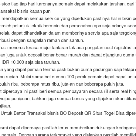
stop tiap-tiap hari karenanya pemain dapat melakukan taruhan, cari i
ransaksi bisnis kapan pun.
 mendapatkan semua service yang diperlukan pastinya hal in bikin 
roleh petunjuk teknik bermain dan pemecahan apa saja adanya seo
selalu dapat dihandalkan dalam memberinya servis apa saja tergolong 
ribusi dengan sangatlah ramah dan santun.
us-menerus terasa mujur lantaran tak ada pungutan cost registrasi 
kan juga untuk deposit benar-benar murah dan dapat dijangkau cuma
 IDR 10,000 saja bisa taruhan.
n yang dapat pemain terima pasti bukan cuma gadungan saja tetapi 
a-an rupiah. Mulai sama bet cuman 100 perak pemain dapat capai unt
uluh ribu, beberapa ratus ribu, juta-an dan beberapa puluh juta.
t dipercaya ini pasti beri semua pembayaran secara riil serta real hin
wujud penipuan, bahkan juga semua bonus yang dijajakan akan dika
jikan.
Untuk Bettor Transaksi bisnis BO Deposit QR Situs Togel Bisa dipe
esmi dapat dipercaya pastilah terus memberikan dukungan keringana
pemain. Dengan sarana terkomplet yang disiapkan pastilah memiliki