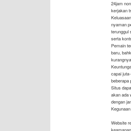
24jam non-
kerjakan t
Keluasaan
nyaman pe
terunggul 
serta kont
Pemain ter
baru, bah
kurangnya
Keuntunga
capai jut
beberapa p
Situs dapa
akan ada 
dengan jan
Kegunaan 
Website r
keamanan 