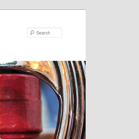
Search