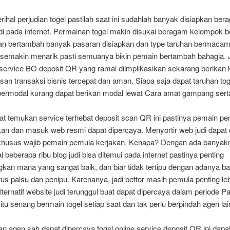
rihal perjudian togel pastilah saat ini sudahlah banyak disiapkan be
di pada internet. Permainan togel makin disukai beragam kelompok b
an bertambah banyak pasaran disiapkan dan type taruhan bermaca
if semakin menarik pasti semuanya bikin pemain bertambah bahagia.
 service BO deposit QR yang ramai diimplikasikan sekarang berikan
an transaksi bisnis tercepat dan aman. Siapa saja dapat taruhan to
 bermodal kurang dapat berikan modal lewat Cara amat gampang sert
t temukan service terhebat deposit scan QR ini pastinya pemain pen
n dan masuk web resmi dapat dipercaya. Menyortir web judi dapat 
 khusus wajib pemain pemula kerjakan. Kenapa? Dengan ada banyak
i beberapa ribu blog judi bisa ditemui pada internet pastinya penting
gkan mana yang sangat baik, dan biar tidak tertipu dengan adanya b
s palsu dan penipu. Karenanya, jadi bettor masih pemula penting lebi
lternatif website judi terunggul buat dapat dipercaya dalam periode P
itu senang bermain togel setiap saat dan tak perlu berpindah agen lai
 agen sah dapat dipercaya togel online service deposit QR ini dapat