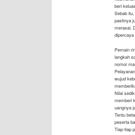
beri kelu
Sebab itu
pastinya 
merasai. D
dipercaya 
Pemain ri
langkah s
nomor mak
Pelayanan 
wujud keb
memberik
Nilai sedi
memberi k
uangnya ja
Tentu beta
peserta b
Tiap-tiap 