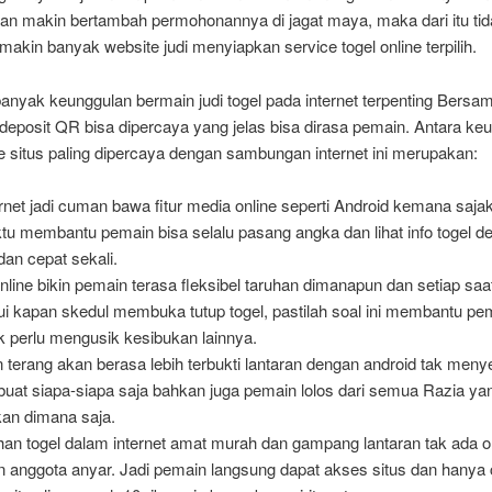
dan makin bertambah permohonannya di jagat maya, maka dari itu tid
 makin banyak website judi menyiapkan service togel online terpilih.
anyak keunggulan bermain judi togel pada internet terpenting Bers
deposit QR bisa dipercaya yang jelas bisa dirasa pemain. Antara ke
ne situs paling dipercaya dengan sambungan internet ini merupakan:
rnet jadi cuman bawa fitur media online seperti Android kemana saja
tu membantu pemain bisa selalu pasang angka dan lihat info togel d
an cepat sekali.
line bikin pemain terasa fleksibel taruhan dimanapun dan setiap saat
i kapan skedul membuka tutup togel, pastilah soal ini membantu pe
k perlu mengusik kesibukan lainnya.
terang akan berasa lebih terbukti lantaran dengan android tak men
buat siapa-siapa saja bahkan juga pemain lolos dari semua Razia y
kan dimana saja.
uhan togel dalam internet amat murah dan gampang lantaran tak ada 
n anggota anyar. Jadi pemain langsung dapat akses situs dan hanya