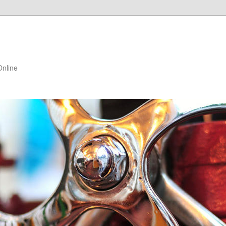
Online