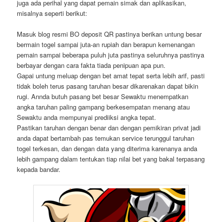
juga ada perihal yang dapat pemain simak dan aplikasikan,
misalnya seperti berikut:
Masuk blog resmi BO deposit QR pastinya berikan untung besar
bermain togel sampai juta-an rupiah dan berapun kemenangan
pemain sampai beberapa puluh juta pastinya seluruhnya pastinya
berbayar dengan cara fakta tiada penipuan apa pun.
Gapai untung meluap dengan bet amat tepat serta lebih arif, pasti
tidak boleh terus pasang taruhan besar dikarenakan dapat bikin
rugi. Annda butuh pasang bet besar Sewaktu menempatkan
angka taruhan paling gampang berkesempatan menang atau
Sewaktu anda mempunyai prediiksi angka tepat.
Pastikan taruhan dengan benar dan dengan pemikiran privat jadi
anda dapat bertambah pas temukan service terunggul taruhan
togel terkesan, dan dengan data yang diterima karenanya anda
lebih gampang dalam tentukan tiap nilai bet yang bakal terpasang
kepada bandar.