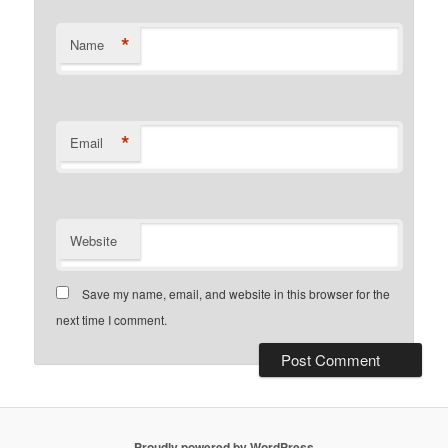
*
Name
*
Email
Website
Save my name, email, and website in this browser for the
next time I comment.
Proudly powered by WordPress