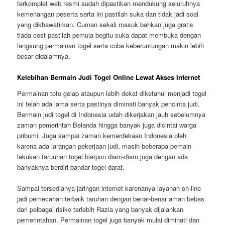
terkomplet web resmi sudah dipastikan mendukung seluruhnya
kemenangan peserta serta ini pastilah suka dan tidak jadi soal
yang dikhawatirkan. Cuman sekali masuk bahkan juga gratis
tiada cost pastilah pemula begitu suka dapat membuka dengan
langsung permainan togel serta coba keberuntungan makin lebih
besar didalamnya.
Kelebihan Bermain Judi Togel Online Lewat Akses Internet
Permainan toto gelap ataupun lebih dekat diketahui menjadi togel
ini telah ada lama serta pastinya diminati banyak pencinta judi.
Bermain judi togel di Indonesia udah dikerjakan jauh sebelumnya
zaman pemerintah Belanda hingga banyak juga dicintai warga
pribumi. Juga sampai zaman kemerdekaan Indonesia oleh
karena ada larangan pekerjaan judi, masih beberapa pemain
lakukan taruuhan togel biarpun diam-diam juga dengan ada
banyaknya berdiri bandar togel darat.
Sampai tersedianya jaringan internet karenanya layanan on-line
jadi pemecahan terbaik taruhan dengan benar-benar aman bebas
dari pelbagai risiko terlebih Razia yang banyak dijalankan
pemerintahan. Permainan togel juga banyak mulai diminati dan