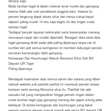
dimana saja.
Mulai taruhan togel di dalam internet amat murah dan gampang
karena tidak ada cost pendafaran anggota baru. Karena itu
pemain langsung dapat akses situs dan hanya cukup bayar
deposit paling murah 10 ribu saja begitu irit dan ringan mulai
taruhan togel.
Terdapat banyak layanan terkomplet serta kesempatan menang
semuanya cepat dan mudah diperoleh. Beragam data serta data
togel gampang diraih pada web paling dipercaya tanpa cari di
sumber lain jadi semua keringanan ini memberi dukungan pemain
temukan kemenangan lebih gampang.
Keluasaan Dan Keuntungan Masuk Bersama Situs Sah BO
Deposit QR Togel
Paling dipercaya
Mendapati keamanan atas semua servis dan sarana yang diberi
sebuah website judi pastilah perihal ini membuat pemain terasa
kerasan serta senang Bersama situs itu. Pastilah tak ada
sesuatu hal yang mengesalkan hingga pemain ringan dalam
mulai taruhan togel juga gampang menang dan gapai untung jelas
berbayar. Di antara keringanan dan keuntungan yang bakal
pemain merasai dengan masuk memili web resmi BO deposit QR