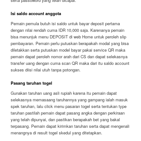
serta passoword yang telah dicapai.
Isi saldo account anggota
Pemain pemula butuh isi saldo untuk bayar deposit pertama
dengan nilai rendah cuma IDR 10,000 saja. Karenanya pemain
bisa menunjuk menu DEPOSIT di web Home untuk peroleh slip
pembayaran. Pemain perlu putuskan berapakah modal yang bisa
diletakkan serta putuskan model bayar pakai service QR maka
pemain dapat peroleh nomor arah dari CS dan dapat selekasnya
transfer uang dengan cuma scan QR maka dari itu saldo account
sukses diisi nilai utuh tanpa potongan.
Pasang taruhan togel
Gunakan taruhan uang asli rupiah karena itu pemain dapat
selekasnya memasaang taruhannya yang gampang ialah masuk
spek taruhan, lalu click menu pasaran togel serta tentukan type
taruhan pastilah pemain dapat pasang angka dengan perkiraan
yang telah dipunyai, dan pastikan berapakah bet yang bakal
terpasang. Pemain dapat kirimkan taruhan serta dapat mengenali
menangnya di result togel skedul yang ditetapkan.