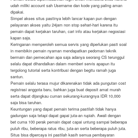
udah miliki account sah Username dan kode yang paling aman
dipakai.
Simpel akses situs pastinya lebih lancar kapan pun dengan
pelayanan akses yaitu 24jam non stop sehari-hari karena itu
pemain dapat kerjakan taruhan, cari info atau kerjakan negosiasi
kapan saja.
Keringanan memperoleh semua servis yang diperlukan pasti soal
in membikin pemain nyaman mendapatkan pedoman teknik
bermain dan pemecahan apa saja adanya seorang CS terunggul
selalu dapat dihandalkan dalam memberi servis apapun itu
tergolong tutorial serta kontribusi dengan begitu ramah juga
santun.
Pemain selalu terasa mujur dikarenakan tidak ada pungutan cost
registrasi anggota baru, bahkan juga buat deposit amat murah
serta dapat dijangkau cuman sekurang-kurangnya IDR 10,000
saja bisa taruhan.
Keuntungan yang dapat pemain terima pastilah tidak hanya
gadungan saja tetapi dapat gapai juta-an rupiah. Awali dengan
bet cuma 100 perak pemain dapat capai untung sampai beberapa
puluh ribu, beberapa ratus ribu, juta-an serta beberapa puluh juta.
Situs bisa dipercaya ini pastilah kasih semua pembayaran