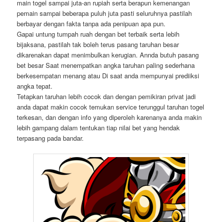
main togel sampai juta-an rupiah serta berapun kemenangan
pemain sampai beberapa puluh juta pasti seluruhnya pastilah
berbayar dengan fakta tanpa ada penipuan apa pun.
Gapai untung tumpah ruah dengan bet terbaik serta lebih
bijaksana, pastilah tak boleh terus pasang taruhan besar
dikarenakan dapat menimbulkan kerugian. Annda butuh pasang
bet besar Saat menempatkan angka taruhan paling sederhana
berkesempatan menang atau Di saat anda mempunyai prediiksi
angka tepat.
Tetapkan taruhan lebih cocok dan dengan pemikiran privat jadi
anda dapat makin cocok temukan service terunggul taruhan togel
terkesan, dan dengan info yang diperoleh karenanya anda makin
lebih gampang dalam tentukan tiap nilai bet yang hendak
terpasang pada bandar.