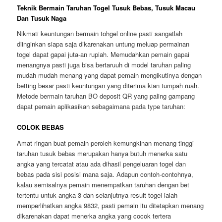
Teknik Bermain Taruhan Togel Tusuk Bebas, Tusuk Macau
Dan Tusuk Naga
Nikmati keuntungan bermain tohgel online pasti sangatlah
diinginkan siapa saja dikarenakan untung meluap permainan
togel dapat gapai juta-an rupiah. Memudahkan pemain gapai
menangnya pasti juga bisa bertaruuh di model taruhan paling
mudah mudah menang yang dapat pemain mengikutinya dengan
betting besar pasti keuntungan yang diterima kian tumpah ruah.
Metode bermain taruhan BO deposit QR yang paling gampang
dapat pemain aplikasikan sebagaimana pada type taruhan:
COLOK BEBAS
Amat ringan buat pemain peroleh kemungkinan menang tinggi
taruhan tusuk bebas merupakan hanya butuh menerka satu
angka yang tercatat atau ada dihasil pengeluaran togel dan
bebas pada sisi posisi mana saja. Adapun contoh-contohnya,
kalau semisalnya pemain menempatkan taruhan dengan bet
tertentu untuk angka 3 dan selanjutnya result togel ialah
memperlihatkan angka 9832, pasti pemain itu ditetapkan menang
dikarenakan dapat menerka angka yang cocok tertera