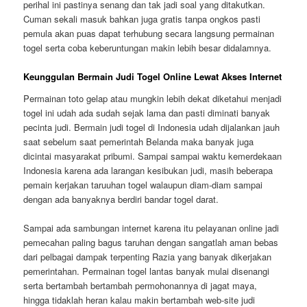
perihal ini pastinya senang dan tak jadi soal yang ditakutkan.
Cuman sekali masuk bahkan juga gratis tanpa ongkos pasti
pemula akan puas dapat terhubung secara langsung permainan
togel serta coba keberuntungan makin lebih besar didalamnya.
Keunggulan Bermain Judi Togel Online Lewat Akses Internet
Permainan toto gelap atau mungkin lebih dekat diketahui menjadi
togel ini udah ada sudah sejak lama dan pasti diminati banyak
pecinta judi. Bermain judi togel di Indonesia udah dijalankan jauh
saat sebelum saat pemerintah Belanda maka banyak juga
dicintai masyarakat pribumi. Sampai sampai waktu kemerdekaan
Indonesia karena ada larangan kesibukan judi, masih beberapa
pemain kerjakan taruuhan togel walaupun diam-diam sampai
dengan ada banyaknya berdiri bandar togel darat.
Sampai ada sambungan internet karena itu pelayanan online jadi
pemecahan paling bagus taruhan dengan sangatlah aman bebas
dari pelbagai dampak terpenting Razia yang banyak dikerjakan
pemerintahan. Permainan togel lantas banyak mulai disenangi
serta bertambah bertambah permohonannya di jagat maya,
hingga tidaklah heran kalau makin bertambah web-site judi