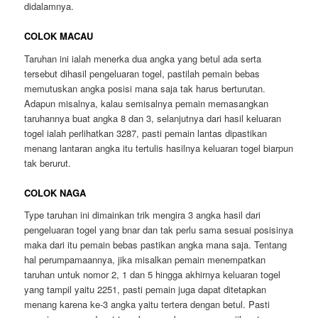
didalamnya.
COLOK MACAU
Taruhan ini ialah menerka dua angka yang betul ada serta
tersebut dihasil pengeluaran togel, pastilah pemain bebas
memutuskan angka posisi mana saja tak harus berturutan.
Adapun misalnya, kalau semisalnya pemain memasangkan
taruhannya buat angka 8 dan 3, selanjutnya dari hasil keluaran
togel ialah perlihatkan 3287, pasti pemain lantas dipastikan
menang lantaran angka itu tertulis hasilnya keluaran togel biarpun
tak berurut.
COLOK NAGA
Type taruhan ini dimainkan trik mengira 3 angka hasil dari
pengeluaran togel yang bnar dan tak perlu sama sesuai posisinya
maka dari itu pemain bebas pastikan angka mana saja. Tentang
hal perumpamaannya, jika misalkan pemain menempatkan
taruhan untuk nomor 2, 1 dan 5 hingga akhirnya keluaran togel
yang tampil yaitu 2251, pasti pemain juga dapat ditetapkan
menang karena ke-3 angka yaitu tertera dengan betul. Pasti