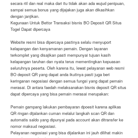
secara riil dan real maka dari itu tidak akan ada wujud penipuan,
sampai semua bonus yang dijajakan juga akan dikasihkan
dengan janjikan.
Kegunaan Untuk Bettor Transaksi bisnis BO Deposit QR Situs
Togel Dapat dipercaya
Website resmi bisa dipercaya pastinya selalu menyuport
kelapangan dan kenyamanan pemain. Dengan layanan
terkomplet yang disajikan pasti mempunyai tujuan kasih
kelapangan taruhan dan nyata terus mementingkan kepuasan
seluruhnya peserta. Oleh karena itu, lewat pelayanan web resmi
BO deposit QR yang dapat anda ikutinya pasti juga beri
keringanan negosiasi dengan semua fungsi yang dapat pemain
merasai. Di antara faedah melaksanakan bisnis deposit QR situs
dapat dipercaya yang bisa pemain merasai merupakan:
Pemain gampang lakukan pembayaran dpoesit karena aplikas
QR ringan dijalankan cuman melalui langkah scan QR dan
automatis saldo yang dipunyai pada account akan ditransfer ke
nomor maksud negosiasi.
Pelayanan negosiasi yang bisa dijalankan ini jauh dilihat makin