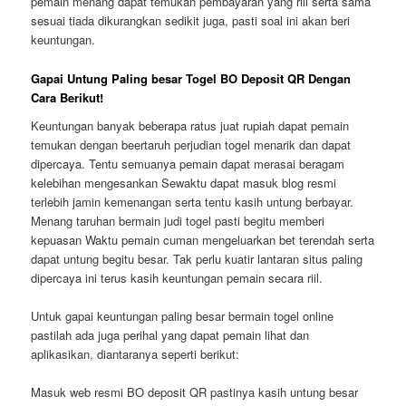
pemain menang dapat temukan pembayaran yang riil serta sama
sesuai tiada dikurangkan sedikit juga, pasti soal ini akan beri
keuntungan.
Gapai Untung Paling besar Togel BO Deposit QR Dengan
Cara Berikut!
Keuntungan banyak beberapa ratus juat rupiah dapat pemain
temukan dengan beertaruh perjudian togel menarik dan dapat
dipercaya. Tentu semuanya pemain dapat merasai beragam
kelebihan mengesankan Sewaktu dapat masuk blog resmi
terlebih jamin kemenangan serta tentu kasih untung berbayar.
Menang taruhan bermain judi togel pasti begitu memberi
kepuasan Waktu pemain cuman mengeluarkan bet terendah serta
dapat untung begitu besar. Tak perlu kuatir lantaran situs paling
dipercaya ini terus kasih keuntungan pemain secara riil.
Untuk gapai keuntungan paling besar bermain togel online
pastilah ada juga perihal yang dapat pemain lihat dan
aplikasikan, diantaranya seperti berikut:
Masuk web resmi BO deposit QR pastinya kasih untung besar