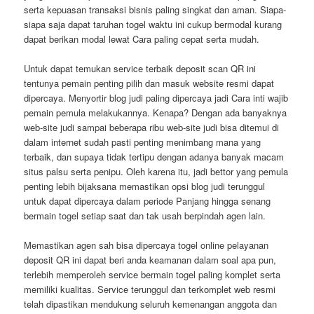
serta kepuasan transaksi bisnis paling singkat dan aman. Siapa-
siapa saja dapat taruhan togel waktu ini cukup bermodal kurang
dapat berikan modal lewat Cara paling cepat serta mudah.
Untuk dapat temukan service terbaik deposit scan QR ini
tentunya pemain penting pilih dan masuk website resmi dapat
dipercaya. Menyortir blog judi paling dipercaya jadi Cara inti wajib
pemain pemula melakukannya. Kenapa? Dengan ada banyaknya
web-site judi sampai beberapa ribu web-site judi bisa ditemui di
dalam internet sudah pasti penting menimbang mana yang
terbaik, dan supaya tidak tertipu dengan adanya banyak macam
situs palsu serta penipu. Oleh karena itu, jadi bettor yang pemula
penting lebih bijaksana memastikan opsi blog judi terunggul
untuk dapat dipercaya dalam periode Panjang hingga senang
bermain togel setiap saat dan tak usah berpindah agen lain.
Memastikan agen sah bisa dipercaya togel online pelayanan
deposit QR ini dapat beri anda keamanan dalam soal apa pun,
terlebih memperoleh service bermain togel paling komplet serta
memiliki kualitas. Service terunggul dan terkomplet web resmi
telah dipastikan mendukung seluruh kemenangan anggota dan