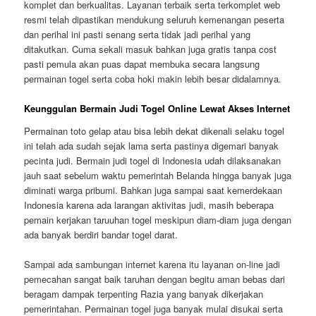
komplet dan berkualitas. Layanan terbaik serta terkomplet web
resmi telah dipastikan mendukung seluruh kemenangan peserta
dan perihal ini pasti senang serta tidak jadi perihal yang
ditakutkan. Cuma sekali masuk bahkan juga gratis tanpa cost
pasti pemula akan puas dapat membuka secara langsung
permainan togel serta coba hoki makin lebih besar didalamnya.
Keunggulan Bermain Judi Togel Online Lewat Akses Internet
Permainan toto gelap atau bisa lebih dekat dikenali selaku togel
ini telah ada sudah sejak lama serta pastinya digemari banyak
pecinta judi. Bermain judi togel di Indonesia udah dilaksanakan
jauh saat sebelum waktu pemerintah Belanda hingga banyak juga
diminati warga pribumi. Bahkan juga sampai saat kemerdekaan
Indonesia karena ada larangan aktivitas judi, masih beberapa
pemain kerjakan taruuhan togel meskipun diam-diam juga dengan
ada banyak berdiri bandar togel darat.
Sampai ada sambungan internet karena itu layanan on-line jadi
pemecahan sangat baik taruhan dengan begitu aman bebas dari
beragam dampak terpenting Razia yang banyak dikerjakan
pemerintahan. Permainan togel juga banyak mulai disukai serta