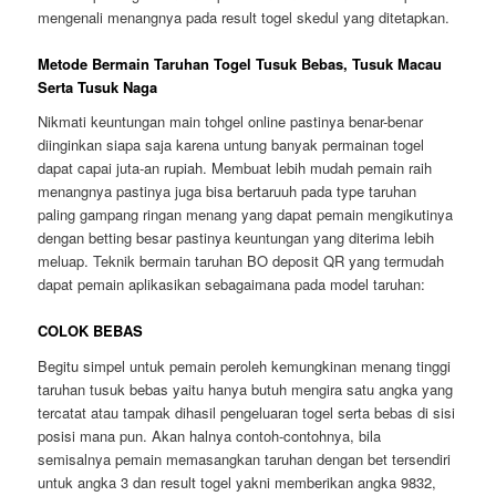
mengenali menangnya pada result togel skedul yang ditetapkan.
Metode Bermain Taruhan Togel Tusuk Bebas, Tusuk Macau
Serta Tusuk Naga
Nikmati keuntungan main tohgel online pastinya benar-benar
diinginkan siapa saja karena untung banyak permainan togel
dapat capai juta-an rupiah. Membuat lebih mudah pemain raih
menangnya pastinya juga bisa bertaruuh pada type taruhan
paling gampang ringan menang yang dapat pemain mengikutinya
dengan betting besar pastinya keuntungan yang diterima lebih
meluap. Teknik bermain taruhan BO deposit QR yang termudah
dapat pemain aplikasikan sebagaimana pada model taruhan:
COLOK BEBAS
Begitu simpel untuk pemain peroleh kemungkinan menang tinggi
taruhan tusuk bebas yaitu hanya butuh mengira satu angka yang
tercatat atau tampak dihasil pengeluaran togel serta bebas di sisi
posisi mana pun. Akan halnya contoh-contohnya, bila
semisalnya pemain memasangkan taruhan dengan bet tersendiri
untuk angka 3 dan result togel yakni memberikan angka 9832,