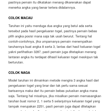
pastinya pemain itu dikatakan menang dikarenakan dapat
menerka angka yang benar tertera didalamnya.
COLOK MACAU
Taruhan ini yaitu menduga dua angka yang betul ada serta
tersebut pada hasil pengeluaran togel, pastinya pemain bebas
pilih angka posisi mana saja tak usah berurut. Tentang hal
contoh-contohnya, jika umpamanya pemain menempatkan
taruhannya buat angka 8 serta 3, lantas dari hasil keluaran togel
yakni perlihatkan 3287, pasti pemain juga ditetapkan menang
lantaran angka itu terdapat dihasil keluaran togel meskipun tak
berturutan.
COLOK NAGA
Model taruhan ini dimainkan metode mengira 3 angka hasil dari
pengeluaran togel yang bnar dan tak perlu sama sesuai
barisannya maka dari itu pemain bebas putuskan angka mana
saja. Tentang hal misalnya, jika misalkan pemain memasangkan
taruhan buat nomor 2, 1 serta 5 selanjutnya keluaran togel yang
tampak merupakan 2251, pasti pemain juga dapat ditetapkan