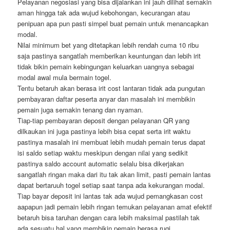
Pelayanan negosiasi yang bisa dijalankan ini jauh dilihat semakin
aman hingga tak ada wujud kebohongan, kecurangan atau
penipuan apa pun pasti simpel buat pemain untuk menancapkan
modal.
Nilai minimum bet yang ditetapkan lebih rendah cuma 10 ribu
saja pastinya sangatlah memberikan keuntungan dan lebih irit
tidak bikin pemain kebingungan keluarkan uangnya sebagai
modal awal mula bermain togel.
Tentu betaruh akan berasa irit cost lantaran tidak ada pungutan
pembayaran daftar peserta anyar dan masalah ini membikin
pemain juga semakin tenang dan nyaman.
Tiap-tiap pembayaran deposit dengan pelayanan QR yang
dilkaukan ini juga pastinya lebih bisa cepat serta irit waktu
pastinya masalah ini membuat lebih mudah pemain terus dapat
isi saldo setiap waktu meskipun dengan nilai yang sedikit
pastinya saldo account automatic selalu bisa dikerjakan
sangatlah ringan maka dari itu tak akan limit, pasti pemain lantas
dapat bertaruuh togel setiap saat tanpa ada kekurangan modal.
Tiap bayar deposit ini lantas tak ada wujud pemangkasan cost
aapapun jadi pemain lebih ringan temukan pelayanan amat efektif
betaruh bisa taruhan dengan cara lebih maksimal pastilah tak
ada sesuatu hal yang membikin pemain berasa rugi.