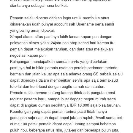
diantaranya sebagaimana berikut:
Pemain selalu dipermudahkan login untuk membuka situs
dikarenakan udah punyai account sah Username serta sandi
yang paling aman dipakai.
Simpel akses situs pastinya lebih lancar kapan pun dengan
pelayanan akses yakni 24jam non-stop sehari-hari karena itu
pemain dapat melakukan taruhan, cari data atau melakukan
negosiasi kapan pun.
Kelapangan mendapatkan semua servis yang diperlukan
pastinya hal in bikin pemain nyaman peroleh pedoman metode
bermain dan jalan keluar apa saja adanya orang CS terbaik selalu
dapat dipercaya dalam memberikan servis apa saja termaksud
tutorial dan kontribusi dengan begitu ramah dan santun.
Pemain selalu berasa untung karena tidak ada pungutan cost
register peserta baru, sampai buat deposit begitu murah serta
dapat dijangkau cuman sedikitnya IDR 10,000 saja bisa taruhan.
Keuntungan yang dapat pemain terima pasti tidak hanya
gadungan saja namun dapat capai juta-an rupiah. Awali sama bet
cuma 100 perak pemain dapat capai untung sampai beberapa
puluh ribu, beberapa ratus ribu, juta-an dan beberapa puluh juta.