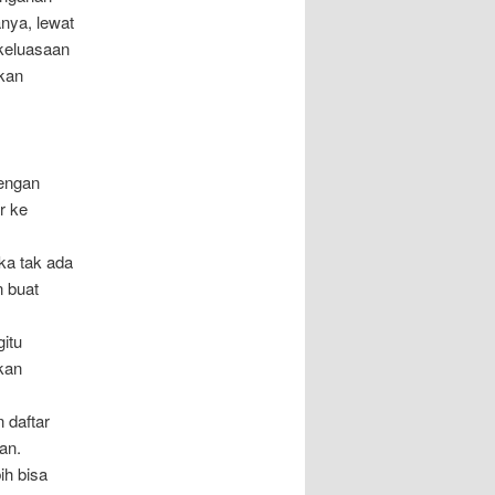
nya, lewat
 keluasaan
ukan
dengan
r ke
ka tak ada
n buat
gitu
kan
 daftar
an.
ih bisa