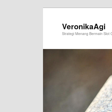
Skip
to
primary
VeronikaAgi
content
Strategi Menang Bermain Slot 