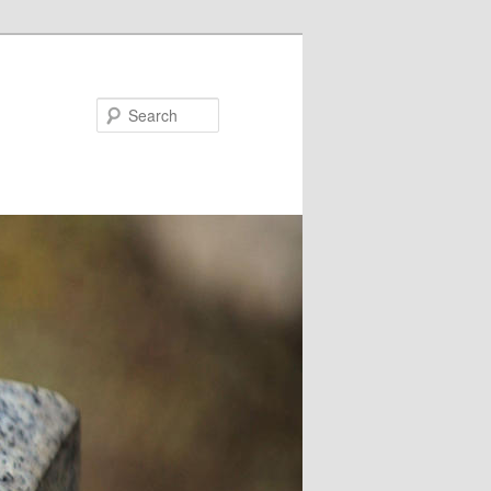
Search