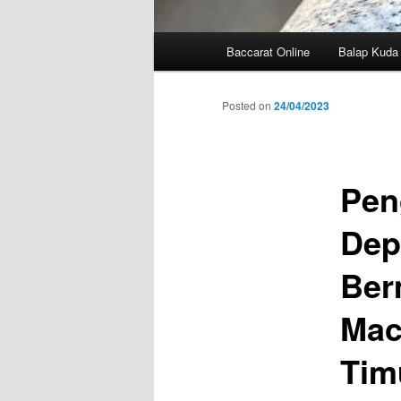
Main
Baccarat Online
Balap Kuda
menu
Posted on
24/04/2023
Pen
Dep
Ber
Mac
Tim