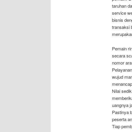
taruhan d
service we
bisnis de
transaksi 
merupaka
Pemain ri
secara sca
nomor arah
Pelayanan 
wujud mani
menancap
Nilai sedi
memberikan
uangnya ja
Pastinya b
peserta a
Tiap pemba