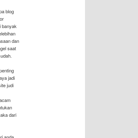
pa blog
or
i banyak
elebihan
asaan dan
gel saat
mudah.
penting
aya jadi
te judi
macam
entukan
maka dari
ri anda