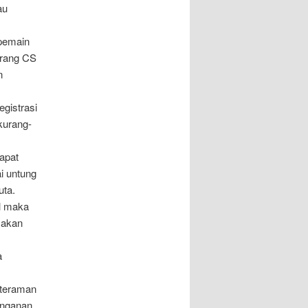
au
 pemain
orang CS
n
gistrasi
kurang-
apat
i untung
uta.
al maka
 akan
a
nteraman
inganan