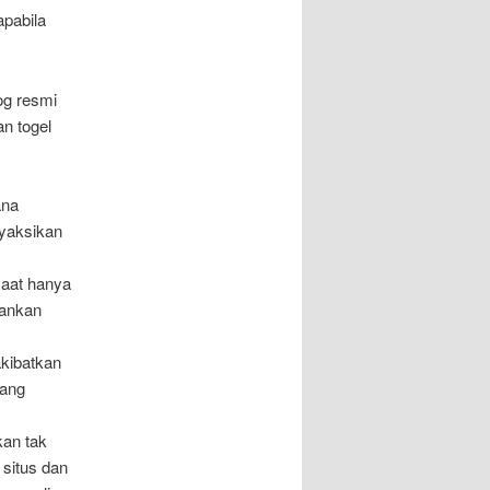
apabila
og resmi
n togel
ana
nyaksikan
saat hanya
gankan
akibatkan
yang
kan tak
situs dan