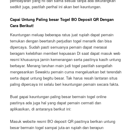
pembayaran yang riil dan sama sesuai tanpa ada dikurangkan
sedikit juga, pastilah perihal ini akan beri keuntungan.
Capai Untung Paling besar Togel BO Deposit QR Dengan
Cara Berikut!
Keuntungan meluap beberapa ratus juat rupiah dapat pemain
temukan dengan beertaruh perjudian togel menarik dan bisa
dipercaya. Sudah pasti semuanya pemain dapat merasai
beragam kelebihan memberi kepuasan Di saat dapat masuk web
resmi khususnya jamin kemenangan serta pastinya kasih untung
berbayar. Menang taruhan main judi togel pastilah sangatlah
mengesankan Sewaktu pemain cuma mengeluarkan bet terendah
serta dapat untung begitu besar. Tak harus resah lantaran situs
paling dipercaya ini selalu beri keuntungan pemain secara fakta.
Buat gapai keuntungan paling besar bermain togel online
pastinya ada juga hal yang dapat pemain cermati dan
aplikasikan, di antaranya berikut ini:
Masuk website resmi BO deposit QR pastinya berikan untung
besar bermain togel sampai juta-an rupiah dan berapun