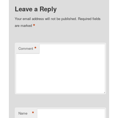
Leave a Reply
Your email address will not be published.
Required fields
*
are marked
*
Comment
*
Name