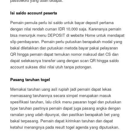
passoword yang udah didapat.
Isi saldo account peserta
Pemain pemula perlu isi saldo untuk bayar deposit pertama
dengan nilai rendah cuman IDR 10,000 saja. Karenanya pemain
bisa menunjuk menu DEPOSIT di website Home untuk mendapat
slip pembayaran. Pemain perlu putuskan berapakah modal yang
bakal diletakkan dan putuskan metoda bayar pakai pelayanan
QR hingga pemain dapat temukan nomor maksud dari CS dan
dapat selekasnya transfer uang dengan scan QR hingga saldo
account sukses diisi nilai utuh tanpa potongan.
Pasang taruhan togel
Memakai taruhan uang asli rupiah jadi pemain dapat lekas
memasaang taruhannya secara simpel merupakan masuk
spesifikasi taruhan, lalu click menu pasaran togel dan putuskan
type taruhan pastinya pemain dapat juga pasang angka dengan
ramalan yang udah dipunyai, dan pastikan berapakah bet yang
bakal terpasang. Pemain dapat kirimkan taruhan dan dapat
ketahui menangnya pada result togel agenda yang diputuskan.