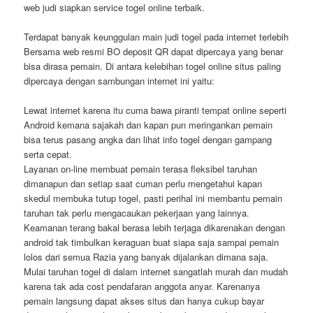
web judi siapkan service togel online terbaik.
Terdapat banyak keunggulan main judi togel pada internet terlebih
Bersama web resmi BO deposit QR dapat dipercaya yang benar
bisa dirasa pemain. Di antara kelebihan togel online situs paling
dipercaya dengan sambungan internet ini yaitu:
Lewat internet karena itu cuma bawa piranti tempat online seperti
Android kemana sajakah dan kapan pun meringankan pemain
bisa terus pasang angka dan lihat info togel dengan gampang
serta cepat.
Layanan on-line membuat pemain terasa fleksibel taruhan
dimanapun dan setiap saat cuman perlu mengetahui kapan
skedul membuka tutup togel, pasti perihal ini membantu pemain
taruhan tak perlu mengacaukan pekerjaan yang lainnya.
Keamanan terang bakal berasa lebih terjaga dikarenakan dengan
android tak timbulkan keraguan buat siapa saja sampai pemain
lolos dari semua Razia yang banyak dijalankan dimana saja.
Mulai taruhan togel di dalam internet sangatlah murah dan mudah
karena tak ada cost pendafaran anggota anyar. Karenanya
pemain langsung dapat akses situs dan hanya cukup bayar