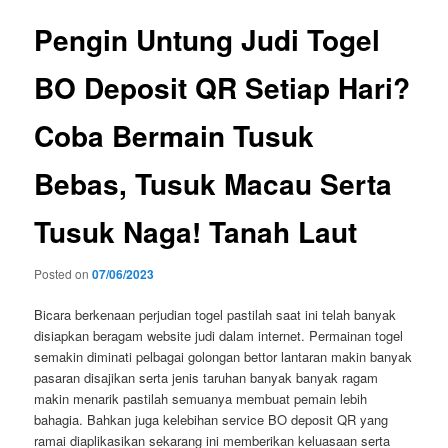
Pengin Untung Judi Togel
BO Deposit QR Setiap Hari?
Coba Bermain Tusuk
Bebas, Tusuk Macau Serta
Tusuk Naga! Tanah Laut
Posted on
07/06/2023
Bicara berkenaan perjudian togel pastilah saat ini telah banyak
disiapkan beragam website judi dalam internet. Permainan togel
semakin diminati pelbagai golongan bettor lantaran makin banyak
pasaran disajikan serta jenis taruhan banyak banyak ragam
makin menarik pastilah semuanya membuat pemain lebih
bahagia. Bahkan juga kelebihan service BO deposit QR yang
ramai diaplikasikan sekarang ini memberikan keluasaan serta