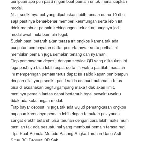
penipuan apa pun pasti ringan buat pemain untuk menancapkan
modal.
Nilai sedikitnya bet yang diputuskan lebih rendah cuma 10 ribu
saja pastinya benar-benar memberi keuntungan serta lebih irit
tidak membuat pemain kebingungan keluarkan uangnya jadi
modal awal mula bermain togel.
Sudah pasti betaruh akan terasa irit ongkos karena tak ada
pungutan pembayaran daftar peserta anyar serta perihal ini
membikin pemain juga semakin tenang dan nyaman.
Tiap pembayaran deposit dengan service QR yang dilkaukan ini
juga pastinya bisa lebih cepat serta irit waktu pastilah masalah
ini memperingan pemain terus dapat isi saldo kapan pun biarpun
dengan nilai yang sedikit pasti saldo account automatic terus
bisa dilaksanakan begitu gampang maka tidak akan limit,
pastinya pemain lantas dapat bertaruuh togel sewaktu-waktu
tidak ada kekurangan modal.
Tiap bayar deposit ini juga tak ada wujud pemangkasan ongkos
aapapun karenanya pemain lebih ringan temukan pelayanan
sangat efektif betaruh bisa taruhan dengan cara lebih maksimum
pastilah tak ada sesuatu hal yang membuat pemain terasa rugi.
Tips Buat Pemula Metode Pasang Angka Taruhan Uang Asli
Situs BO Deposit QR Sah