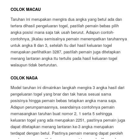
COLOK MACAU
Taruhan ini merupakan mengira dua angka yang betul ada dan
tertera dihasil pengeluaran togel, pastilah pemain bebas pilih
angka posisi mana saja tak usah berurut. Adapun contoh-
contohnya, jikalau semisalnya pemain menempatkan taruhannya
untuk angka 8 dan 3, setelah itu dari hasil keluaran togel
merupakan perlihatkan 3287, pastilah pemain juga ditetapkan
menang lantaran angka itu tertulis pada hasil keluaran togel
walaupun tidak berturutan.
COLOK NAGA
Model taruhan ini dimainkan langkah mengira 3 angka hasil dari
pengeluaran togel yang bnar dan tak harus sesuai sama
posisinya hingga pemain bebas tetapkan angka mana saja.
Adapun perumpamaannya, seandainya contohnya pemain
memasangkan taruhan buat nomor 2, 1 serta 5 sehingga
keluaran togel yang ada merupakan 2251, pastinya pemain juga
dapat ditetapkan menang lantaran ke-3 angka merupakan
terdapat dengan betul. Pastinya pemain menang dapat peroleh