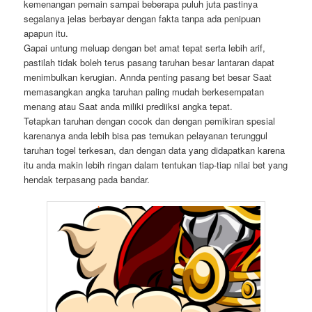
kemenangan pemain sampai beberapa puluh juta pastinya
segalanya jelas berbayar dengan fakta tanpa ada penipuan
apapun itu.
Gapai untung meluap dengan bet amat tepat serta lebih arif,
pastilah tidak boleh terus pasang taruhan besar lantaran dapat
menimbulkan kerugian. Annda penting pasang bet besar Saat
memasangkan angka taruhan paling mudah berkesempatan
menang atau Saat anda miliki prediiksi angka tepat.
Tetapkan taruhan dengan cocok dan dengan pemikiran spesial
karenanya anda lebih bisa pas temukan pelayanan terunggul
taruhan togel terkesan, dan dengan data yang didapatkan karena
itu anda makin lebih ringan dalam tentukan tiap-tiap nilai bet yang
hendak terpasang pada bandar.