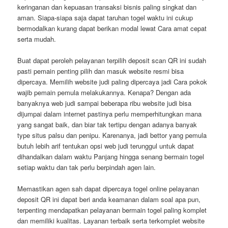
keringanan dan kepuasan transaksi bisnis paling singkat dan
aman. Siapa-siapa saja dapat taruhan togel waktu ini cukup
bermodalkan kurang dapat berikan modal lewat Cara amat cepat
serta mudah.
Buat dapat peroleh pelayanan terpilih deposit scan QR ini sudah
pasti pemain penting pilih dan masuk website resmi bisa
dipercaya. Memilih website judi paling dipercaya jadi Cara pokok
wajib pemain pemula melakukannya. Kenapa? Dengan ada
banyaknya web judi sampai beberapa ribu website judi bisa
dijumpai dalam internet pastinya perlu memperhitungkan mana
yang sangat baik, dan biar tak tertipu dengan adanya banyak
type situs palsu dan penipu. Karenanya, jadi bettor yang pemula
butuh lebih arif tentukan opsi web judi terunggul untuk dapat
dihandalkan dalam waktu Panjang hingga senang bermain togel
setiap waktu dan tak perlu berpindah agen lain.
Memastikan agen sah dapat dipercaya togel online pelayanan
deposit QR ini dapat beri anda keamanan dalam soal apa pun,
terpenting mendapatkan pelayanan bermain togel paling komplet
dan memiliki kualitas. Layanan terbaik serta terkomplet website