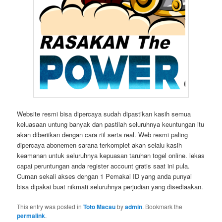
Website resmi bisa dipercaya sudah dipastikan kasih semua
keluasaan untung banyak dan pastilah seluruhnya keuntungan itu
akan diberiikan dengan cara riil serta real. Web resmi paling
dipercaya abonemen sarana terkomplet akan selalu kasih
keamanan untuk seluruhnya kepuasan taruhan togel online. lekas
capai peruntungan anda register account gratis saat ini pula.
Cuman sekali akses dengan 1 Pemakai ID yang anda punyai
bisa dipakai buat nikmati seluruhnya perjudian yang disediaakan.
This entry was posted in
Toto Macau
by
admin
. Bookmark the
permalink
.