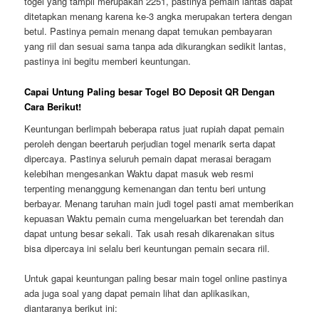
togel yang tampil merupakan 2251, pastinya pemain lantas dapat
ditetapkan menang karena ke-3 angka merupakan tertera dengan
betul. Pastinya pemain menang dapat temukan pembayaran
yang riil dan sesuai sama tanpa ada dikurangkan sedikit lantas,
pastinya ini begitu memberi keuntungan.
Capai Untung Paling besar Togel BO Deposit QR Dengan
Cara Berikut!
Keuntungan berlimpah beberapa ratus juat rupiah dapat pemain
peroleh dengan beertaruh perjudian togel menarik serta dapat
dipercaya. Pastinya seluruh pemain dapat merasai beragam
kelebihan mengesankan Waktu dapat masuk web resmi
terpenting menanggung kemenangan dan tentu beri untung
berbayar. Menang taruhan main judi togel pasti amat memberikan
kepuasan Waktu pemain cuma mengeluarkan bet terendah dan
dapat untung besar sekali. Tak usah resah dikarenakan situs
bisa dipercaya ini selalu beri keuntungan pemain secara riil.
Untuk gapai keuntungan paling besar main togel online pastinya
ada juga soal yang dapat pemain lihat dan aplikasikan,
diantaranya berikut ini: