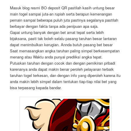
Masuk blog resmi BO deposit QR pastilah kasih untung besar
main togel sampai juta-an rupiah serta berapun kemenangan
pemain sampai beberapa puluh juta pastinya segalanya pastilah
berbayar dengan fakta tanpa ada penipuan apa saja.
Gapai untung banyak dengan bet amat tepat serta lebih
bijaksana, pasti tak boleh selalu pasang taruhan besar lantaran
dapat menimbulkan kerugian. Annda butuh pasang bet besar
Saat memasangkan angka taruhan paling simpel berkesempatan
menang atau Waktu anda punyai prediiksi angka tepat.
Putuskan taruhan dengan cocok dan dengan pemikiran pribadi
karenanya anda dapat makin benar peroleh pelayanan terbaik
taruhan togel terkesan, dan dengan info yang diperoleh karena itu
anda makin lebih simpel dalam tentukan tiap-tiap nilai bet yang
bisa terpasang kepada bandar.