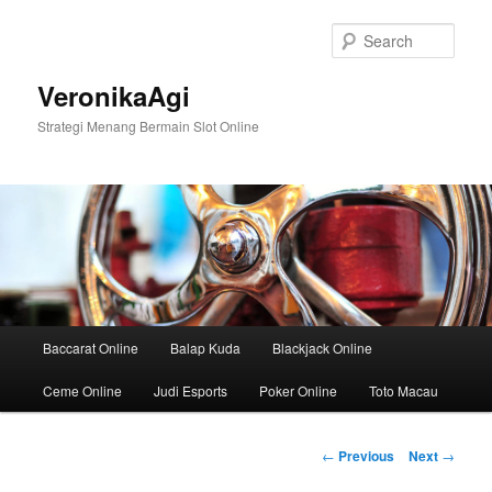
Skip
to
Sear
primary
content
VeronikaAgi
Strategi Menang Bermain Slot Online
Main
Baccarat Online
Balap Kuda
Blackjack Online
menu
Ceme Online
Judi Esports
Poker Online
Toto Macau
Post
←
Previous
Next
→
navigation