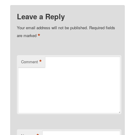
Leave a Reply
Your email address will not be published.
Required fields
*
are marked
*
Comment