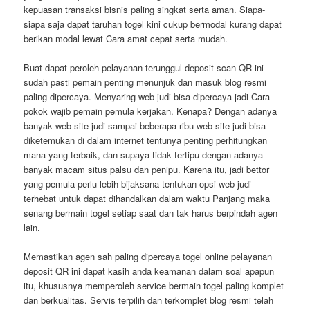
kepuasan transaksi bisnis paling singkat serta aman. Siapa-
siapa saja dapat taruhan togel kini cukup bermodal kurang dapat
berikan modal lewat Cara amat cepat serta mudah.
Buat dapat peroleh pelayanan terunggul deposit scan QR ini
sudah pasti pemain penting menunjuk dan masuk blog resmi
paling dipercaya. Menyaring web judi bisa dipercaya jadi Cara
pokok wajib pemain pemula kerjakan. Kenapa? Dengan adanya
banyak web-site judi sampai beberapa ribu web-site judi bisa
diketemukan di dalam internet tentunya penting perhitungkan
mana yang terbaik, dan supaya tidak tertipu dengan adanya
banyak macam situs palsu dan penipu. Karena itu, jadi bettor
yang pemula perlu lebih bijaksana tentukan opsi web judi
terhebat untuk dapat dihandalkan dalam waktu Panjang maka
senang bermain togel setiap saat dan tak harus berpindah agen
lain.
Memastikan agen sah paling dipercaya togel online pelayanan
deposit QR ini dapat kasih anda keamanan dalam soal apapun
itu, khususnya memperoleh service bermain togel paling komplet
dan berkualitas. Servis terpilih dan terkomplet blog resmi telah