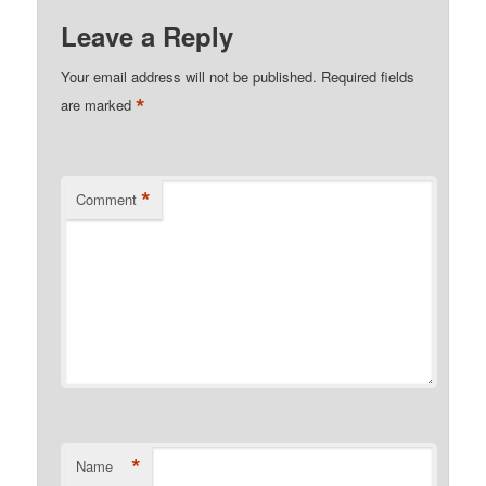
Leave a Reply
Your email address will not be published.
Required fields
*
are marked
*
Comment
*
Name