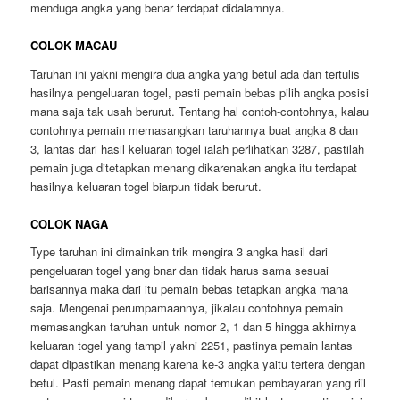
menduga angka yang benar terdapat didalamnya.
COLOK MACAU
Taruhan ini yakni mengira dua angka yang betul ada dan tertulis
hasilnya pengeluaran togel, pasti pemain bebas pilih angka posisi
mana saja tak usah berurut. Tentang hal contoh-contohnya, kalau
contohnya pemain memasangkan taruhannya buat angka 8 dan
3, lantas dari hasil keluaran togel ialah perlihatkan 3287, pastilah
pemain juga ditetapkan menang dikarenakan angka itu terdapat
hasilnya keluaran togel biarpun tidak berurut.
COLOK NAGA
Type taruhan ini dimainkan trik mengira 3 angka hasil dari
pengeluaran togel yang bnar dan tidak harus sama sesuai
barisannya maka dari itu pemain bebas tetapkan angka mana
saja. Mengenai perumpamaannya, jikalau contohnya pemain
memasangkan taruhan untuk nomor 2, 1 dan 5 hingga akhirnya
keluaran togel yang tampil yakni 2251, pastinya pemain lantas
dapat dipastikan menang karena ke-3 angka yaitu tertera dengan
betul. Pasti pemain menang dapat temukan pembayaran yang riil