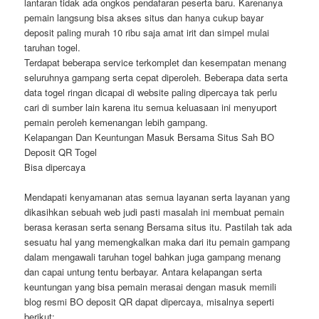
lantaran tidak ada ongkos pendafaran peserta baru. Karenanya
pemain langsung bisa akses situs dan hanya cukup bayar
deposit paling murah 10 ribu saja amat irit dan simpel mulai
taruhan togel.
Terdapat beberapa service terkomplet dan kesempatan menang
seluruhnya gampang serta cepat diperoleh. Beberapa data serta
data togel ringan dicapai di website paling dipercaya tak perlu
cari di sumber lain karena itu semua keluasaan ini menyuport
pemain peroleh kemenangan lebih gampang.
Kelapangan Dan Keuntungan Masuk Bersama Situs Sah BO
Deposit QR Togel
Bisa dipercaya
Mendapati kenyamanan atas semua layanan serta layanan yang
dikasihkan sebuah web judi pasti masalah ini membuat pemain
berasa kerasan serta senang Bersama situs itu. Pastilah tak ada
sesuatu hal yang memengkalkan maka dari itu pemain gampang
dalam mengawali taruhan togel bahkan juga gampang menang
dan capai untung tentu berbayar. Antara kelapangan serta
keuntungan yang bisa pemain merasai dengan masuk memili
blog resmi BO deposit QR dapat dipercaya, misalnya seperti
berikut: