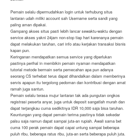
Pemain selalu dipermudahkan login untuk terhubung situs
lantaran udah miliki account sah Username serta sandi yang
paling aman dipakai.
Gampang akses situs pasti lebih lancar sewaktu-waktu dengan
service akses yakni 24jam non-stop tiap hari karenanya pemain
dapat melakukan taruhan, cari info atau kerjakan transaksi bisnis
kapan pun.
Keringanan mendapatkan semua service yang diperlukan
pastinya perihal in membikin pemain nyaman mendapatkan
tutorial metode bermain serta pemecahan apa pun adanya
seorang CS terhebat terus dapat dihandalkan dalam memberinya
servis apapun itu tergolong pedoman dan kontribusi dengan amat
ramah juga santun.
Pemain selalu terasa mujur lantaran tak ada pungutan ongkos
registrasi peserta anyar, juga untuk deposit sangatlah murah dan
dapat terjangkau cuma sedikitnya IDR 10,000 saja bisa taruhan.
Keuntungan yang dapat pemain terima pastinya tidak sekedar
palsu saja namun dapat sampai juta-an rupiah. Awali sama bet
cuma 100 perak pemain dapat capai untung sampai beberapa
puluh ribu, beberapa ratus ribu, juta-an serta beberapa puluh juta.