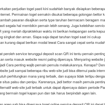
rkaitan perjudian togel pasti kini sudahlah banyak disiapkan beberap
internet. Permainan togel semakin disukai beberapa golongan bettor 
tambah pasaran disajikan serta type taruhan bermacam beragam ma
asti segala hal membikin pemain lebih senang. Juga kelebihan servi
R yang meriah dipraktekkan waktu ini berikan kelapangan serta kep
ing singkat dan aman. Siapa saja dapat taruhan togel saat ini cukup
an kurang dapat berikan modal lewat Cara sangat cepat serta mudah
t peroleh service terunggul deposit scan QR ini tentu pemain pentin
n serta masuk website resmi paling dipercaya. Menyaring website ju
 jadi Cara penting wajib pemain pemula melakukannya. Kenapa? De
site judi sampai beberapa ribu web-site judi bisa ditemui pada intern
utuh perhitungkan mana yang terbaik, dan supaya tidak tertipu deng
e situs palsu dan penipu. Karenanya, jadi bettor masih pemula penting 
lternatif web-site judi terbaik untuk dapat dipercaya dalam periode P
ng bermain togel kapan pun dan tak harus berpindah agen lain.
 agen sah bisa dipercaya togel online service deposit QR ini dapat 