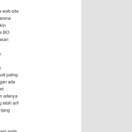
a web-site
karena
kin
ce BO
uasan
.
g
di paling
ngan ada
et
an adanya
lebih arif
anjang
beri anda