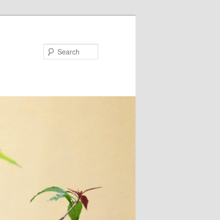
Search