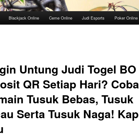
Blackjack Online
Ceme Online
Judi Esports
Poker Online
gin Untung Judi Togel BO
osit QR Setiap Hari? Coba
main Tusuk Bebas, Tusuk
au Serta Tusuk Naga! Ka
u