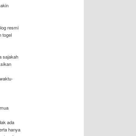
makin
blog resmi
 togel
a sajakah
ksikan
ewaktu-
emua
dak ada
erta hanya