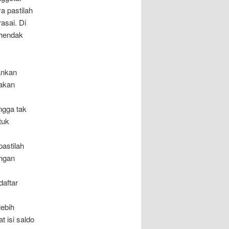
a pastilah
asai. Di
 hendak
ankan
 akan
ingga tak
tuk
pastilah
ungan
daftar
lebih
t isi saldo