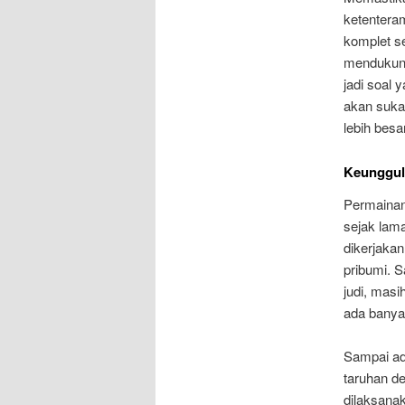
ketenteram
komplet se
mendukung
jadi soal 
akan suka
lebih besa
Keunggula
Permainan 
sejak lama
dikerjaka
pribumi. 
judi, mas
ada banyak
Sampai ada
taruhan d
dilaksana