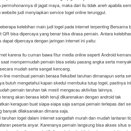
 permohonannya di jagat maya, maka dari itu tidak aneh apabila se
website judi menyiapkan service togel online terunggul.
eberapa kelebihan main judi togel pada internet terpenting Bersama 
 QR bisa dipercaya yang benar bisa dirasa pemain. Antara kelebihan
us dapat dipercaya dengan jaringan internet ini yaitu:
rnet karena itu cuman bawa fitur media online seperti Android keman
p saat mempermudah pemain bisa selalu pasang angka serta menya
l secara mudah serta sangat kencang.
n-line membuat pemain berasa fleksibel taruhan dimanapun serta s
ya butuh mengetahui kapan skedul membuka tutup togel, pastinya ini
ah pemain taruhan tak mesti mengacau aktivitas lainnya.
erang akan berasa lebih teruji dikarenakan dengan android tak
tkan keraguan buat siapa-siapa saja sampai pemain terlepas dari s
g banyak dilaksanakan dimana saja.
taruhan togel dalam internet sangatlah murah dan mudah lantaran ti
afaran peserta anyar. Karenanya pemain langsung bisa akses situs s