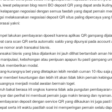
, lewat pelayanan blog resmi BO deposit QR yang dapat anda ikutiny
h kelapangan negosiasi dengan semua faedah yang dapat pemain mer
ngsi melaksanakan negosiasi deposit QR situs paling dipercaya yang
rasai yakni:
mpel lakukan pembayaran dpoesit karena aplikas QR gampang dijal
at cara scan QR serta automatic saldo yang dipunyai pada account
 ke nomor arah transaksi bisnis.
ansaksi bisnis yang bisa dijalankan ini jauh dilihat bertambah aman h
 manipulasi, kebohongan atau penipuan apapun itu pasti gampang un
tuk memberikan modal.
rang-kurangnya bet yang ditetapkan lebih rendah cuman 10 ribu saja 
r memberi keuntungan dan lebih irit akan tidak bikin pemain kebing
 uangnya menjadi modal awalan bermain togel.
ruh bakal berasa irit ongkos karena tidak ada pungutan pembayaran 
nyar dan perihal ini membuat pemain juga makin tenang dan nyaman.
pembayaran deposit dengan service QR yang dilkaukan ini juga pasti 
pat serta irit waktu pastilah soal ini memperingan pemain selalu dapa