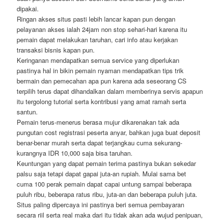
dipakai.
Ringan akses situs pasti lebih lancar kapan pun dengan
pelayanan akses ialah 24jam non stop sehari-hari karena itu
pemain dapat melakukan taruhan, cari info atau kerjakan
transaksi bisnis kapan pun.
Keringanan mendapatkan semua service yang diperlukan
pastinya hal in bikin pemain nyaman mendapatkan tips trik
bermain dan pemecahan apa pun karena ada seseorang CS
terpilih terus dapat dihandalkan dalam memberinya servis apapun
itu tergolong tutorial serta kontribusi yang amat ramah serta
santun.
Pemain terus-menerus berasa mujur dikarenakan tak ada
pungutan cost registrasi peserta anyar, bahkan juga buat deposit
benar-benar murah serta dapat terjangkau cuma sekurang-
kurangnya IDR 10,000 saja bisa taruhan.
Keuntungan yang dapat pemain terima pastinya bukan sekedar
palsu saja tetapi dapat gapai juta-an rupiah. Mulai sama bet
cuma 100 perak pemain dapat capai untung sampai beberapa
puluh ribu, beberapa ratus ribu, juta-an dan beberapa puluh juta.
Situs paling dipercaya ini pastinya beri semua pembayaran
secara riil serta real maka dari itu tidak akan ada wujud penipuan,