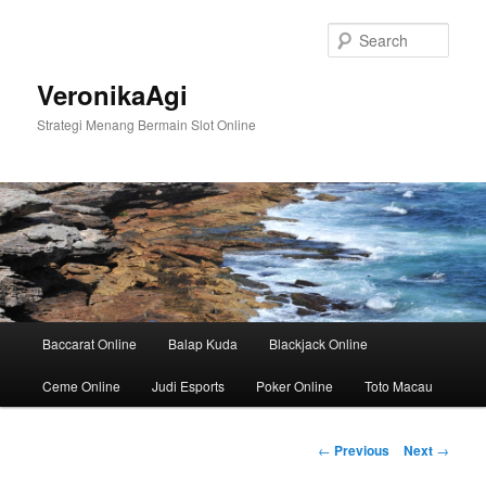
Skip
to
Sear
primary
content
VeronikaAgi
Strategi Menang Bermain Slot Online
Main
Baccarat Online
Balap Kuda
Blackjack Online
menu
Ceme Online
Judi Esports
Poker Online
Toto Macau
Post
←
Previous
Next
→
navigation