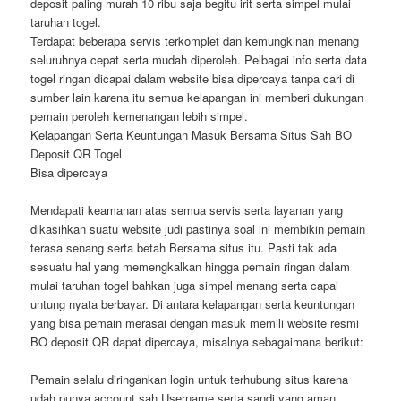
deposit paling murah 10 ribu saja begitu irit serta simpel mulai
taruhan togel.
Terdapat beberapa servis terkomplet dan kemungkinan menang
seluruhnya cepat serta mudah diperoleh. Pelbagai info serta data
togel ringan dicapai dalam website bisa dipercaya tanpa cari di
sumber lain karena itu semua kelapangan ini memberi dukungan
pemain peroleh kemenangan lebih simpel.
Kelapangan Serta Keuntungan Masuk Bersama Situs Sah BO
Deposit QR Togel
Bisa dipercaya
Mendapati keamanan atas semua servis serta layanan yang
dikasihkan suatu website judi pastinya soal ini membikin pemain
terasa senang serta betah Bersama situs itu. Pasti tak ada
sesuatu hal yang memengkalkan hingga pemain ringan dalam
mulai taruhan togel bahkan juga simpel menang serta capai
untung nyata berbayar. Di antara kelapangan serta keuntungan
yang bisa pemain merasai dengan masuk memili website resmi
BO deposit QR dapat dipercaya, misalnya sebagaimana berikut:
Pemain selalu diringankan login untuk terhubung situs karena
udah punya account sah Username serta sandi yang aman