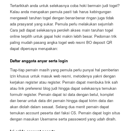
Tertarikkah anda untuk selekasnya coba hoki bermain judi togel?
Kalau anda merupakan pemula pasti tak harus kebingungan
mengawali taruhan togel dengan benar-benar ringan juga tidak
ada prasyarat yang sukar. Pemula perlu melakukan sejumlah
Cara jadi dapat selekasnya peroleh akses main taruhan togel
online terpilih untuk gapai hoki makin lebih besar. Pedoman trik
paling mudah pasang angka togel web resmi BO deposit QR
dapat dipercaya merupakan:
Daftar anggota anyar serta login
Tiap-tiap pemain masih yang pemula perlu punyai hal pemberian
izin khusus untuk masuk web resmi, metodenya yakni dengan
kerjakan register atau register. Pemain dapat membuka link sah
atau link preferensi blog judi hingga dapat selekasnya temukan
formulir register. Pemain dapat isi data dengan betul, komplet
dan benar untuk data diri pemain hingga dapat kirim data dan
akan diolah dalam sesaat. Selang dua menit pemain dapat
temukan account peserta dari faksi CS. Pemain dapat login situs
dengan masukan Username serta passoword yang udah diraih.