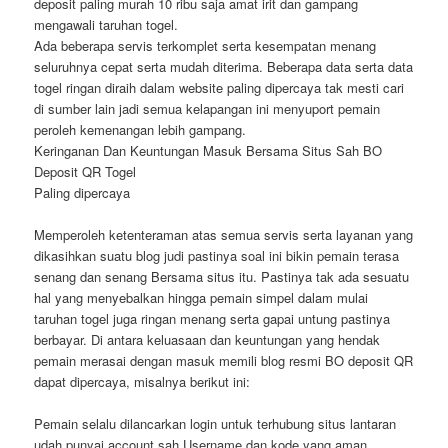
deposit paling murah 10 ribu saja amat irit dan gampang
mengawali taruhan togel.
Ada beberapa servis terkomplet serta kesempatan menang
seluruhnya cepat serta mudah diterima. Beberapa data serta data
togel ringan diraih dalam website paling dipercaya tak mesti cari
di sumber lain jadi semua kelapangan ini menyuport pemain
peroleh kemenangan lebih gampang.
Keringanan Dan Keuntungan Masuk Bersama Situs Sah BO
Deposit QR Togel
Paling dipercaya
Memperoleh ketenteraman atas semua servis serta layanan yang
dikasihkan suatu blog judi pastinya soal ini bikin pemain terasa
senang dan senang Bersama situs itu. Pastinya tak ada sesuatu
hal yang menyebalkan hingga pemain simpel dalam mulai
taruhan togel juga ringan menang serta gapai untung pastinya
berbayar. Di antara keluasaan dan keuntungan yang hendak
pemain merasai dengan masuk memili blog resmi BO deposit QR
dapat dipercaya, misalnya berikut ini:
Pemain selalu dilancarkan login untuk terhubung situs lantaran
udah punyai account sah Username dan kode yang aman