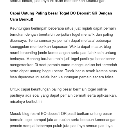
sedikit lantas, pastinya ini akan memberikan keuntungan.
Capai Untung Paling besar Togel BO Deposit QR Dengan
Cara Berikut!
Keuntungan berlimpah beberapa ratus juat rupiah dapat pemain
temukan dengan beertaruh perjudian togel menarik dan paling
dipercaya. Tentu semuanya pemain dapat merasai beberapa
keunggulan memberikan kepuasan Waktu dapat masuk blog
resmi terpenting jamin kemenangan serta pastilah kasih untung
berbayar. Menang taruhan main judi togel pastinya benar-benar
mengesankan Di saat pemain cuma mengeluarkan bet terendah
serta dapat untung begitu besar. Tidak harus resah karena situs
bisa dipercaya ini selalu beri keuntungan pemain secara fakta.
Untuk capai keuntungan paling besar bermain togel online
pastinya ada soal yang dapat pemain cermati serta aplikasikan,
misalnya berikut ini:
Masuk blog resmi BO deposit QR pasti berikan untung besar
bermain togel sampai juta-an rupiah serta berapun kemenangan
pemain sampai beberapa puluh juta pastinya semua pastinya