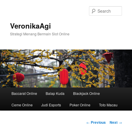
Skip
to
Sear
primary
content
VeronikaAgi
Strategi Menang Bermain Slot Online
Main
Baccarat Online
Balap Kuda
Blackjack Online
menu
Ceme Online
Judi Esports
Poker Online
Toto Macau
Post
←
Previous
Next
→
navigation