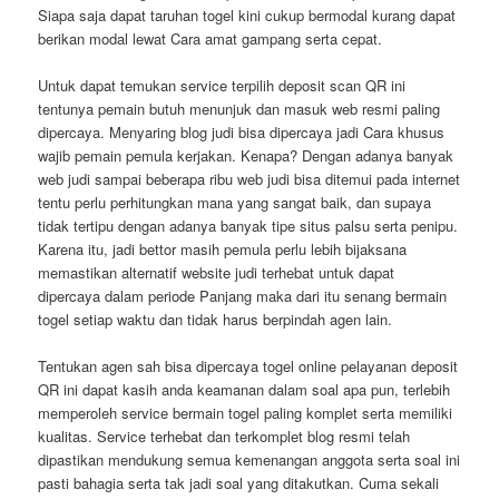
Siapa saja dapat taruhan togel kini cukup bermodal kurang dapat
berikan modal lewat Cara amat gampang serta cepat.
Untuk dapat temukan service terpilih deposit scan QR ini
tentunya pemain butuh menunjuk dan masuk web resmi paling
dipercaya. Menyaring blog judi bisa dipercaya jadi Cara khusus
wajib pemain pemula kerjakan. Kenapa? Dengan adanya banyak
web judi sampai beberapa ribu web judi bisa ditemui pada internet
tentu perlu perhitungkan mana yang sangat baik, dan supaya
tidak tertipu dengan adanya banyak tipe situs palsu serta penipu.
Karena itu, jadi bettor masih pemula perlu lebih bijaksana
memastikan alternatif website judi terhebat untuk dapat
dipercaya dalam periode Panjang maka dari itu senang bermain
togel setiap waktu dan tidak harus berpindah agen lain.
Tentukan agen sah bisa dipercaya togel online pelayanan deposit
QR ini dapat kasih anda keamanan dalam soal apa pun, terlebih
memperoleh service bermain togel paling komplet serta memiliki
kualitas. Service terhebat dan terkomplet blog resmi telah
dipastikan mendukung semua kemenangan anggota serta soal ini
pasti bahagia serta tak jadi soal yang ditakutkan. Cuma sekali