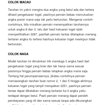
COLOK MACAU
Taruhan ini yakni mengira dua angka yang betul ada dan tertera
dihasil pengeluaran togel, pastinya pemain bebas memutuskan
angka posisi mana saja tak perlu berturutan. Mengenai contoh-
contohnya, bila misalkan pemain menempatkan taruhannya
untuk angka 8 dan 3, lalu dari hasil keluaran togel ialah
memperlihatkan 3287, pastilah pemain lantas ditetapkan menang
lantaran angka itu tertera hasilnya keluaran togel meskipun tidak
berturutan.
COLOK NAGA
Model taruhan ini dimainkan trik menduga 3 angka hasil dari
pengeluaran togel yang bnar dan tak harus sama sesuai
posisinya hingga pemain bebas tetapkan angka mana saja.
Tentang hal perumpamaannya, jikalau contohnya pemain
memasangkan taruhan buat nomor 2, 1 dan 5 hingga akhirnya
keluaran togel yang tampil merupakan 2251, pastinya pemain
lantas dapat dikatakan menang lantaran ke-3 angka yaitu
terdapat dengan betul. Pasti pemain menang dapat peroleh
pembayaran yang riil dan sama sesuai tanpa ada dikurangkan