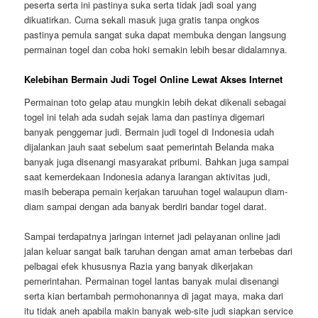
peserta serta ini pastinya suka serta tidak jadi soal yang
dikuatirkan. Cuma sekali masuk juga gratis tanpa ongkos
pastinya pemula sangat suka dapat membuka dengan langsung
permainan togel dan coba hoki semakin lebih besar didalamnya.
Kelebihan Bermain Judi Togel Online Lewat Akses Internet
Permainan toto gelap atau mungkin lebih dekat dikenali sebagai
togel ini telah ada sudah sejak lama dan pastinya digemari
banyak penggemar judi. Bermain judi togel di Indonesia udah
dijalankan jauh saat sebelum saat pemerintah Belanda maka
banyak juga disenangi masyarakat pribumi. Bahkan juga sampai
saat kemerdekaan Indonesia adanya larangan aktivitas judi,
masih beberapa pemain kerjakan taruuhan togel walaupun diam-
diam sampai dengan ada banyak berdiri bandar togel darat.
Sampai terdapatnya jaringan internet jadi pelayanan online jadi
jalan keluar sangat baik taruhan dengan amat aman terbebas dari
pelbagai efek khususnya Razia yang banyak dikerjakan
pemerintahan. Permainan togel lantas banyak mulai disenangi
serta kian bertambah permohonannya di jagat maya, maka dari
itu tidak aneh apabila makin banyak web-site judi siapkan service