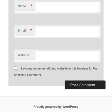
*
Name
*
Email
Website
Save my name, email, and website in this browser for the
next time I comment.
Proudly powered by WordPress