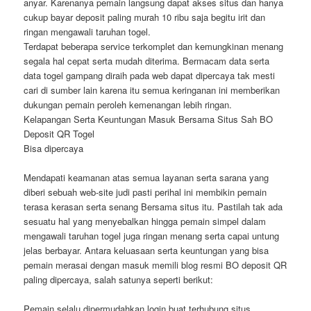
anyar. Karenanya pemain langsung dapat akses situs dan hanya
cukup bayar deposit paling murah 10 ribu saja begitu irit dan
ringan mengawali taruhan togel.
Terdapat beberapa service terkomplet dan kemungkinan menang
segala hal cepat serta mudah diterima. Bermacam data serta
data togel gampang diraih pada web dapat dipercaya tak mesti
cari di sumber lain karena itu semua keringanan ini memberikan
dukungan pemain peroleh kemenangan lebih ringan.
Kelapangan Serta Keuntungan Masuk Bersama Situs Sah BO
Deposit QR Togel
Bisa dipercaya
Mendapati keamanan atas semua layanan serta sarana yang
diberi sebuah web-site judi pasti perihal ini membikin pemain
terasa kerasan serta senang Bersama situs itu. Pastilah tak ada
sesuatu hal yang menyebalkan hingga pemain simpel dalam
mengawali taruhan togel juga ringan menang serta capai untung
jelas berbayar. Antara keluasaan serta keuntungan yang bisa
pemain merasai dengan masuk memili blog resmi BO deposit QR
paling dipercaya, salah satunya seperti berikut:
Pemain selalu dipermudahkan login buat terhubung situs