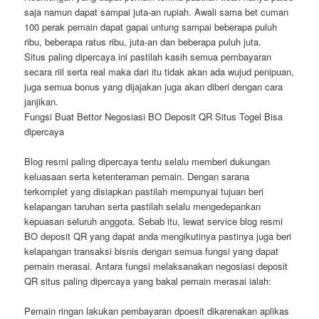
saja namun dapat sampai juta-an rupiah. Awali sama bet cuman
100 perak pemain dapat gapai untung sampai beberapa puluh
ribu, beberapa ratus ribu, juta-an dan beberapa puluh juta.
Situs paling dipercaya ini pastilah kasih semua pembayaran
secara riil serta real maka dari itu tidak akan ada wujud penipuan,
juga semua bonus yang dijajakan juga akan diberi dengan cara
janjikan.
Fungsi Buat Bettor Negosiasi BO Deposit QR Situs Togel Bisa
dipercaya
Blog resmi paling dipercaya tentu selalu memberi dukungan
keluasaan serta ketenteraman pemain. Dengan sarana
terkomplet yang disiapkan pastilah mempunyai tujuan beri
kelapangan taruhan serta pastilah selalu mengedepankan
kepuasan seluruh anggota. Sebab itu, lewat service blog resmi
BO deposit QR yang dapat anda mengikutinya pastinya juga beri
kelapangan transaksi bisnis dengan semua fungsi yang dapat
pemain merasai. Antara fungsi melaksanakan negosiasi deposit
QR situs paling dipercaya yang bakal pemain merasai ialah:
Pemain ringan lakukan pembayaran dpoesit dikarenakan aplikas