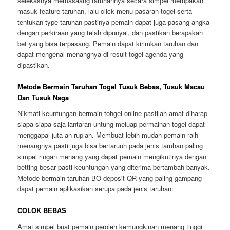
selekasnya memasaang taruhannya secara simpel merupakan
masuk feature taruhan, lalu click menu pasaran togel serta
tentukan type taruhan pastinya pemain dapat juga pasang angka
dengan perkiraan yang telah dipunyai, dan pastikan berapakah
bet yang bisa terpasang. Pemain dapat kirimkan taruhan dan
dapat mengenal menangnya di result togel agenda yang
dipastikan.
Metode Bermain Taruhan Togel Tusuk Bebas, Tusuk Macau
Dan Tusuk Naga
Nikmati keuntungan bermain tohgel online pastilah amat diharap
siapa-siapa saja lantaran untung meluap permainan togel dapat
menggapai juta-an rupiah. Membuat lebih mudah pemain raih
menangnya pasti juga bisa bertaruuh pada jenis taruhan paling
simpel ringan menang yang dapat pemain mengikutinya dengan
betting besar pasti keuntungan yang diterima bertambah banyak.
Metode bermain taruhan BO deposit QR yang paling gampang
dapat pemain aplikasikan serupa pada jenis taruhan:
COLOK BEBAS
Amat simpel buat pemain peroleh kemungkinan menang tinggi