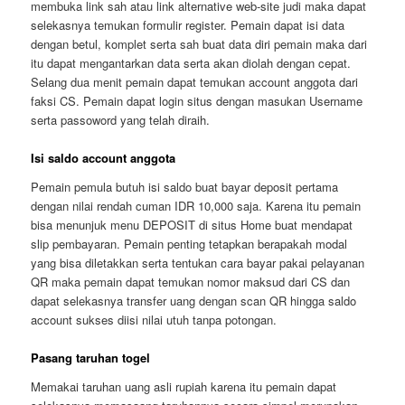
membuka link sah atau link alternative web-site judi maka dapat
selekasnya temukan formulir register. Pemain dapat isi data
dengan betul, komplet serta sah buat data diri pemain maka dari
itu dapat mengantarkan data serta akan diolah dengan cepat.
Selang dua menit pemain dapat temukan account anggota dari
faksi CS. Pemain dapat login situs dengan masukan Username
serta passoword yang telah diraih.
Isi saldo account anggota
Pemain pemula butuh isi saldo buat bayar deposit pertama
dengan nilai rendah cuman IDR 10,000 saja. Karena itu pemain
bisa menunjuk menu DEPOSIT di situs Home buat mendapat
slip pembayaran. Pemain penting tetapkan berapakah modal
yang bisa diletakkan serta tentukan cara bayar pakai pelayanan
QR maka pemain dapat temukan nomor maksud dari CS dan
dapat selekasnya transfer uang dengan scan QR hingga saldo
account sukses diisi nilai utuh tanpa potongan.
Pasang taruhan togel
Memakai taruhan uang asli rupiah karena itu pemain dapat