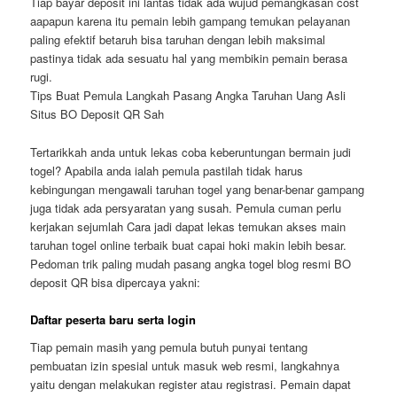
Tiap bayar deposit ini lantas tidak ada wujud pemangkasan cost
aapapun karena itu pemain lebih gampang temukan pelayanan
paling efektif betaruh bisa taruhan dengan lebih maksimal
pastinya tidak ada sesuatu hal yang membikin pemain berasa
rugi.
Tips Buat Pemula Langkah Pasang Angka Taruhan Uang Asli
Situs BO Deposit QR Sah
Tertarikkah anda untuk lekas coba keberuntungan bermain judi
togel? Apabila anda ialah pemula pastilah tidak harus
kebingungan mengawali taruhan togel yang benar-benar gampang
juga tidak ada persyaratan yang susah. Pemula cuman perlu
kerjakan sejumlah Cara jadi dapat lekas temukan akses main
taruhan togel online terbaik buat capai hoki makin lebih besar.
Pedoman trik paling mudah pasang angka togel blog resmi BO
deposit QR bisa dipercaya yakni:
Daftar peserta baru serta login
Tiap pemain masih yang pemula butuh punyai tentang
pembuatan izin spesial untuk masuk web resmi, langkahnya
yaitu dengan melakukan register atau registrasi. Pemain dapat