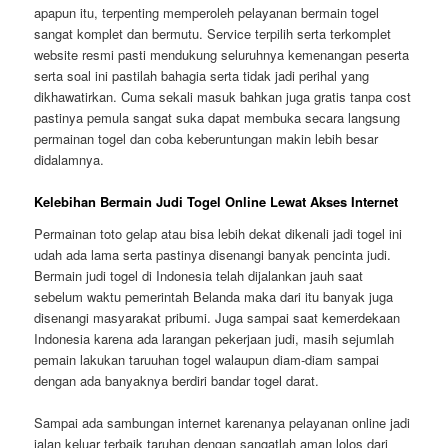
apapun itu, terpenting memperoleh pelayanan bermain togel
sangat komplet dan bermutu. Service terpilih serta terkomplet
website resmi pasti mendukung seluruhnya kemenangan peserta
serta soal ini pastilah bahagia serta tidak jadi perihal yang
dikhawatirkan. Cuma sekali masuk bahkan juga gratis tanpa cost
pastinya pemula sangat suka dapat membuka secara langsung
permainan togel dan coba keberuntungan makin lebih besar
didalamnya.
Kelebihan Bermain Judi Togel Online Lewat Akses Internet
Permainan toto gelap atau bisa lebih dekat dikenali jadi togel ini
udah ada lama serta pastinya disenangi banyak pencinta judi.
Bermain judi togel di Indonesia telah dijalankan jauh saat
sebelum waktu pemerintah Belanda maka dari itu banyak juga
disenangi masyarakat pribumi. Juga sampai saat kemerdekaan
Indonesia karena ada larangan pekerjaan judi, masih sejumlah
pemain lakukan taruuhan togel walaupun diam-diam sampai
dengan ada banyaknya berdiri bandar togel darat.
Sampai ada sambungan internet karenanya pelayanan online jadi
jalan keluar terbaik taruhan dengan sangatlah aman lolos dari