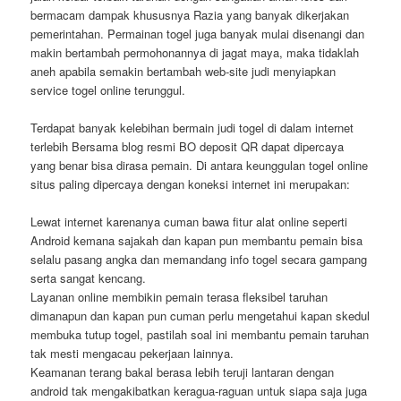
bermacam dampak khususnya Razia yang banyak dikerjakan
pemerintahan. Permainan togel juga banyak mulai disenangi dan
makin bertambah permohonannya di jagat maya, maka tidaklah
aneh apabila semakin bertambah web-site judi menyiapkan
service togel online terunggul.
Terdapat banyak kelebihan bermain judi togel di dalam internet
terlebih Bersama blog resmi BO deposit QR dapat dipercaya
yang benar bisa dirasa pemain. Di antara keunggulan togel online
situs paling dipercaya dengan koneksi internet ini merupakan:
Lewat internet karenanya cuman bawa fitur alat online seperti
Android kemana sajakah dan kapan pun membantu pemain bisa
selalu pasang angka dan memandang info togel secara gampang
serta sangat kencang.
Layanan online membikin pemain terasa fleksibel taruhan
dimanapun dan kapan pun cuman perlu mengetahui kapan skedul
membuka tutup togel, pastilah soal ini membantu pemain taruhan
tak mesti mengacau pekerjaan lainnya.
Keamanan terang bakal berasa lebih teruji lantaran dengan
android tak mengakibatkan keragua-raguan untuk siapa saja juga