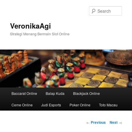
Skip
to
Sear
primary
content
VeronikaAgi
Strategi Menang Bermain Slot Online
Main
Baccarat Online
Balap Kuda
Blackjack Online
menu
Ceme Online
Judi Esports
Poker Online
Toto Macau
Post
←
Previous
Next
→
navigation