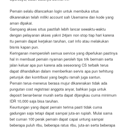
Pemain selalu dilancarkan login untuk membuka situs
dikarenakan telah miliki account sah Username dan kode yang
aman dipakai.
Gampang akses situs pastilah lebih lancar sewaktu-waktu
dengan pelayanan akses yakni 24jam non stop tiap hari karena
itu pemain dapat kerjakan taruhan, cari info atau melakukan
bisnis kapan pun.
Keringanan memperoleh semua service yang diperlukan pastinya
hal in membuat pemain nyaman peroleh tips trik bermain serta
jalan keluar apa pun karena ada seseorang CS terbaik terus
dapat dihandalkan dalam memberikan servis apa pun terhitung
petunjuk dan kontribusi yang begitu ramah juga santun.
Pemain terus-menerus berasa mujur dikarenakan tidak ada
pungutan cost registrasi anggota anyar, bahkan juga untuk
deposit benar-benar murah serta dapat dijangkau cuma minimum
IDR 10,000 saja bisa taruhan.
Keuntungan yang dapat pemain terima pasti tidak cuma
gadungan saja tetapi dapat sampai juta-an rupiah. Mulai sama
bet cuman 100 perak pemain dapat capai untung sampai
beberapa puluh ribu, beberapa ratus ribu, juta-an serta beberapa