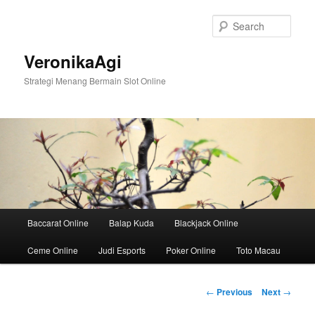
Skip
to
Sear
primary
content
VeronikaAgi
Strategi Menang Bermain Slot Online
Main
Baccarat Online
Balap Kuda
Blackjack Online
menu
Ceme Online
Judi Esports
Poker Online
Toto Macau
Post
←
Previous
Next
→
navigation