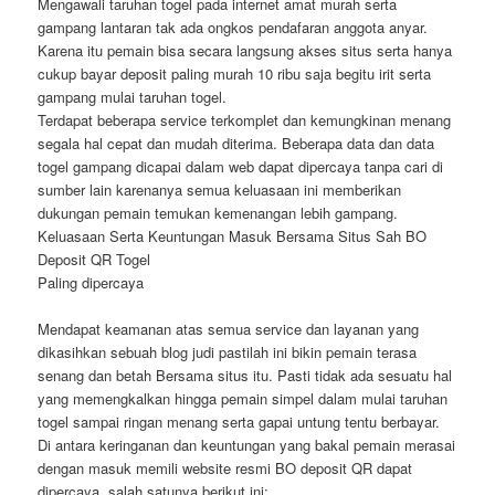
Mengawali taruhan togel pada internet amat murah serta
gampang lantaran tak ada ongkos pendafaran anggota anyar.
Karena itu pemain bisa secara langsung akses situs serta hanya
cukup bayar deposit paling murah 10 ribu saja begitu irit serta
gampang mulai taruhan togel.
Terdapat beberapa service terkomplet dan kemungkinan menang
segala hal cepat dan mudah diterima. Beberapa data dan data
togel gampang dicapai dalam web dapat dipercaya tanpa cari di
sumber lain karenanya semua keluasaan ini memberikan
dukungan pemain temukan kemenangan lebih gampang.
Keluasaan Serta Keuntungan Masuk Bersama Situs Sah BO
Deposit QR Togel
Paling dipercaya
Mendapat keamanan atas semua service dan layanan yang
dikasihkan sebuah blog judi pastilah ini bikin pemain terasa
senang dan betah Bersama situs itu. Pasti tidak ada sesuatu hal
yang memengkalkan hingga pemain simpel dalam mulai taruhan
togel sampai ringan menang serta gapai untung tentu berbayar.
Di antara keringanan dan keuntungan yang bakal pemain merasai
dengan masuk memili website resmi BO deposit QR dapat
dipercaya, salah satunya berikut ini: