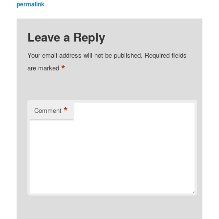
permalink
.
Leave a Reply
Your email address will not be published.
Required fields
*
are marked
*
Comment