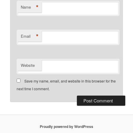
*
Name
*
Email
Website
Save my name, email, and website in this browser for the
next time I comment.
Proudly powered by WordPress