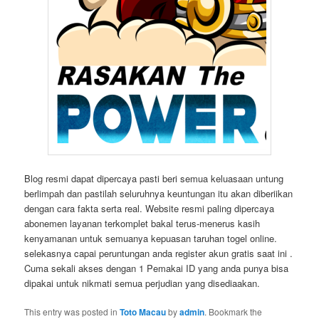
Blog resmi dapat dipercaya pasti beri semua keluasaan untung
berlimpah dan pastilah seluruhnya keuntungan itu akan diberiikan
dengan cara fakta serta real. Website resmi paling dipercaya
abonemen layanan terkomplet bakal terus-menerus kasih
kenyamanan untuk semuanya kepuasan taruhan togel online.
selekasnya capai peruntungan anda register akun gratis saat ini .
Cuma sekali akses dengan 1 Pemakai ID yang anda punya bisa
dipakai untuk nikmati semua perjudian yang disediaakan.
This entry was posted in
Toto Macau
by
admin
. Bookmark the