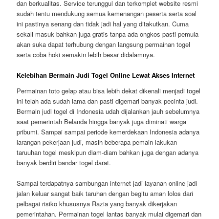
dan berkualitas. Service terunggul dan terkomplet website resmi
sudah tentu mendukung semua kemenangan peserta serta soal
ini pastinya senang dan tidak jadi hal yang ditakutkan. Cuma
sekali masuk bahkan juga gratis tanpa ada ongkos pasti pemula
akan suka dapat terhubung dengan langsung permainan togel
serta coba hoki semakin lebih besar didalamnya.
Kelebihan Bermain Judi Togel Online Lewat Akses Internet
Permainan toto gelap atau bisa lebih dekat dikenali menjadi togel
ini telah ada sudah lama dan pasti digemari banyak pecinta judi.
Bermain judi togel di Indonesia udah dijalankan jauh sebelumnya
saat pemerintah Belanda hingga banyak juga diminati warga
pribumi. Sampai sampai periode kemerdekaan Indonesia adanya
larangan pekerjaan judi, masih beberapa pemain lakukan
taruuhan togel meskipun diam-diam bahkan juga dengan adanya
banyak berdiri bandar togel darat.
Sampai terdapatnya sambungan internet jadi layanan online jadi
jalan keluar sangat baik taruhan dengan begitu aman lolos dari
pelbagai risiko khususnya Razia yang banyak dikerjakan
pemerintahan. Permainan togel lantas banyak mulai digemari dan