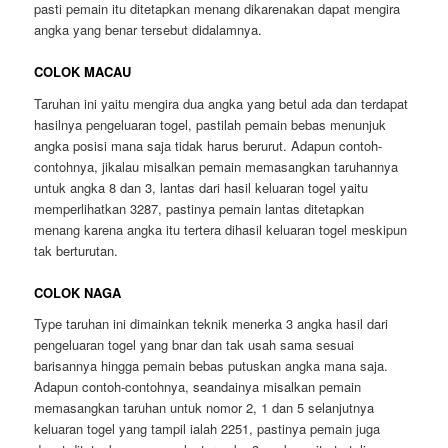
pasti pemain itu ditetapkan menang dikarenakan dapat mengira
angka yang benar tersebut didalamnya.
COLOK MACAU
Taruhan ini yaitu mengira dua angka yang betul ada dan terdapat
hasilnya pengeluaran togel, pastilah pemain bebas menunjuk
angka posisi mana saja tidak harus berurut. Adapun contoh-
contohnya, jikalau misalkan pemain memasangkan taruhannya
untuk angka 8 dan 3, lantas dari hasil keluaran togel yaitu
memperlihatkan 3287, pastinya pemain lantas ditetapkan
menang karena angka itu tertera dihasil keluaran togel meskipun
tak berturutan.
COLOK NAGA
Type taruhan ini dimainkan teknik menerka 3 angka hasil dari
pengeluaran togel yang bnar dan tak usah sama sesuai
barisannya hingga pemain bebas putuskan angka mana saja.
Adapun contoh-contohnya, seandainya misalkan pemain
memasangkan taruhan untuk nomor 2, 1 dan 5 selanjutnya
keluaran togel yang tampil ialah 2251, pastinya pemain juga