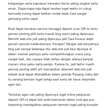
kelapangan serta kepuasan transaksi bisnis paling singkat serta
aman. Siapa-siapa saja dapat taruhan togel waktu ini cukup
bermodal kurang dapat berikan modal lewat Cara sangat
gampang serta cepat.
Buat dapat temukan service terunggul deposit scan QR ini tentu
pemain penting pilih serta masuk blog resmi paling dipercaya.
Memilih web-site judi paling dipercaya jadi Cara khusus wajib
pemain pemula melakukannya. Kenapa? Dengan ada banyaknya
blog judi sampai beberapa ribu web-site judi bisa dijumpai di
dalam internet pastinya perlu memperhitungkan mana yang
sangat baik, dan supaya tidak tertipu dengan adanya banyak
macam situs palsu serta penipu. Karena itu, jadi bettor masih
pemula penting lebih arif memastikan alternatif web-site judi
terbaik buat dapat dihandalkan dalam periode Panjang maka dari
itu senang bermain togel setiap saat serta tak harus berpindah
agen lain.
Tentukan agen sah paling dipercaya togel online pelayanan
deposit QR ini dapat beri anda keamanan dalam soal apa pun,
terpenting mendapatkan pelayanan bermain togel paling komplet