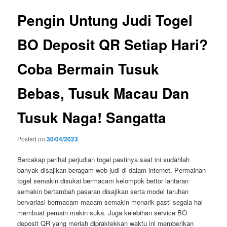
Pengin Untung Judi Togel
BO Deposit QR Setiap Hari?
Coba Bermain Tusuk
Bebas, Tusuk Macau Dan
Tusuk Naga! Sangatta
Posted on
30/04/2023
Bercakap perihal perjudian togel pastinya saat ini sudahlah
banyak disajikan beragam web judi di dalam internet. Permainan
togel semakin disukai bermacam kelompok bettor lantaran
semakin bertambah pasaran disajikan serta model taruhan
bervariasi bermacam-macam semakin menarik pasti segala hal
membuat pemain makin suka. Juga kelebihan service BO
deposit QR yang meriah dipraktekkan waktu ini memberikan