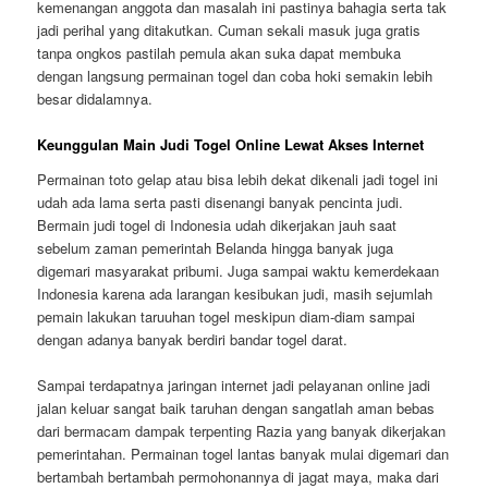
kemenangan anggota dan masalah ini pastinya bahagia serta tak
jadi perihal yang ditakutkan. Cuman sekali masuk juga gratis
tanpa ongkos pastilah pemula akan suka dapat membuka
dengan langsung permainan togel dan coba hoki semakin lebih
besar didalamnya.
Keunggulan Main Judi Togel Online Lewat Akses Internet
Permainan toto gelap atau bisa lebih dekat dikenali jadi togel ini
udah ada lama serta pasti disenangi banyak pencinta judi.
Bermain judi togel di Indonesia udah dikerjakan jauh saat
sebelum zaman pemerintah Belanda hingga banyak juga
digemari masyarakat pribumi. Juga sampai waktu kemerdekaan
Indonesia karena ada larangan kesibukan judi, masih sejumlah
pemain lakukan taruuhan togel meskipun diam-diam sampai
dengan adanya banyak berdiri bandar togel darat.
Sampai terdapatnya jaringan internet jadi pelayanan online jadi
jalan keluar sangat baik taruhan dengan sangatlah aman bebas
dari bermacam dampak terpenting Razia yang banyak dikerjakan
pemerintahan. Permainan togel lantas banyak mulai digemari dan
bertambah bertambah permohonannya di jagat maya, maka dari