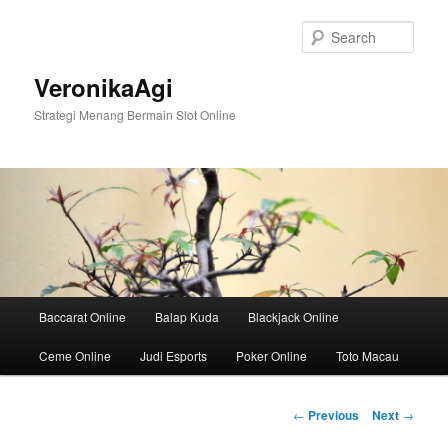
Skip
to
Sear
primary
content
VeronikaAgi
Strategi Menang Bermain Slot Online
Main
Baccarat Online
Balap Kuda
Blackjack Online
menu
Ceme Online
Judi Esports
Poker Online
Toto Macau
Post
←
Previous
Next
→
navigation