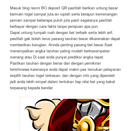
Masuk blog resmi BO deposit QR pastilah berikan untung besar
bermain togel sampai juta-an rupiah serta berapun kemenangan
pemain sampai beberapa puluh juta pasti segalanya pastilah
berbayar dengan cara fakta tanpa penipuan apa pun.
Gapai untung tumpah ruah dengan bet terbaik serta lebih arif,
pastilah gak boleh terus pasang taruhan besar dikarenakan dapat
memberikan kerugian. Annda penting pasang bet besar Saat
menempatkan angka taruhan paling mudah berkesempatan
menang atau Di saat anda punyai prediiksi angka tepat.
Pastikan taruhan dengan benar dan dengan pemikiran
teristimewa karenanya anda dapat makin pas temukan pelayanan
terpilih taruhan togel terkesan, dan dengan info yang diperoleh
jadi anda lebih simpel dalam tentukan tiap nilai bet yang bakal
terpasang kepada bandar.