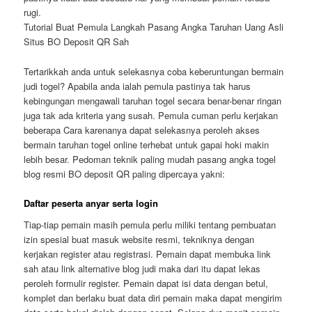
rugi.
Tutorial Buat Pemula Langkah Pasang Angka Taruhan Uang Asli
Situs BO Deposit QR Sah
Tertarikkah anda untuk selekasnya coba keberuntungan bermain
judi togel? Apabila anda ialah pemula pastinya tak harus
kebingungan mengawali taruhan togel secara benar-benar ringan
juga tak ada kriteria yang susah. Pemula cuman perlu kerjakan
beberapa Cara karenanya dapat selekasnya peroleh akses
bermain taruhan togel online terhebat untuk gapai hoki makin
lebih besar. Pedoman teknik paling mudah pasang angka togel
blog resmi BO deposit QR paling dipercaya yakni:
Daftar peserta anyar serta login
Tiap-tiap pemain masih pemula perlu miliki tentang pembuatan
izin spesial buat masuk website resmi, tekniknya dengan
kerjakan register atau registrasi. Pemain dapat membuka link
sah atau link alternative blog judi maka dari itu dapat lekas
peroleh formulir register. Pemain dapat isi data dengan betul,
komplet dan berlaku buat data diri pemain maka dapat mengirim