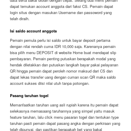
data serta bakal diolah dengan cepat. Selang dua menit pemain
dapat temukan account anggota dari faksi CS. Pemain dapat
login situs dengan masukan Username dan passoword yang
telah diraih.
Isi saldo account anggota
Pemain pemula perlu isi saldo untuk bayar deposit pertama
dengan nilai rendah cuma IDR 10,000 saja. Karenanya pemain
bisa pilih menu DEPOSIT di website Home buat mendapat slip
pembayaran. Pemain penting putuskan berapakah modal yang
hendak diletakkan dan putuskan langkah bayar pakai pelayanan
QR hingga pemain dapat peroleh nomor maksud dari CS dan
dapat lekas transfer uang dengan cuman scan QR maka saldo
account sukses diisi nilai utuh tanpa potongan.
Pasang taruhan togel
Memanfaatkan taruhan uang asli rupiah karena itu pemain dapat
selekasnya memasaang taruhannya yang simpel yaitu masuk
feature taruhan, lalu click menu pasaran togel dan tentukan type
taruhan pasti pemain dapat pasang angka dengan perkiraan yang
telah dipunyai, dan pastikan berapakah bet yang bakal