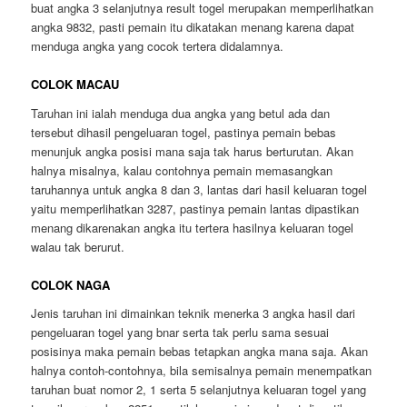
buat angka 3 selanjutnya result togel merupakan memperlihatkan
angka 9832, pasti pemain itu dikatakan menang karena dapat
menduga angka yang cocok tertera didalamnya.
COLOK MACAU
Taruhan ini ialah menduga dua angka yang betul ada dan
tersebut dihasil pengeluaran togel, pastinya pemain bebas
menunjuk angka posisi mana saja tak harus berturutan. Akan
halnya misalnya, kalau contohnya pemain memasangkan
taruhannya untuk angka 8 dan 3, lantas dari hasil keluaran togel
yaitu memperlihatkan 3287, pastinya pemain lantas dipastikan
menang dikarenakan angka itu tertera hasilnya keluaran togel
walau tak berurut.
COLOK NAGA
Jenis taruhan ini dimainkan teknik menerka 3 angka hasil dari
pengeluaran togel yang bnar serta tak perlu sama sesuai
posisinya maka pemain bebas tetapkan angka mana saja. Akan
halnya contoh-contohnya, bila semisalnya pemain menempatkan
taruhan buat nomor 2, 1 serta 5 selanjutnya keluaran togel yang