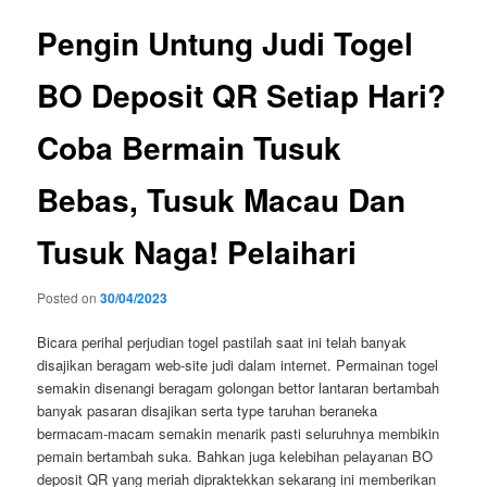
Pengin Untung Judi Togel
BO Deposit QR Setiap Hari?
Coba Bermain Tusuk
Bebas, Tusuk Macau Dan
Tusuk Naga! Pelaihari
Posted on
30/04/2023
Bicara perihal perjudian togel pastilah saat ini telah banyak
disajikan beragam web-site judi dalam internet. Permainan togel
semakin disenangi beragam golongan bettor lantaran bertambah
banyak pasaran disajikan serta type taruhan beraneka
bermacam-macam semakin menarik pasti seluruhnya membikin
pemain bertambah suka. Bahkan juga kelebihan pelayanan BO
deposit QR yang meriah dipraktekkan sekarang ini memberikan