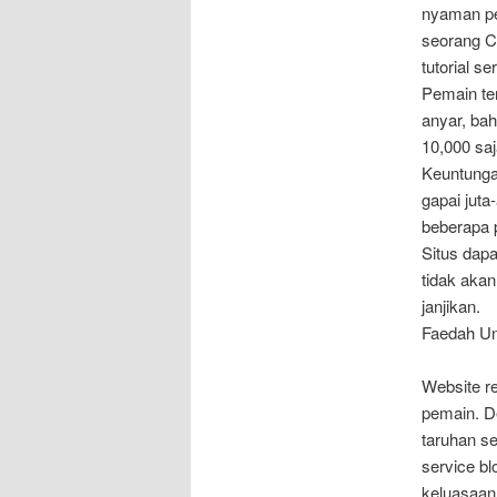
nyaman pe
seorang C
tutorial s
Pemain te
anyar, ba
10,000 saj
Keuntunga
gapai jut
beberapa p
Situs dapa
tidak akan
janjikan.
Faedah Un
Website re
pemain. De
taruhan s
service bl
keluasaan