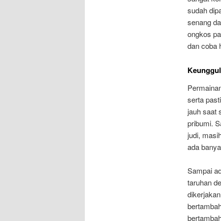
sudah dip
senang dan
ongkos pa
dan coba 
Keunggula
Permainan 
serta past
jauh saat
pribumi. 
judi, mas
ada banyak
Sampai ada
taruhan d
dikerjakan
bertambah
bertambah 