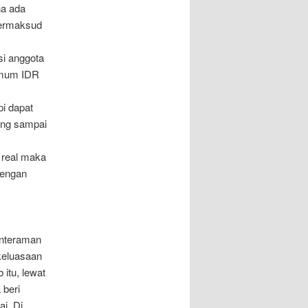
na ada
termaksud
si anggota
nimum IDR
i dapat
ung sampai
 real maka
dengan
enteraman
keluasaan
itu, lewat
 beri
i. Di