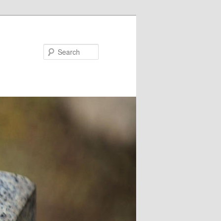
Search