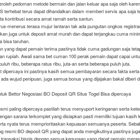
roleh pedoman metode bermain dan jalan keluar apa saja oleh kare
S terhebat terus dapat dihandalkan dalam memberi servis apa saja 
erta kontribusi secara amat ramah serta santun.
rus-menerus terasa mujur lantaran tak ada pungutan ongkos registra
hkan juga untuk deposit amat murah dan dapat terjangkau cuma mi
a bisa taruhan.
n yang dapat pemain terima pastinya tidak cuma gadungan saja tetap
a-an rupiah. Awali sama bet cuman 100 perak pemain dapat capai unt
uluh ribu, beberapa ratus ribu, juta-an serta beberapa puluh juta.
t dipercaya ini pastinya kasih semua pembayaran secara fakta serta
 ada wujud penipuan, juga semua bonus yang dijajakan bakal diberi 
tuk Bettor Negosiasi BO Deposit QR Situs Togel Bisa dipercaya
smi paling dipercaya pastilah terus menyuport keringanan serta ket
ngan sarana terkomplet yang disiapkan pasti memiliki tujuan kasih 
erta nyata terus memprioritaskan kepuasan semuanya peserta. Sebab 
og resmi BO deposit QR yang dapat anda mengikutinya pastinya juga
 transaksi bisnis dengan semua kegunaan yang dapat pemain merasa