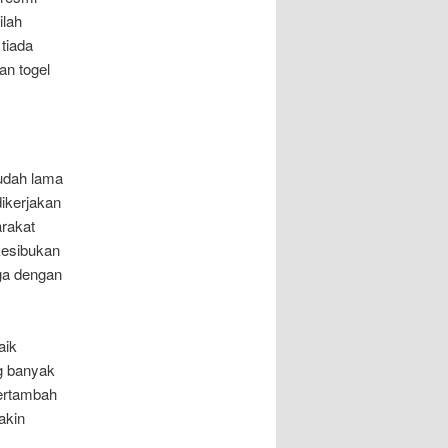
ilah
tiada
an togel
sudah lama
dikerjakan
arakat
kesibukan
ga dengan
aik
g banyak
bertambah
akin