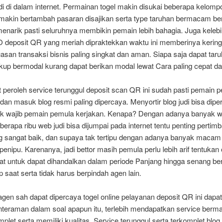
di di dalam internet. Permainan togel makin disukai beberapa kelompo
makin bertambah pasaran disajikan serta type taruhan bermacam b
enarik pasti seluruhnya membikin pemain lebih bahagia. Juga keleb
O deposit QR yang meriah dipraktekkan waktu ini memberinya kerin
asan transaksi bisnis paling singkat dan aman. Siapa saja dapat taru
ukup bermodal kurang dapat berikan modal lewat Cara paling cepat d
 peroleh service terunggul deposit scan QR ini sudah pasti pemain p
an masuk blog resmi paling dipercaya. Menyortir blog judi bisa diper
k wajib pemain pemula kerjakan. Kenapa? Dengan adanya banyak we
erapa ribu web judi bisa dijumpai pada internet tentu penting perti
 sangat baik, dan supaya tak tertipu dengan adanya banyak macam 
penipu. Karenanya, jadi bettor masih pemula perlu lebih arif tentukan
bat untuk dapat dihandalkan dalam periode Panjang hingga senang be
ap saat serta tidak harus berpindah agen lain.
gen sah dapat dipercaya togel online pelayanan deposit QR ini dapat
teraman dalam soal apapun itu, terlebih mendapatkan service berma
plet serta memiliki kualitas. Service terunggul serta terkomplet blog