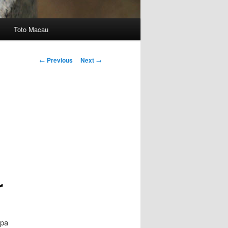
Toto Macau
Post
←
Previous
Next
→
navigation
r
apa