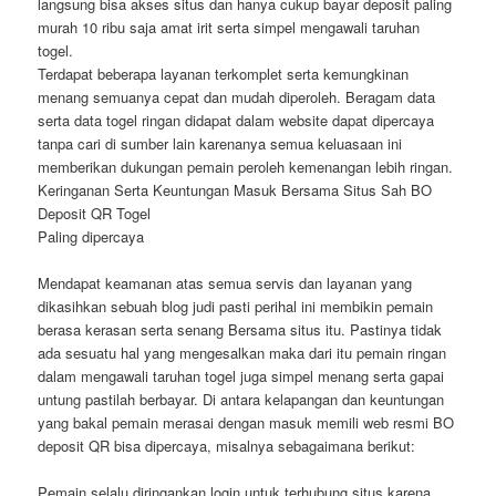
langsung bisa akses situs dan hanya cukup bayar deposit paling
murah 10 ribu saja amat irit serta simpel mengawali taruhan
togel.
Terdapat beberapa layanan terkomplet serta kemungkinan
menang semuanya cepat dan mudah diperoleh. Beragam data
serta data togel ringan didapat dalam website dapat dipercaya
tanpa cari di sumber lain karenanya semua keluasaan ini
memberikan dukungan pemain peroleh kemenangan lebih ringan.
Keringanan Serta Keuntungan Masuk Bersama Situs Sah BO
Deposit QR Togel
Paling dipercaya
Mendapat keamanan atas semua servis dan layanan yang
dikasihkan sebuah blog judi pasti perihal ini membikin pemain
berasa kerasan serta senang Bersama situs itu. Pastinya tidak
ada sesuatu hal yang mengesalkan maka dari itu pemain ringan
dalam mengawali taruhan togel juga simpel menang serta gapai
untung pastilah berbayar. Di antara kelapangan dan keuntungan
yang bakal pemain merasai dengan masuk memili web resmi BO
deposit QR bisa dipercaya, misalnya sebagaimana berikut:
Pemain selalu diringankan login untuk terhubung situs karena