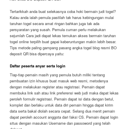
Tertarikkah anda buat selekasnya coba hoki bermain judi togel?
Kalau anda ialah pemula pastilah tak harus kebingungan mulai
taruhan togel secara amat ringan bahkan juga tak ada
persyaratan yang susah. Pemula cuman perlu melakukan
sejumlah Cara jadi dapat lekas temukan akses bermain taruhan
togel online terpilih buat gapai keberuntungan makin lebih besar.
Tips metode paling gampang pasang angka togel blog resmi BO
deposit QR bisa dipercaya yaitu:
Daftar peserta anyar serta login
Tiap-tiap pemain masih yang pemula butuh miliki tentang
pembuatan izin khusus buat masuk web resmi, metodenya
dengan melakukan register atau registrasi. Pemain dapat
membuka link sah atau link preferensi web judi maka dapat lekas
peroleh formulir registrasi. Pemain dapat isi data dengan betul,
komplet dan berlaku untuk data diri pemain hingga dapat kirim
data serta bakal diolah secara cepat. Selang dua menit pemain
dapat peroleh account anggota dari faksi CS. Pemain dapat login
situs dengan masukan Username dan passoword yang telah