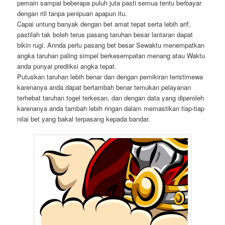
pemain sampai beberapa puluh juta pasti semua tentu berbayar
dengan riil tanpa penipuan apapun itu.
Capai untung banyak dengan bet amat tepat serta lebih arif,
pastilah tak boleh terus pasang taruhan besar lantaran dapat
bikin rugi. Annda perlu pasang bet besar Sewaktu menempatkan
angka taruhan paling simpel berkesempatan menang atau Waktu
anda punyai prediiksi angka tepat.
Putuskan taruhan lebih benar dan dengan pemikiran teristimewa
karenanya anda dapat bertambah benar temukan pelayanan
terhebat taruhan togel terkesan, dan dengan data yang diperoleh
karenanya anda tambah lebih ringan dalam memastikan tiap-tiap
nilai bet yang bakal terpasang kepada bandar.