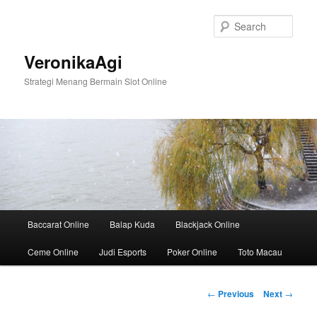
Skip
to
Sear
primary
content
VeronikaAgi
Strategi Menang Bermain Slot Online
Main
Baccarat Online
Balap Kuda
Blackjack Online
menu
Ceme Online
Judi Esports
Poker Online
Toto Macau
Post
←
Previous
Next
→
navigation