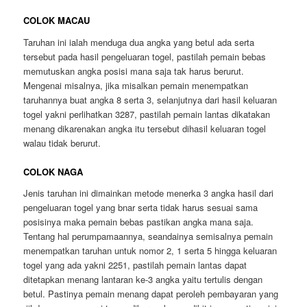
COLOK MACAU
Taruhan ini ialah menduga dua angka yang betul ada serta
tersebut pada hasil pengeluaran togel, pastilah pemain bebas
memutuskan angka posisi mana saja tak harus berurut.
Mengenai misalnya, jika misalkan pemain menempatkan
taruhannya buat angka 8 serta 3, selanjutnya dari hasil keluaran
togel yakni perlihatkan 3287, pastilah pemain lantas dikatakan
menang dikarenakan angka itu tersebut dihasil keluaran togel
walau tidak berurut.
COLOK NAGA
Jenis taruhan ini dimainkan metode menerka 3 angka hasil dari
pengeluaran togel yang bnar serta tidak harus sesuai sama
posisinya maka pemain bebas pastikan angka mana saja.
Tentang hal perumpamaannya, seandainya semisalnya pemain
menempatkan taruhan untuk nomor 2, 1 serta 5 hingga keluaran
togel yang ada yakni 2251, pastilah pemain lantas dapat
ditetapkan menang lantaran ke-3 angka yaitu tertulis dengan
betul. Pastinya pemain menang dapat peroleh pembayaran yang