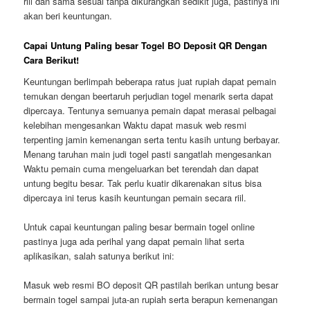
riil dan sama sesuai tanpa dikurangkan sedikit juga, pastinya ini
akan beri keuntungan.
Capai Untung Paling besar Togel BO Deposit QR Dengan
Cara Berikut!
Keuntungan berlimpah beberapa ratus juat rupiah dapat pemain
temukan dengan beertaruh perjudian togel menarik serta dapat
dipercaya. Tentunya semuanya pemain dapat merasai pelbagai
kelebihan mengesankan Waktu dapat masuk web resmi
terpenting jamin kemenangan serta tentu kasih untung berbayar.
Menang taruhan main judi togel pasti sangatlah mengesankan
Waktu pemain cuma mengeluarkan bet terendah dan dapat
untung begitu besar. Tak perlu kuatir dikarenakan situs bisa
dipercaya ini terus kasih keuntungan pemain secara riil.
Untuk capai keuntungan paling besar bermain togel online
pastinya juga ada perihal yang dapat pemain lihat serta
aplikasikan, salah satunya berikut ini:
Masuk web resmi BO deposit QR pastilah berikan untung besar
bermain togel sampai juta-an rupiah serta berapun kemenangan