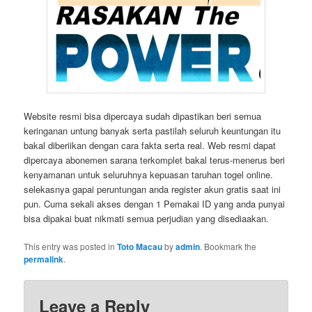
Website resmi bisa dipercaya sudah dipastikan beri semua
keringanan untung banyak serta pastilah seluruh keuntungan itu
bakal diberiikan dengan cara fakta serta real. Web resmi dapat
dipercaya abonemen sarana terkomplet bakal terus-menerus beri
kenyamanan untuk seluruhnya kepuasan taruhan togel online.
selekasnya gapai peruntungan anda register akun gratis saat ini
pun. Cuma sekali akses dengan 1 Pemakai ID yang anda punyai
bisa dipakai buat nikmati semua perjudian yang disediaakan.
This entry was posted in
Toto Macau
by
admin
. Bookmark the
permalink
.
Leave a Reply