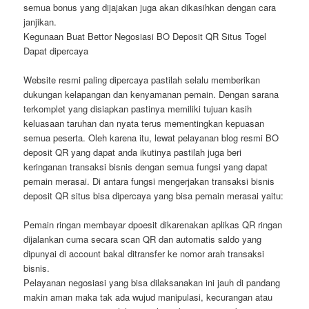
semua bonus yang dijajakan juga akan dikasihkan dengan cara
janjikan.
Kegunaan Buat Bettor Negosiasi BO Deposit QR Situs Togel
Dapat dipercaya
Website resmi paling dipercaya pastilah selalu memberikan
dukungan kelapangan dan kenyamanan pemain. Dengan sarana
terkomplet yang disiapkan pastinya memiliki tujuan kasih
keluasaan taruhan dan nyata terus mementingkan kepuasan
semua peserta. Oleh karena itu, lewat pelayanan blog resmi BO
deposit QR yang dapat anda ikutinya pastilah juga beri
keringanan transaksi bisnis dengan semua fungsi yang dapat
pemain merasai. Di antara fungsi mengerjakan transaksi bisnis
deposit QR situs bisa dipercaya yang bisa pemain merasai yaitu:
Pemain ringan membayar dpoesit dikarenakan aplikas QR ringan
dijalankan cuma secara scan QR dan automatis saldo yang
dipunyai di account bakal ditransfer ke nomor arah transaksi
bisnis.
Pelayanan negosiasi yang bisa dilaksanakan ini jauh di pandang
makin aman maka tak ada wujud manipulasi, kecurangan atau