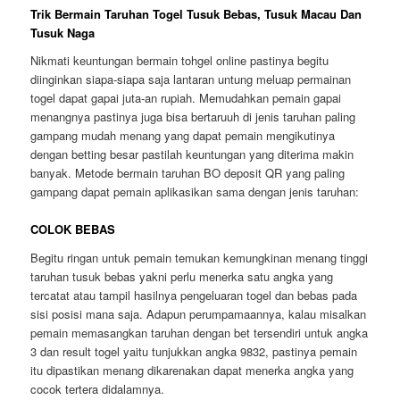
Trik Bermain Taruhan Togel Tusuk Bebas, Tusuk Macau Dan
Tusuk Naga
Nikmati keuntungan bermain tohgel online pastinya begitu
diinginkan siapa-siapa saja lantaran untung meluap permainan
togel dapat gapai juta-an rupiah. Memudahkan pemain gapai
menangnya pastinya juga bisa bertaruuh di jenis taruhan paling
gampang mudah menang yang dapat pemain mengikutinya
dengan betting besar pastilah keuntungan yang diterima makin
banyak. Metode bermain taruhan BO deposit QR yang paling
gampang dapat pemain aplikasikan sama dengan jenis taruhan:
COLOK BEBAS
Begitu ringan untuk pemain temukan kemungkinan menang tinggi
taruhan tusuk bebas yakni perlu menerka satu angka yang
tercatat atau tampil hasilnya pengeluaran togel dan bebas pada
sisi posisi mana saja. Adapun perumpamaannya, kalau misalkan
pemain memasangkan taruhan dengan bet tersendiri untuk angka
3 dan result togel yaitu tunjukkan angka 9832, pastinya pemain
itu dipastikan menang dikarenakan dapat menerka angka yang
cocok tertera didalamnya.