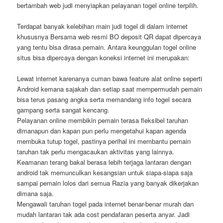
bertambah web judi menyiapkan pelayanan togel online terpilih.
Terdapat banyak kelebihan main judi togel di dalam internet
khususnya Bersama web resmi BO deposit QR dapat dipercaya
yang tentu bisa dirasa pemain. Antara keunggulan togel online
situs bisa dipercaya dengan koneksi internet ini merupakan:
Lewat internet karenanya cuman bawa feature alat online seperti
Android kemana sajakah dan setiap saat mempermudah pemain
bisa terus pasang angka serta memandang info togel secara
gampang serta sangat kencang.
Pelayanan online membikin pemain terasa fleksibel taruhan
dimanapun dan kapan pun perlu mengetahui kapan agenda
membuka tutup togel, pastinya perihal ini membantu pemain
taruhan tak perlu mengacaukan aktivitas yang lainnya.
Keamanan terang bakal berasa lebih terjaga lantaran dengan
android tak memunculkan kesangsian untuk siapa-siapa saja
sampai pemain lolos dari semua Razia yang banyak dikerjakan
dimana saja.
Mengawali taruhan togel pada internet benar-benar murah dan
mudah lantaran tak ada cost pendafaran peserta anyar. Jadi