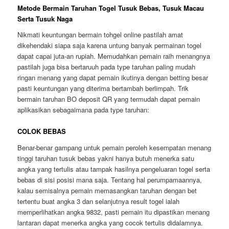
Metode Bermain Taruhan Togel Tusuk Bebas, Tusuk Macau
Serta Tusuk Naga
Nikmati keuntungan bermain tohgel online pastilah amat
dikehendaki siapa saja karena untung banyak permainan togel
dapat capai juta-an rupiah. Memudahkan pemain raih menangnya
pastilah juga bisa bertaruuh pada type taruhan paling mudah
ringan menang yang dapat pemain ikutinya dengan betting besar
pasti keuntungan yang diterima bertambah berlimpah. Trik
bermain taruhan BO deposit QR yang termudah dapat pemain
aplikasikan sebagaimana pada type taruhan:
COLOK BEBAS
Benar-benar gampang untuk pemain peroleh kesempatan menang
tinggi taruhan tusuk bebas yakni hanya butuh menerka satu
angka yang tertulis atau tampak hasilnya pengeluaran togel serta
bebas di sisi posisi mana saja. Tentang hal perumpamaannya,
kalau semisalnya pemain memasangkan taruhan dengan bet
tertentu buat angka 3 dan selanjutnya result togel ialah
memperlihatkan angka 9832, pasti pemain itu dipastikan menang
lantaran dapat menerka angka yang cocok tertulis didalamnya.