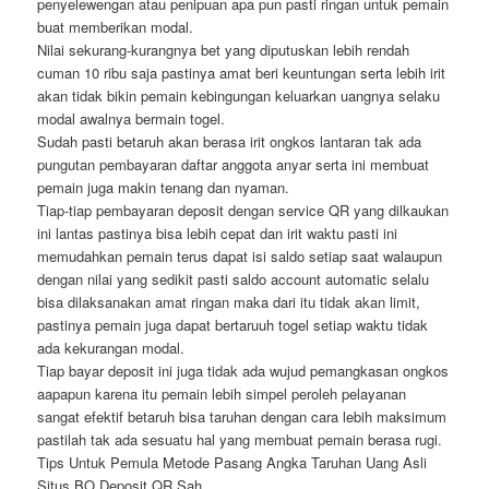
penyelewengan atau penipuan apa pun pasti ringan untuk pemain
buat memberikan modal.
Nilai sekurang-kurangnya bet yang diputuskan lebih rendah
cuman 10 ribu saja pastinya amat beri keuntungan serta lebih irit
akan tidak bikin pemain kebingungan keluarkan uangnya selaku
modal awalnya bermain togel.
Sudah pasti betaruh akan berasa irit ongkos lantaran tak ada
pungutan pembayaran daftar anggota anyar serta ini membuat
pemain juga makin tenang dan nyaman.
Tiap-tiap pembayaran deposit dengan service QR yang dilkaukan
ini lantas pastinya bisa lebih cepat dan irit waktu pasti ini
memudahkan pemain terus dapat isi saldo setiap saat walaupun
dengan nilai yang sedikit pasti saldo account automatic selalu
bisa dilaksanakan amat ringan maka dari itu tidak akan limit,
pastinya pemain juga dapat bertaruuh togel setiap waktu tidak
ada kekurangan modal.
Tiap bayar deposit ini juga tidak ada wujud pemangkasan ongkos
aapapun karena itu pemain lebih simpel peroleh pelayanan
sangat efektif betaruh bisa taruhan dengan cara lebih maksimum
pastilah tak ada sesuatu hal yang membuat pemain berasa rugi.
Tips Untuk Pemula Metode Pasang Angka Taruhan Uang Asli
Situs BO Deposit QR Sah