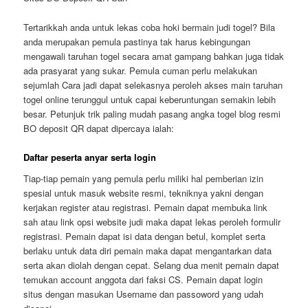
Tertarikkah anda untuk lekas coba hoki bermain judi togel? Bila
anda merupakan pemula pastinya tak harus kebingungan
mengawali taruhan togel secara amat gampang bahkan juga tidak
ada prasyarat yang sukar. Pemula cuman perlu melakukan
sejumlah Cara jadi dapat selekasnya peroleh akses main taruhan
togel online terunggul untuk capai keberuntungan semakin lebih
besar. Petunjuk trik paling mudah pasang angka togel blog resmi
BO deposit QR dapat dipercaya ialah:
Daftar peserta anyar serta login
Tiap-tiap pemain yang pemula perlu miliki hal pemberian izin
spesial untuk masuk website resmi, tekniknya yakni dengan
kerjakan register atau registrasi. Pemain dapat membuka link
sah atau link opsi website judi maka dapat lekas peroleh formulir
registrasi. Pemain dapat isi data dengan betul, komplet serta
berlaku untuk data diri pemain maka dapat mengantarkan data
serta akan diolah dengan cepat. Selang dua menit pemain dapat
temukan account anggota dari faksi CS. Pemain dapat login
situs dengan masukan Username dan passoword yang udah