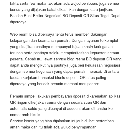
fakta serta real maka tak akan ada wujud penipuan, juga semua
bonus yang dijajakan bakal dikasihkan dengan cara janjikan.
Faedah Buat Bettor Negosiasi BO Deposit QR Situs Togel Dapat
dipercaya
Web resmi bisa dipercaya tentu terus memberi dukungan
kelapangan dan keamanan pemain. Dengan layanan terkomplet
yang disajikan pastinya mempunyai tujuan kasih keringanan
taruhan serta pastinya selalu memprioritaskan kepuasan semua
peserta. Sebab itu, lewat service blog resmi BO deposit QR yang
dapat anda mengikutinya pastinya juga beri keluasaan negosiasi
dengan semua kegunaan yang dapat pemain merasai. Di antara
faedah kerjakan transaksi bisnis deposit QR situs paling
dipercaya yang hendak pemain merasai merupakan:
Pemain simpel lakukan pembayaran dpoesit dikarenakan aplikas
QR ringan dikerjakan cuma dengan secara scan QR dan
automatis saldo yang dipunyai di account akan ditransfer ke
nomor arah bisnis.
Service bisnis yang bisa dijalankan ini jauh dilihat bertambah
aman maka dari itu tidak ada wujud penyimpangan,