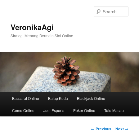
Skip
to
Sear
primary
content
VeronikaAgi
Strategi Menang Bermain Slot Online
Main
Baccarat Online
Balap Kuda
Blackjack Online
menu
Ceme Online
Judi Esports
Poker Online
Toto Macau
Post
←
Previous
Next
→
navigation