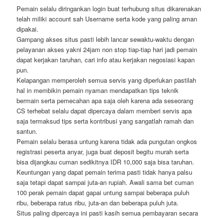
Pemain selalu diringankan login buat terhubung situs dikarenakan
telah miliki account sah Username serta kode yang paling aman
dipakai.
Gampang akses situs pasti lebih lancar sewaktu-waktu dengan
pelayanan akses yakni 24jam non stop tiap-tiap hari jadi pemain
dapat kerjakan taruhan, cari info atau kerjakan negosiasi kapan
pun.
Kelapangan memperoleh semua servis yang diperlukan pastilah
hal in membikin pemain nyaman mendapatkan tips teknik
bermain serta pemecahan apa saja oleh karena ada seseorang
CS terhebat selalu dapat dipercaya dalam memberi servis apa
saja termaksud tips serta kontribusi yang sangatlah ramah dan
santun.
Pemain selalu berasa untung karena tidak ada pungutan ongkos
registrasi peserta anyar, juga buat deposit begitu murah serta
bisa dijangkau cuman sedikitnya IDR 10,000 saja bisa taruhan.
Keuntungan yang dapat pemain terima pasti tidak hanya palsu
saja tetapi dapat sampai juta-an rupiah. Awali sama bet cuman
100 perak pemain dapat gapai untung sampai beberapa puluh
ribu, beberapa ratus ribu, juta-an dan beberapa puluh juta.
Situs paling dipercaya ini pasti kasih semua pembayaran secara