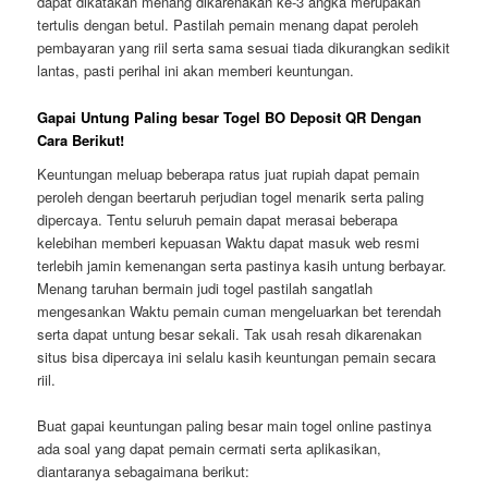
dapat dikatakan menang dikarenakan ke-3 angka merupakan
tertulis dengan betul. Pastilah pemain menang dapat peroleh
pembayaran yang riil serta sama sesuai tiada dikurangkan sedikit
lantas, pasti perihal ini akan memberi keuntungan.
Gapai Untung Paling besar Togel BO Deposit QR Dengan
Cara Berikut!
Keuntungan meluap beberapa ratus juat rupiah dapat pemain
peroleh dengan beertaruh perjudian togel menarik serta paling
dipercaya. Tentu seluruh pemain dapat merasai beberapa
kelebihan memberi kepuasan Waktu dapat masuk web resmi
terlebih jamin kemenangan serta pastinya kasih untung berbayar.
Menang taruhan bermain judi togel pastilah sangatlah
mengesankan Waktu pemain cuman mengeluarkan bet terendah
serta dapat untung besar sekali. Tak usah resah dikarenakan
situs bisa dipercaya ini selalu kasih keuntungan pemain secara
riil.
Buat gapai keuntungan paling besar main togel online pastinya
ada soal yang dapat pemain cermati serta aplikasikan,
diantaranya sebagaimana berikut: