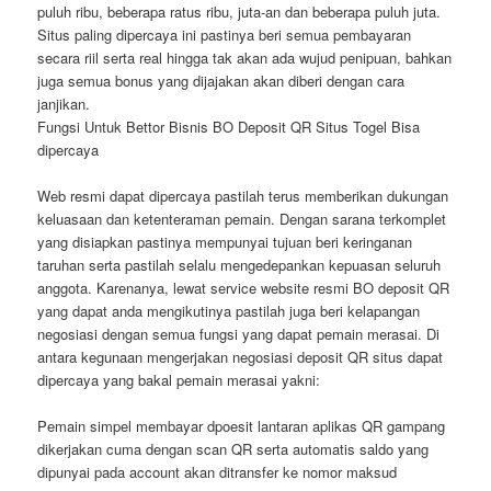
puluh ribu, beberapa ratus ribu, juta-an dan beberapa puluh juta.
Situs paling dipercaya ini pastinya beri semua pembayaran
secara riil serta real hingga tak akan ada wujud penipuan, bahkan
juga semua bonus yang dijajakan akan diberi dengan cara
janjikan.
Fungsi Untuk Bettor Bisnis BO Deposit QR Situs Togel Bisa
dipercaya
Web resmi dapat dipercaya pastilah terus memberikan dukungan
keluasaan dan ketenteraman pemain. Dengan sarana terkomplet
yang disiapkan pastinya mempunyai tujuan beri keringanan
taruhan serta pastilah selalu mengedepankan kepuasan seluruh
anggota. Karenanya, lewat service website resmi BO deposit QR
yang dapat anda mengikutinya pastilah juga beri kelapangan
negosiasi dengan semua fungsi yang dapat pemain merasai. Di
antara kegunaan mengerjakan negosiasi deposit QR situs dapat
dipercaya yang bakal pemain merasai yakni:
Pemain simpel membayar dpoesit lantaran aplikas QR gampang
dikerjakan cuma dengan scan QR serta automatis saldo yang
dipunyai pada account akan ditransfer ke nomor maksud