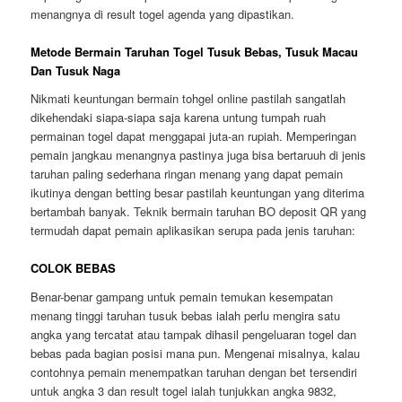
menangnya di result togel agenda yang dipastikan.
Metode Bermain Taruhan Togel Tusuk Bebas, Tusuk Macau
Dan Tusuk Naga
Nikmati keuntungan bermain tohgel online pastilah sangatlah
dikehendaki siapa-siapa saja karena untung tumpah ruah
permainan togel dapat menggapai juta-an rupiah. Memperingan
pemain jangkau menangnya pastinya juga bisa bertaruuh di jenis
taruhan paling sederhana ringan menang yang dapat pemain
ikutinya dengan betting besar pastilah keuntungan yang diterima
bertambah banyak. Teknik bermain taruhan BO deposit QR yang
termudah dapat pemain aplikasikan serupa pada jenis taruhan:
COLOK BEBAS
Benar-benar gampang untuk pemain temukan kesempatan
menang tinggi taruhan tusuk bebas ialah perlu mengira satu
angka yang tercatat atau tampak dihasil pengeluaran togel dan
bebas pada bagian posisi mana pun. Mengenai misalnya, kalau
contohnya pemain menempatkan taruhan dengan bet tersendiri
untuk angka 3 dan result togel ialah tunjukkan angka 9832,