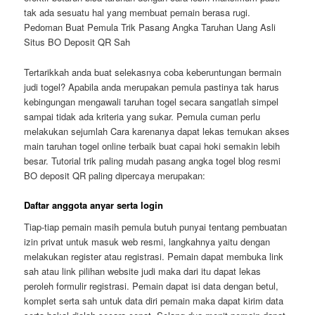
tak ada sesuatu hal yang membuat pemain berasa rugi.
Pedoman Buat Pemula Trik Pasang Angka Taruhan Uang Asli
Situs BO Deposit QR Sah
Tertarikkah anda buat selekasnya coba keberuntungan bermain
judi togel? Apabila anda merupakan pemula pastinya tak harus
kebingungan mengawali taruhan togel secara sangatlah simpel
sampai tidak ada kriteria yang sukar. Pemula cuman perlu
melakukan sejumlah Cara karenanya dapat lekas temukan akses
main taruhan togel online terbaik buat capai hoki semakin lebih
besar. Tutorial trik paling mudah pasang angka togel blog resmi
BO deposit QR paling dipercaya merupakan:
Daftar anggota anyar serta login
Tiap-tiap pemain masih pemula butuh punyai tentang pembuatan
izin privat untuk masuk web resmi, langkahnya yaitu dengan
melakukan register atau registrasi. Pemain dapat membuka link
sah atau link pilihan website judi maka dari itu dapat lekas
peroleh formulir registrasi. Pemain dapat isi data dengan betul,
komplet serta sah untuk data diri pemain maka dapat kirim data