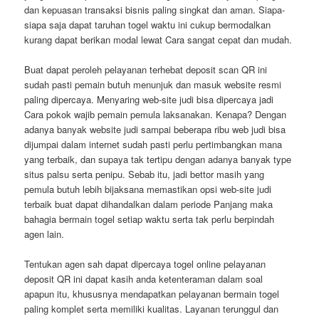
dan kepuasan transaksi bisnis paling singkat dan aman. Siapa-
siapa saja dapat taruhan togel waktu ini cukup bermodalkan
kurang dapat berikan modal lewat Cara sangat cepat dan mudah.
Buat dapat peroleh pelayanan terhebat deposit scan QR ini
sudah pasti pemain butuh menunjuk dan masuk website resmi
paling dipercaya. Menyaring web-site judi bisa dipercaya jadi
Cara pokok wajib pemain pemula laksanakan. Kenapa? Dengan
adanya banyak website judi sampai beberapa ribu web judi bisa
dijumpai dalam internet sudah pasti perlu pertimbangkan mana
yang terbaik, dan supaya tak tertipu dengan adanya banyak type
situs palsu serta penipu. Sebab itu, jadi bettor masih yang
pemula butuh lebih bijaksana memastikan opsi web-site judi
terbaik buat dapat dihandalkan dalam periode Panjang maka
bahagia bermain togel setiap waktu serta tak perlu berpindah
agen lain.
Tentukan agen sah dapat dipercaya togel online pelayanan
deposit QR ini dapat kasih anda ketenteraman dalam soal
apapun itu, khususnya mendapatkan pelayanan bermain togel
paling komplet serta memiliki kualitas. Layanan terunggul dan