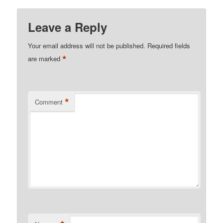
Leave a Reply
Your email address will not be published.
Required fields
*
are marked
*
Comment