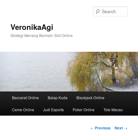
Skip
to
Sear
primary
content
VeronikaAgi
Strategi Menang Bermain Slot Online
Main
Baccarat Online
Balap Kuda
Blackjack Online
menu
Ceme Online
Judi Esports
Poker Online
Toto Macau
Post
←
Previous
Next
→
navigation