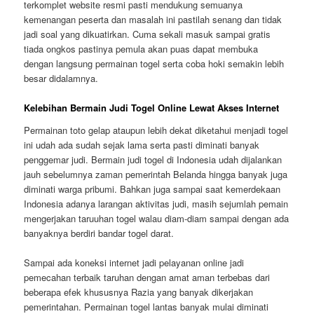
terkomplet website resmi pasti mendukung semuanya
kemenangan peserta dan masalah ini pastilah senang dan tidak
jadi soal yang dikuatirkan. Cuma sekali masuk sampai gratis
tiada ongkos pastinya pemula akan puas dapat membuka
dengan langsung permainan togel serta coba hoki semakin lebih
besar didalamnya.
Kelebihan Bermain Judi Togel Online Lewat Akses Internet
Permainan toto gelap ataupun lebih dekat diketahui menjadi togel
ini udah ada sudah sejak lama serta pasti diminati banyak
penggemar judi. Bermain judi togel di Indonesia udah dijalankan
jauh sebelumnya zaman pemerintah Belanda hingga banyak juga
diminati warga pribumi. Bahkan juga sampai saat kemerdekaan
Indonesia adanya larangan aktivitas judi, masih sejumlah pemain
mengerjakan taruuhan togel walau diam-diam sampai dengan ada
banyaknya berdiri bandar togel darat.
Sampai ada koneksi internet jadi pelayanan online jadi
pemecahan terbaik taruhan dengan amat aman terbebas dari
beberapa efek khususnya Razia yang banyak dikerjakan
pemerintahan. Permainan togel lantas banyak mulai diminati