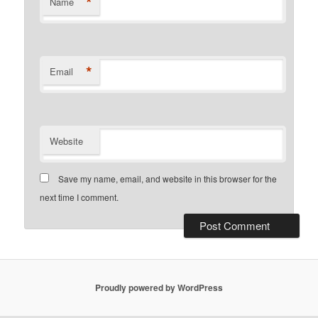
*
Name
*
Email
Website
Save my name, email, and website in this browser for the
next time I comment.
Proudly powered by WordPress