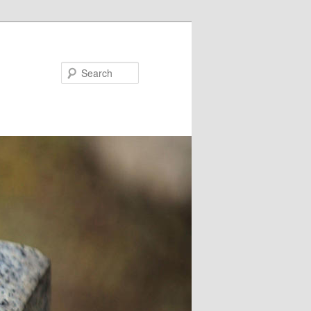
Search