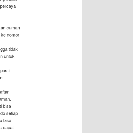
ipercaya
akan cuman
r ke nomor
ngga tidak
an untuk
pasti
an
aftar
yaman.
i bisa
ldo setiap
u bisa
as dapat