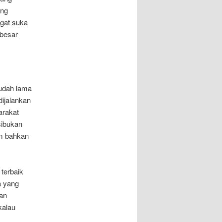
ang
ngat suka
 besar
sudah lama
dijalankan
arakat
sibukan
am bahkan
terbaik
a yang
dan
kalau