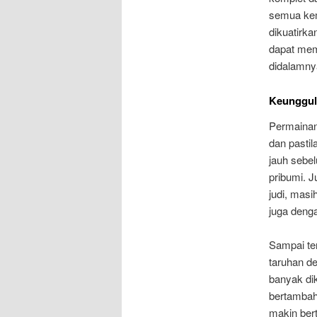
semua keme
dikuatirka
dapat mem
didalamny
Keunggula
Permainan 
dan pastil
jauh sebe
pribumi. 
judi, mas
juga denga
Sampai ter
taruhan d
banyak dik
bertambah
makin bert