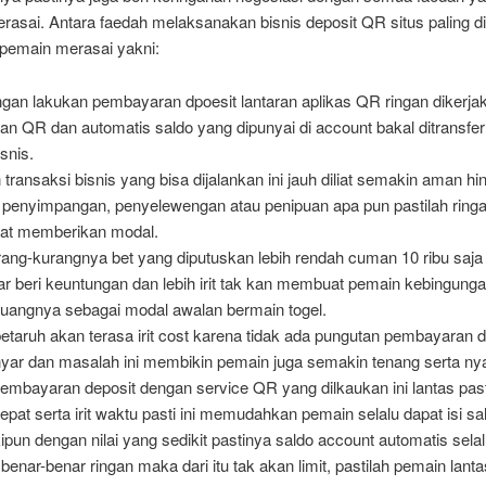
rasai. Antara faedah melaksanakan bisnis deposit QR situs paling d
 pemain merasai yakni:
ngan lakukan pembayaran dpoesit lantaran aplikas QR ringan dikerj
an QR dan automatis saldo yang dipunyai di account bakal ditransfe
snis.
transaksi bisnis yang bisa dijalankan ini jauh diliat semakin aman hi
 penyimpangan, penyelewengan atau penipuan apa pun pastilah ring
at memberikan modal.
rang-kurangnya bet yang diputuskan lebih rendah cuman 10 ribu saja 
r beri keuntungan dan lebih irit tak kan membuat pemain kebingung
 uangnya sebagai modal awalan bermain togel.
etaruh akan terasa irit cost karena tidak ada pungutan pembayaran d
nyar dan masalah ini membikin pemain juga semakin tenang serta n
pembayaran deposit dengan service QR yang dilkaukan ini lantas past
pat serta irit waktu pasti ini memudahkan pemain selalu dapat isi sa
pun dengan nilai yang sedikit pastinya saldo account automatis selal
 benar-benar ringan maka dari itu tak akan limit, pastilah pemain lant