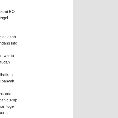
 resmi BO
togel
a sajakah
ndang info
tu-waktu
rmudah
ibatkan
g banyak
tak ada
 dan cukup
han togel.
serta