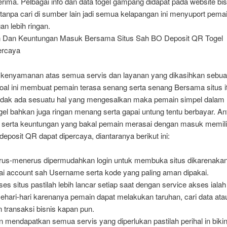
rima. Pelbagai info dan data togel gampang didapat pada website bi
tanpa cari di sumber lain jadi semua kelapangan ini menyuport pema
n lebih ringan.
 Dan Keuntungan Masuk Bersama Situs Sah BO Deposit QR Togel
ercaya
kenyamanan atas semua servis dan layanan yang dikasihkan sebua
oal ini membuat pemain terasa senang serta senang Bersama situs i
tidak ada sesuatu hal yang mengesalkan maka pemain simpel dalam 
gel bahkan juga ringan menang serta gapai untung tentu berbayar. An
 serta keuntungan yang bakal pemain merasai dengan masuk memili
eposit QR dapat dipercaya, diantaranya berikut ini:
rus-menerus dipermudahkan login untuk membuka situs dikarenaka
 account sah Username serta kode yang paling aman dipakai.
es situs pastilah lebih lancar setiap saat dengan service akses iala
ehari-hari karenanya pemain dapat melakukan taruhan, cari data ata
 transaksi bisnis kapan pun.
 mendapatkan semua servis yang diperlukan pastilah perihal in biki