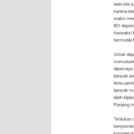
web-site j
karena be
makin men
BO deposi
transaksi 
bermodal 
Untuk dapa
memutuskan
dipercaya
banyak web
tentu pen
banyak mac
lebih bija
Panjang m
Tentukan a
kenyamana
komplet da