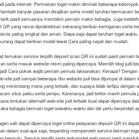
udi pada internet. Permainan togel makin diminati beberapa kelompok 
rtambah banyak pasaran disajikan serta model taruhan bermacam 
arik pasti semuanya membikin pemain makin bahagia. Juga kelebih
t QR yang ramai dipraktekkan sekarang berikan keringanan serta k
bisnis paling singkat dan aman. Siapa saja dapat taruhan togel waktu 
kurang dapat berikan modal lewat Cara paling cepat dan mudah.
t temukan service terpilih deposit scan QR ini sudah pasti pemain b
 serta masuk website resmi paling dipercaya. Memilih blog judi bi
 jadi Cara pokok wajib pemain pemula laksanakan. Kenapa? Dengan
-site judi sampai beberapa ribu website judi bisa dijumpai di dalam i
ting menimbang mana yang terbaik, dan supaya tidak tertipu dengan 
am situs palsu serta penipu. Karenanya, jadi bettor masih pemula 
ksana tentukan alternatif web-site judi terbaik buat dapat dipercaya d
aka bahagia bermain togel sewaktu-waktu dan tak perlu berpindah ag
gen sah dapat dipercaya togel online pelayanan deposit QR ini dapat
n dalam soal apa saja, terpenting memperoleh service bermain togel
n bermutu. Service terpilih serta terkomplet web resmi pasti mendu