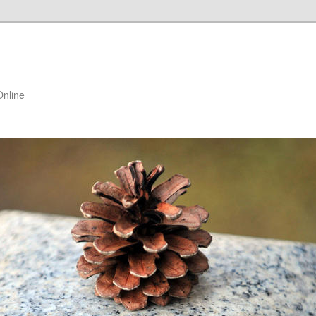
Online