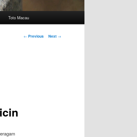
Toto Macau
Post
←
Previous
Next
→
navigation
icin
 beragam