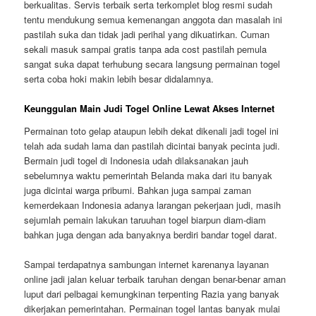
berkualitas. Servis terbaik serta terkomplet blog resmi sudah
tentu mendukung semua kemenangan anggota dan masalah ini
pastilah suka dan tidak jadi perihal yang dikuatirkan. Cuman
sekali masuk sampai gratis tanpa ada cost pastilah pemula
sangat suka dapat terhubung secara langsung permainan togel
serta coba hoki makin lebih besar didalamnya.
Keunggulan Main Judi Togel Online Lewat Akses Internet
Permainan toto gelap ataupun lebih dekat dikenali jadi togel ini
telah ada sudah lama dan pastilah dicintai banyak pecinta judi.
Bermain judi togel di Indonesia udah dilaksanakan jauh
sebelumnya waktu pemerintah Belanda maka dari itu banyak
juga dicintai warga pribumi. Bahkan juga sampai zaman
kemerdekaan Indonesia adanya larangan pekerjaan judi, masih
sejumlah pemain lakukan taruuhan togel biarpun diam-diam
bahkan juga dengan ada banyaknya berdiri bandar togel darat.
Sampai terdapatnya sambungan internet karenanya layanan
online jadi jalan keluar terbaik taruhan dengan benar-benar aman
luput dari pelbagai kemungkinan terpenting Razia yang banyak
dikerjakan pemerintahan. Permainan togel lantas banyak mulai