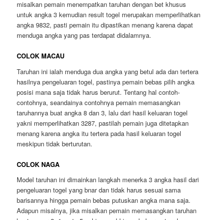
misalkan pemain menempatkan taruhan dengan bet khusus
untuk angka 3 kemudian result togel merupakan memperlihatkan
angka 9832, pasti pemain itu dipastikan menang karena dapat
menduga angka yang pas terdapat didalamnya.
COLOK MACAU
Taruhan ini ialah menduga dua angka yang betul ada dan tertera
hasilnya pengeluaran togel, pastinya pemain bebas pilih angka
posisi mana saja tidak harus berurut. Tentang hal contoh-
contohnya, seandainya contohnya pemain memasangkan
taruhannya buat angka 8 dan 3, lalu dari hasil keluaran togel
yakni memperlihatkan 3287, pastilah pemain juga ditetapkan
menang karena angka itu tertera pada hasil keluaran togel
meskipun tidak berturutan.
COLOK NAGA
Model taruhan ini dimainkan langkah menerka 3 angka hasil dari
pengeluaran togel yang bnar dan tidak harus sesuai sama
barisannya hingga pemain bebas putuskan angka mana saja.
Adapun misalnya, jika misalkan pemain memasangkan taruhan