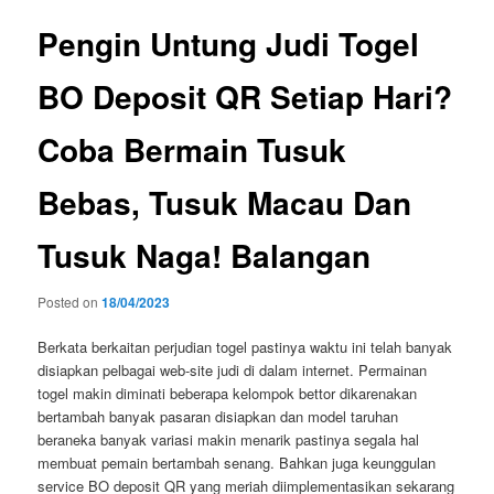
Pengin Untung Judi Togel
BO Deposit QR Setiap Hari?
Coba Bermain Tusuk
Bebas, Tusuk Macau Dan
Tusuk Naga! Balangan
Posted on
18/04/2023
Berkata berkaitan perjudian togel pastinya waktu ini telah banyak
disiapkan pelbagai web-site judi di dalam internet. Permainan
togel makin diminati beberapa kelompok bettor dikarenakan
bertambah banyak pasaran disiapkan dan model taruhan
beraneka banyak variasi makin menarik pastinya segala hal
membuat pemain bertambah senang. Bahkan juga keunggulan
service BO deposit QR yang meriah diimplementasikan sekarang