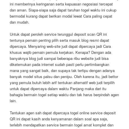
ini memberinya keringanan serta kepuasan negosiasi tercepat
dan aman. Siapa-siapa saja dapat taruhan togel waktu ini cukup
bermodal kurang dapat berikan modal lewat Cara paling cepat
dan mudah.
Untuk dapat peroleh service terunggul deposit scan QR ini
tentunya pemain penting pilih serta masuk blog resmi dapat
dipercaya. Menyaring web-site judi dapat dipercaya jadi Cara
khusus wajib pemain pemula kerjakan. Kenapa? Dengan ada
banyaknya blog judi sampai beberapa ribu website judi bisa
diketemukan pada internet sudah pasti perlu pertimbangkan
mana yang sangat baik, dan supaya tak tertipu dengan adanya
banyak model situs palsu dan penipu. Oleh karena itu, jadi bettor
yang pemula butuh lebih arif tentukan alternatif web judi terpilih
untuk dapat dipercaya dalam waktu Panjang maka dari itu
bahagia bermain togel setiap waktu dan tak harus berpindah agen
lain.
Tentukan agen sah dapat dipercaya togel online service deposit
QR ini dapat kasih anda kenyamanan dalam soal apa saja,
terlebih mendapatkan service bermain togel amat komplet dan