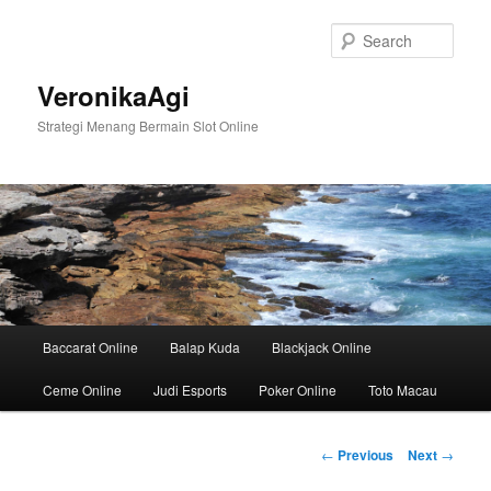
Skip
to
Sear
primary
content
VeronikaAgi
Strategi Menang Bermain Slot Online
Main
Baccarat Online
Balap Kuda
Blackjack Online
menu
Ceme Online
Judi Esports
Poker Online
Toto Macau
Post
←
Previous
Next
→
navigation