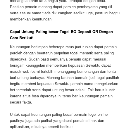
menang lantaran ke-3 angka yaitu terdapat dengan betul.
Pastilah pemain menang dapat peroleh pembayaran yang riil
serta sesuai sama tiada dikurangkan sedikit juga, pasti ini begitu
memberikan keuntungan.
Capai Untung Paling besar Togel BO Deposit QR Dengan
Cara Berikut!
Keuntungan berlimpah beberapa ratus juat rupiah dapat pemain
peroleh dengan beertaruh perjudian togel menarik serta paling
dipercaya. Sudah pasti semuanya pemain dapat merasai
beragam keunggulan memberikan kepuasan Sewaktu dapat
masuk web resmi terlebih menanggung kemenangan dan tentu
beri untung berbayar. Menang taruhan bermain judi togel pastilah
begitu memberi kepuasan Sewaktu pemain cuma mengeluarkan
bet terendah serta dapat untung besar sekali. Tak harus kuatir
karena situs bisa dipercaya ini terus beri keuntungan pemain
secara fakta.
Untuk capai keuntungan paling besar bermain togel online
pastinya juga ada perihal yang dapat pemain simak dan
aplikasikan, misalnya seperti berikut: