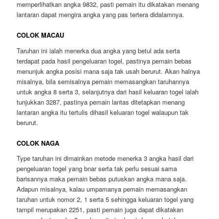
memperlihatkan angka 9832, pasti pemain itu dikatakan menang
lantaran dapat mengira angka yang pas tertera didalamnya.
COLOK MACAU
Taruhan ini ialah menerka dua angka yang betul ada serta
terdapat pada hasil pengeluaran togel, pastinya pemain bebas
menunjuk angka posisi mana saja tak usah berurut. Akan halnya
misalnya, bila semisalnya pemain memasangkan taruhannya
untuk angka 8 serta 3, selanjutnya dari hasil keluaran togel ialah
tunjukkan 3287, pastinya pemain lantas ditetapkan menang
lantaran angka itu tertulis dihasil keluaran togel walaupun tak
berurut.
COLOK NAGA
Type taruhan ini dimainkan metode menerka 3 angka hasil dari
pengeluaran togel yang bnar serta tak perlu sesuai sama
barisannya maka pemain bebas putuskan angka mana saja.
Adapun misalnya, kalau umpamanya pemain memasangkan
taruhan untuk nomor 2, 1 serta 5 sehingga keluaran togel yang
tampil merupakan 2251, pasti pemain juga dapat dikatakan