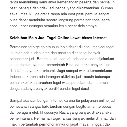
tentu mendukung semuanya kemenangan peserta dan perihal ini
pasti bahagia dan tidak jadi perihal yang dikhawatirkan. Cuman
sekali masuk juga gratis tanpa ada cost pasti pemula sangat
puas dapat membuka secara langsung permainan togel serta
coba keberuntungan semakin lebih besar didalamnya.
Kelebihan Main Judi Togel Online Lewat Akses Internet
Permainan toto gelap ataupun lebih dekat dikenali menjadi togel
ini telah ada sudah lama dan pastilah disenangi banyak
penggemar judi. Bermain judi togel di Indonesia udah dijalankan
jauh sebelumnya saat pemerintah Belanda maka banyak juga
dicintai masyarakat pribumi. Juga sampai waktu kemerdekaan
Indonesia karena ada larangan aktivitas judi, masih beberapa
pemain kerjakan taruuhan togel walaupun diam-diam sampai
dengan adanya banyak berdiri bandar togel darat.
Sampai ada sambungan internet karena itu pelayanan online jadi
pemecahan sangat baik taruhan dengan begitu aman terbebas
dari beragam efek khususnya Razia yang banyak dilaksanakan
pemerintahan. Permainan togel lantas banyak mulai diminati dan
makin bertambah permohonannya di jagat maya, hingga tidak