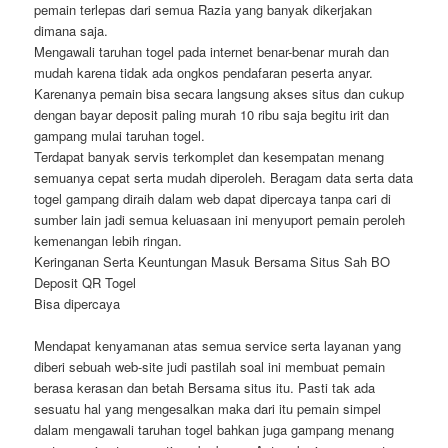
pemain terlepas dari semua Razia yang banyak dikerjakan
dimana saja.
Mengawali taruhan togel pada internet benar-benar murah dan
mudah karena tidak ada ongkos pendafaran peserta anyar.
Karenanya pemain bisa secara langsung akses situs dan cukup
dengan bayar deposit paling murah 10 ribu saja begitu irit dan
gampang mulai taruhan togel.
Terdapat banyak servis terkomplet dan kesempatan menang
semuanya cepat serta mudah diperoleh. Beragam data serta data
togel gampang diraih dalam web dapat dipercaya tanpa cari di
sumber lain jadi semua keluasaan ini menyuport pemain peroleh
kemenangan lebih ringan.
Keringanan Serta Keuntungan Masuk Bersama Situs Sah BO
Deposit QR Togel
Bisa dipercaya
Mendapat kenyamanan atas semua service serta layanan yang
diberi sebuah web-site judi pastilah soal ini membuat pemain
berasa kerasan dan betah Bersama situs itu. Pasti tak ada
sesuatu hal yang mengesalkan maka dari itu pemain simpel
dalam mengawali taruhan togel bahkan juga gampang menang