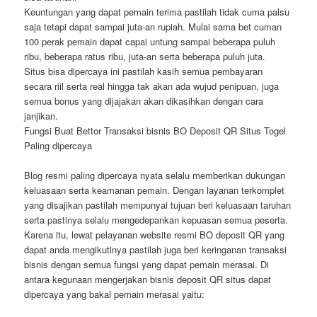
Keuntungan yang dapat pemain terima pastilah tidak cuma palsu
saja tetapi dapat sampai juta-an rupiah. Mulai sama bet cuman
100 perak pemain dapat capai untung sampai beberapa puluh
ribu, beberapa ratus ribu, juta-an serta beberapa puluh juta.
Situs bisa dipercaya ini pastilah kasih semua pembayaran
secara riil serta real hingga tak akan ada wujud penipuan, juga
semua bonus yang dijajakan akan dikasihkan dengan cara
janjikan.
Fungsi Buat Bettor Transaksi bisnis BO Deposit QR Situs Togel
Paling dipercaya
Blog resmi paling dipercaya nyata selalu memberikan dukungan
keluasaan serta keamanan pemain. Dengan layanan terkomplet
yang disajikan pastilah mempunyai tujuan beri keluasaan taruhan
serta pastinya selalu mengedepankan kepuasan semua peserta.
Karena itu, lewat pelayanan website resmi BO deposit QR yang
dapat anda mengikutinya pastilah juga beri keringanan transaksi
bisnis dengan semua fungsi yang dapat pemain merasai. Di
antara kegunaan mengerjakan bisnis deposit QR situs dapat
dipercaya yang bakal pemain merasai yaitu: