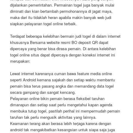
dijalankan pemerintahan. Permainan togel juga banyak mulai
diminati dan kian bertambah permohonannya di jagat maya,
maka dari itu tidaklah heran apabila makin banyak web judi
siapkan pelayanan togel online terbaik.
Terdapat beberapa kelebihan bermain judi togel di dalam internet
khususnya Bersama website resmi BO deposit QR dapat
dipercaya yang benar bisa dirasa pemain. Di antara kelebihan
togel online situs dapat dipercaya dengan koneksi internet ini
merupakan:
Lewat internet karenanya cuman bawa feature media online
seperti Android kemana sajakah dan setiap waktu membantu
pemain bisa terus pasang angka dan memandang data togel
secara gampang dan sangat kencang.
Pelayanan online bikin pemain berasa fleksibel taruhan
dimanapun dan setiap saat perlu mengetahui kapan agenda
membuka tutup togel, pastilah perihal ini mempermudah pemain
taruhan tak perlu mengusik aktivitas yang lainnya.
Keamanan terang akan berasa lebih terjaga karena dengan
android tak mengakibatkan kesangsian untuk siapa saja juga