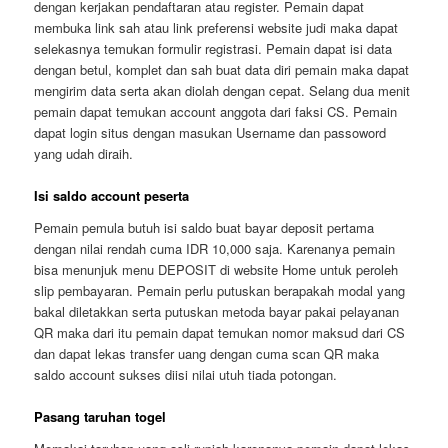
dengan kerjakan pendaftaran atau register. Pemain dapat
membuka link sah atau link preferensi website judi maka dapat
selekasnya temukan formulir registrasi. Pemain dapat isi data
dengan betul, komplet dan sah buat data diri pemain maka dapat
mengirim data serta akan diolah dengan cepat. Selang dua menit
pemain dapat temukan account anggota dari faksi CS. Pemain
dapat login situs dengan masukan Username dan passoword
yang udah diraih.
Isi saldo account peserta
Pemain pemula butuh isi saldo buat bayar deposit pertama
dengan nilai rendah cuma IDR 10,000 saja. Karenanya pemain
bisa menunjuk menu DEPOSIT di website Home untuk peroleh
slip pembayaran. Pemain perlu putuskan berapakah modal yang
bakal diletakkan serta putuskan metoda bayar pakai pelayanan
QR maka dari itu pemain dapat temukan nomor maksud dari CS
dan dapat lekas transfer uang dengan cuma scan QR maka
saldo account sukses diisi nilai utuh tiada potongan.
Pasang taruhan togel