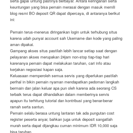
serta gapai untung pastinya berbayar. Antara keringanan serta
keuntungan yang bisa pemain merasai dengan masuk memili
blog resmi BO deposit QR dapat dipercaya, di antaranya berikut
ini:
Pemain terus-menerus diringankan login untuk terhubung situs
karena udah punyai account sah Username dan kode yang paling
aman dipakai.
Gampang akses situs pastilah lebih lancar setiap saat dengan
pelayanan akses merupakan 24jam non-stop tiap-tiap hari
karenanya pemain dapat melakukan taruhan, cari info atau
kerjakan negosiasi kapan saja.
Keluasaan memperoleh semua servis yang diperlukan pastilah
perihal in bikin pemain nyaman mendapatkan pedoman langkah
bermain dan jalan keluar apa pun oleh karena ada seorang CS
terbaik terus dapat dihandalkan dalam memberinya servis
apapun itu terhitung tutorial dan kontribusi yang benar-benar
ramah serta santun.
Pemain selalu berasa untung lantaran tak ada pungutan cost
register peserta anyar, bahkan juga untuk deposit sangatlah
murah serta dapat dijangkau cuman minimum IDR 10,000 saja
bisa taruhan.