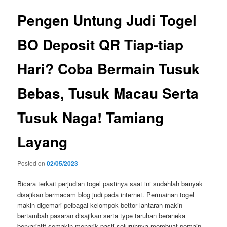
Pengen Untung Judi Togel
BO Deposit QR Tiap-tiap
Hari? Coba Bermain Tusuk
Bebas, Tusuk Macau Serta
Tusuk Naga! Tamiang
Layang
Posted on
02/05/2023
Bicara terkait perjudian togel pastinya saat ini sudahlah banyak
disajikan bermacam blog judi pada internet. Permainan togel
makin digemari pelbagai kelompok bettor lantaran makin
bertambah pasaran disajikan serta type taruhan beraneka
bervariatif semakin menarik pasti seluruhnya membuat pemain