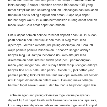
lebih senang. Sampai kelebihan service BO deposit QR yang
ramai diimplikasikan sekarang berikan kelapangan dan kepuasan
transaksi bisnis paling singkat dan aman. Siapa saja dapat
taruhan togel waktu ini cukup bermodalkan kurang dapat berikan
modal lewat Cara amat cepat dan mudah.
Untuk dapat peroleh service terhebat deposit scan QR ini sudah
pasti pemain perlu menunjuk dan masuk blog resmi bisa
dipercaya. Memilih website judi paling dipercaya jadi Cara inti
wajib pemain pemula laksanakan. Kenapa? Dengan adanya
banyak blog judi sampai beberapa ribu web-site judi bisa
diketemukan pada internet sudah pasti perlu pertimbangkan
mana yang sangat baik, dan supaya tidak tertipu dengan adanya
banyak tipe situs palsu dan penipu. Sebab itu, jadi bettor yang
pemula penting lebih bijaksana tentukan opsi web-site judi terpilih
untuk dapat dihandalkan dalam waktu Panjang maka bahagia
bermain togel sewaktu-waktu dan tak harus berpindah agen lain.
Tentukan agen sah paling dipercaya togel online pelayanan
deposit QR ini dapat kasih anda keamanan dalam soal apa saja,
khususnya mendapatkan pelayanan bermain togel amat komplet