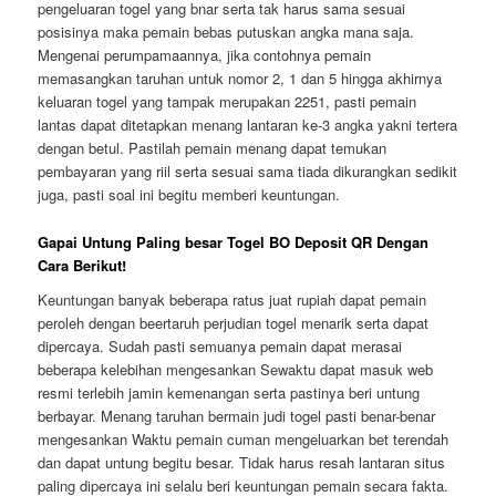
pengeluaran togel yang bnar serta tak harus sama sesuai
posisinya maka pemain bebas putuskan angka mana saja.
Mengenai perumpamaannya, jika contohnya pemain
memasangkan taruhan untuk nomor 2, 1 dan 5 hingga akhirnya
keluaran togel yang tampak merupakan 2251, pasti pemain
lantas dapat ditetapkan menang lantaran ke-3 angka yakni tertera
dengan betul. Pastilah pemain menang dapat temukan
pembayaran yang riil serta sesuai sama tiada dikurangkan sedikit
juga, pasti soal ini begitu memberi keuntungan.
Gapai Untung Paling besar Togel BO Deposit QR Dengan
Cara Berikut!
Keuntungan banyak beberapa ratus juat rupiah dapat pemain
peroleh dengan beertaruh perjudian togel menarik serta dapat
dipercaya. Sudah pasti semuanya pemain dapat merasai
beberapa kelebihan mengesankan Sewaktu dapat masuk web
resmi terlebih jamin kemenangan serta pastinya beri untung
berbayar. Menang taruhan bermain judi togel pasti benar-benar
mengesankan Waktu pemain cuman mengeluarkan bet terendah
dan dapat untung begitu besar. Tidak harus resah lantaran situs
paling dipercaya ini selalu beri keuntungan pemain secara fakta.