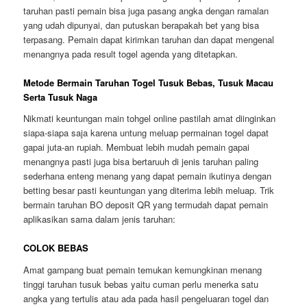
taruhan pasti pemain bisa juga pasang angka dengan ramalan
yang udah dipunyai, dan putuskan berapakah bet yang bisa
terpasang. Pemain dapat kirimkan taruhan dan dapat mengenal
menangnya pada result togel agenda yang ditetapkan.
Metode Bermain Taruhan Togel Tusuk Bebas, Tusuk Macau
Serta Tusuk Naga
Nikmati keuntungan main tohgel online pastilah amat diinginkan
siapa-siapa saja karena untung meluap permainan togel dapat
gapai juta-an rupiah. Membuat lebih mudah pemain gapai
menangnya pasti juga bisa bertaruuh di jenis taruhan paling
sederhana enteng menang yang dapat pemain ikutinya dengan
betting besar pasti keuntungan yang diterima lebih meluap. Trik
bermain taruhan BO deposit QR yang termudah dapat pemain
aplikasikan sama dalam jenis taruhan:
COLOK BEBAS
Amat gampang buat pemain temukan kemungkinan menang
tinggi taruhan tusuk bebas yaitu cuman perlu menerka satu
angka yang tertulis atau ada pada hasil pengeluaran togel dan