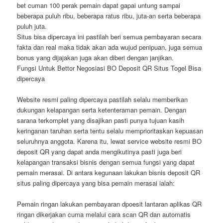
bet cuman 100 perak pemain dapat gapai untung sampai
beberapa puluh ribu, beberapa ratus ribu, juta-an serta beberapa
puluh juta.
Situs bisa dipercaya ini pastilah beri semua pembayaran secara
fakta dan real maka tidak akan ada wujud penipuan, juga semua
bonus yang dijajakan juga akan diberi dengan janjikan.
Fungsi Untuk Bettor Negosiasi BO Deposit QR Situs Togel Bisa
dipercaya
Website resmi paling dipercaya pastilah selalu memberikan
dukungan kelapangan serta ketenteraman pemain. Dengan
sarana terkomplet yang disajikan pasti punya tujuan kasih
keringanan taruhan serta tentu selalu memprioritaskan kepuasan
seluruhnya anggota. Karena itu, lewat service website resmi BO
deposit QR yang dapat anda mengikutinya pasti juga beri
kelapangan transaksi bisnis dengan semua fungsi yang dapat
pemain merasai. Di antara kegunaan lakukan bisnis deposit QR
situs paling dipercaya yang bisa pemain merasai ialah:
Pemain ringan lakukan pembayaran dpoesit lantaran aplikas QR
ringan dikerjakan cuma melalui cara scan QR dan automatis