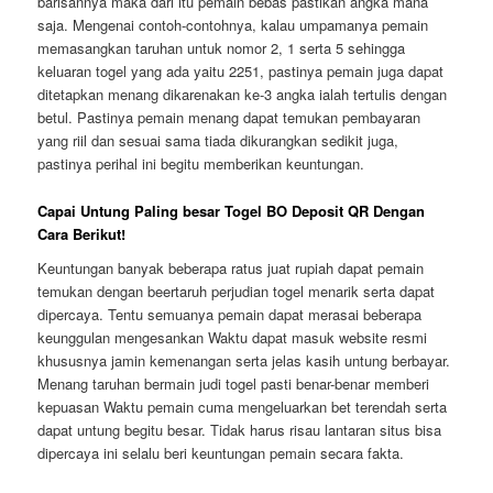
barisannya maka dari itu pemain bebas pastikan angka mana
saja. Mengenai contoh-contohnya, kalau umpamanya pemain
memasangkan taruhan untuk nomor 2, 1 serta 5 sehingga
keluaran togel yang ada yaitu 2251, pastinya pemain juga dapat
ditetapkan menang dikarenakan ke-3 angka ialah tertulis dengan
betul. Pastinya pemain menang dapat temukan pembayaran
yang riil dan sesuai sama tiada dikurangkan sedikit juga,
pastinya perihal ini begitu memberikan keuntungan.
Capai Untung Paling besar Togel BO Deposit QR Dengan
Cara Berikut!
Keuntungan banyak beberapa ratus juat rupiah dapat pemain
temukan dengan beertaruh perjudian togel menarik serta dapat
dipercaya. Tentu semuanya pemain dapat merasai beberapa
keunggulan mengesankan Waktu dapat masuk website resmi
khususnya jamin kemenangan serta jelas kasih untung berbayar.
Menang taruhan bermain judi togel pasti benar-benar memberi
kepuasan Waktu pemain cuma mengeluarkan bet terendah serta
dapat untung begitu besar. Tidak harus risau lantaran situs bisa
dipercaya ini selalu beri keuntungan pemain secara fakta.