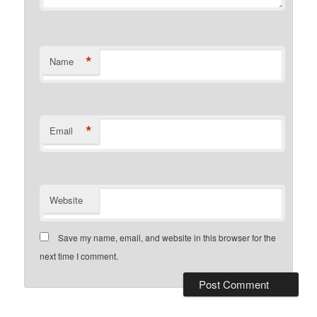
*
Name
*
Email
Website
Save my name, email, and website in this browser for the
next time I comment.