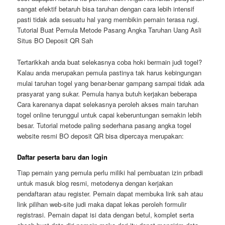
sangat efektif betaruh bisa taruhan dengan cara lebih intensif
pasti tidak ada sesuatu hal yang membikin pemain terasa rugi.
Tutorial Buat Pemula Metode Pasang Angka Taruhan Uang Asli
Situs BO Deposit QR Sah
Tertarikkah anda buat selekasnya coba hoki bermain judi togel?
Kalau anda merupakan pemula pastinya tak harus kebingungan
mulai taruhan togel yang benar-benar gampang sampai tidak ada
prasyarat yang sukar. Pemula hanya butuh kerjakan beberapa
Cara karenanya dapat selekasnya peroleh akses main taruhan
togel online terunggul untuk capai keberuntungan semakin lebih
besar. Tutorial metode paling sederhana pasang angka togel
website resmi BO deposit QR bisa dipercaya merupakan:
Daftar peserta baru dan login
Tiap pemain yang pemula perlu miliki hal pembuatan izin pribadi
untuk masuk blog resmi, metodenya dengan kerjakan
pendaftaran atau register. Pemain dapat membuka link sah atau
link pilihan web-site judi maka dapat lekas peroleh formulir
registrasi. Pemain dapat isi data dengan betul, komplet serta