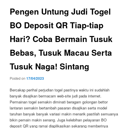
Pengen Untung Judi Togel
BO Deposit QR Tiap-tiap
Hari? Coba Bermain Tusuk
Bebas, Tusuk Macau Serta
Tusuk Naga! Sintang
Posted on
17/04/2023
Bercakap perihal perjudian togel pastinya waktu ini sudahlah
banyak disajikan bermacam web-site judi pada internet.
Permainan togel semakin diminati beragam golongan bettor
lantaran semakin bertambah pasaran disajikan serta model
taruhan banyak banyak variasi makin menarik pastilah semuanya
bikin pemain makin senang. Juga kelebihan pelayanan BO
deposit QR yang ramai diaplikasikan sekarang memberinya