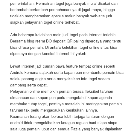
pemerintahan. Permainan togel juga banyak mulai disukai dan
bertambah bertambah permohonannya di jagat maya, hingga
tidaklah mengherankan apabila makin banyak web-site judi
siapkan pelayanan togel online terhebat.
Ada beberapa kelebihan main judi togel pada internet terlebih
Bersama blog resmi BO deposit QR paling dipercaya yang tentu
bisa dirasa pemain. Di antara kelebihan togel online situs bisa
dipercaya dengan koneksi internet ini yakni:
Lewat internet jadi cuman bawa feature tempat online seperti
Android kemana sajakah serta kapan pun membantu pemain bisa
selalu pasang angka serta menyaksikan info togel secara
gampang serta cepat.
Pelayanan online membikin pemain terasa fleksibel taruhan
dimanapun dan kapan pun perlu mengetahui kapan agenda
membuka tutup togel, pastinya masalah ini meringankan pemain
taruhan tak perlu mengacaukan kesibukan lainnya.
Keamanan terang akan berasa lebih terjaga lantaran dengan
android tidak mengakibatkan keragua-raguan buat siapa-siapa
saja juga pemain luput dari semua Razia yang banyak dijalankan