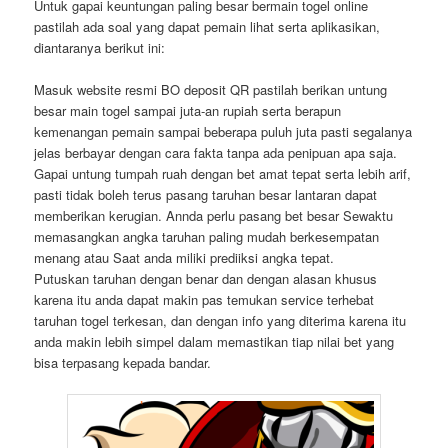
Untuk gapai keuntungan paling besar bermain togel online
pastilah ada soal yang dapat pemain lihat serta aplikasikan,
diantaranya berikut ini:
Masuk website resmi BO deposit QR pastilah berikan untung
besar main togel sampai juta-an rupiah serta berapun
kemenangan pemain sampai beberapa puluh juta pasti segalanya
jelas berbayar dengan cara fakta tanpa ada penipuan apa saja.
Gapai untung tumpah ruah dengan bet amat tepat serta lebih arif,
pasti tidak boleh terus pasang taruhan besar lantaran dapat
memberikan kerugian. Annda perlu pasang bet besar Sewaktu
memasangkan angka taruhan paling mudah berkesempatan
menang atau Saat anda miliki prediiksi angka tepat.
Putuskan taruhan dengan benar dan dengan alasan khusus
karena itu anda dapat makin pas temukan service terhebat
taruhan togel terkesan, dan dengan info yang diterima karena itu
anda makin lebih simpel dalam memastikan tiap nilai bet yang
bisa terpasang kepada bandar.