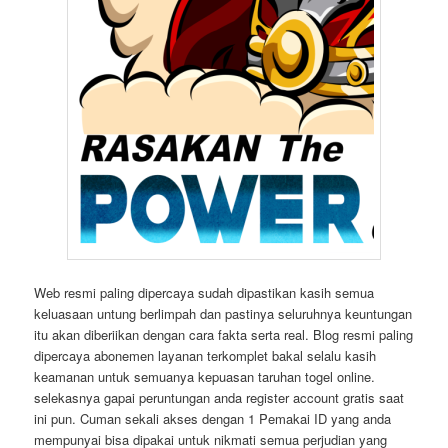
Web resmi paling dipercaya sudah dipastikan kasih semua
keluasaan untung berlimpah dan pastinya seluruhnya keuntungan
itu akan diberiikan dengan cara fakta serta real. Blog resmi paling
dipercaya abonemen layanan terkomplet bakal selalu kasih
keamanan untuk semuanya kepuasan taruhan togel online.
selekasnya gapai peruntungan anda register account gratis saat
ini pun. Cuman sekali akses dengan 1 Pemakai ID yang anda
mempunyai bisa dipakai untuk nikmati semua perjudian yang