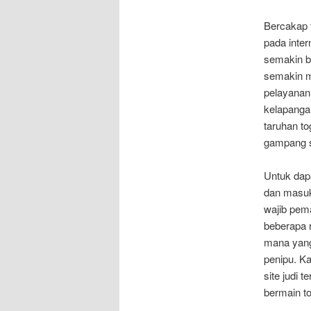
Bercakap t
pada inter
semakin be
semakin m
pelayanan
kelapangan
taruhan to
gampang s
Untuk dapa
dan masuk 
wajib pem
beberapa r
mana yang 
penipu. Ka
site judi 
bermain to