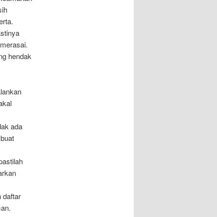
sih
rta.
stinya
 merasai.
ang hendak
alankan
akal
dak ada
 buat
pastilah
arkan
 daftar
man.