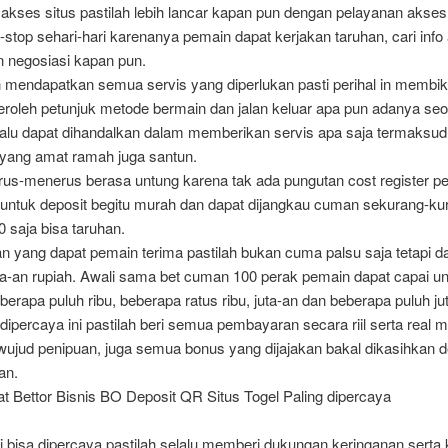
kses situs pastilah lebih lancar kapan pun dengan pelayanan akses 
stop sehari-hari karenanya pemain dapat kerjakan taruhan, cari info
 negosiasi kapan pun.
 mendapatkan semua servis yang diperlukan pasti perihal in membi
roleh petunjuk metode bermain dan jalan keluar apa pun adanya se
lalu dapat dihandalkan dalam memberikan servis apa saja termaksud 
 yang amat ramah juga santun.
rus-menerus berasa untung karena tak ada pungutan cost register pe
a untuk deposit begitu murah dan dapat dijangkau cuman sekurang-k
 saja bisa taruhan.
n yang dapat pemain terima pastilah bukan cuma palsu saja tetapi d
ta-an rupiah. Awali sama bet cuman 100 perak pemain dapat capai u
erapa puluh ribu, beberapa ratus ribu, juta-an dan beberapa puluh jut
 dipercaya ini pastilah beri semua pembayaran secara riil serta real 
wujud penipuan, juga semua bonus yang dijajakan bakal dikasihkan 
an.
t Bettor Bisnis BO Deposit QR Situs Togel Paling dipercaya
 bisa dipercaya pastilah selalu memberi dukungan keringanan sert