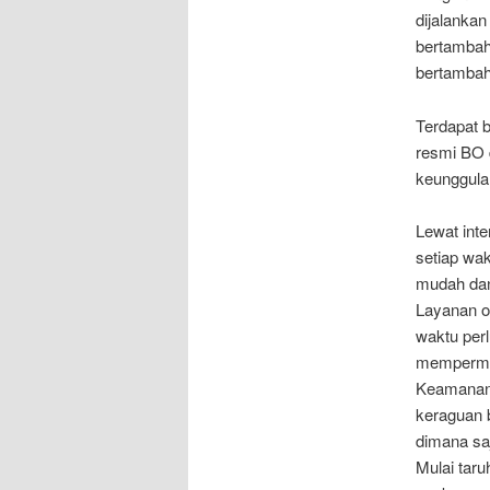
dijalankan
bertambah
bertambah 
Terdapat b
resmi BO d
keunggulan
Lewat inte
setiap wak
mudah dan
Layanan o
waktu perl
mempermud
Keamanan 
keraguan b
dimana sa
Mulai taru