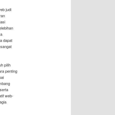
eb judi
ran
asi
lebihan
ya
ja dapat
 sangat
h pilih
ara penting
pai
imbang
serta
atif web-
agia