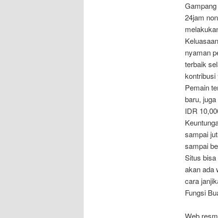
Gampang a
24jam non-
melakukan
Keluasaan
nyaman pe
terbaik se
kontribusi
Pemain te
baru, jug
IDR 10,000
Keuntunga
sampai ju
sampai beb
Situs bisa
akan ada 
cara janjik
Fungsi Bua
Web resmi