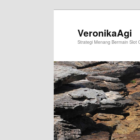
Skip
to
primary
VeronikaAgi
content
Strategi Menang Bermain Slot 