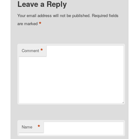
Leave a Reply
Your email address will not be published.
Required fields
*
are marked
*
Comment
*
Name