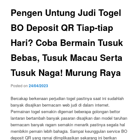
Pengen Untung Judi Togel
BO Deposit QR Tiap-tiap
Hari? Coba Bermain Tusuk
Bebas, Tusuk Macau Serta
Tusuk Naga! Murung Raya
Posted on
24/04/2023
Bercakap berkenaan perjudian togel pastinya saat ini sudahlah
banyak disajikan bermacam web judi di dalam internet.
Permainan togel semakin digemari beberapa golongan bettor
lantaran bertambah banyak pasaran disajikan dan model taruhan
bermacam banyak ragam semakin menarik pastinya segala hal
membikin pemain lebih bahagia. Sampai keunggulan service BO
deposit QR yang ramai diimplikasikan sekarang ini berikan