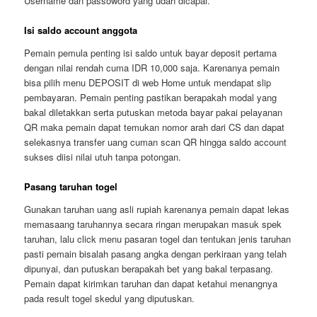
Username dan passoword yang udah dicapai.
Isi saldo account anggota
Pemain pemula penting isi saldo untuk bayar deposit pertama
dengan nilai rendah cuma IDR 10,000 saja. Karenanya pemain
bisa pilih menu DEPOSIT di web Home untuk mendapat slip
pembayaran. Pemain penting pastikan berapakah modal yang
bakal diletakkan serta putuskan metoda bayar pakai pelayanan
QR maka pemain dapat temukan nomor arah dari CS dan dapat
selekasnya transfer uang cuman scan QR hingga saldo account
sukses diisi nilai utuh tanpa potongan.
Pasang taruhan togel
Gunakan taruhan uang asli rupiah karenanya pemain dapat lekas
memasaang taruhannya secara ringan merupakan masuk spek
taruhan, lalu click menu pasaran togel dan tentukan jenis taruhan
pasti pemain bisalah pasang angka dengan perkiraan yang telah
dipunyai, dan putuskan berapakah bet yang bakal terpasang.
Pemain dapat kirimkan taruhan dan dapat ketahui menangnya
pada result togel skedul yang diputuskan.