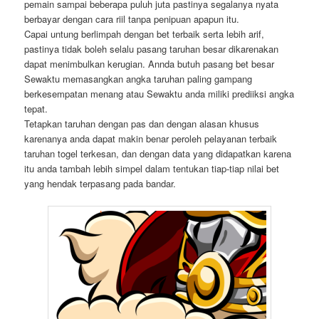
pemain sampai beberapa puluh juta pastinya segalanya nyata
berbayar dengan cara riil tanpa penipuan apapun itu.
Capai untung berlimpah dengan bet terbaik serta lebih arif,
pastinya tidak boleh selalu pasang taruhan besar dikarenakan
dapat menimbulkan kerugian. Annda butuh pasang bet besar
Sewaktu memasangkan angka taruhan paling gampang
berkesempatan menang atau Sewaktu anda miliki prediiksi angka
tepat.
Tetapkan taruhan dengan pas dan dengan alasan khusus
karenanya anda dapat makin benar peroleh pelayanan terbaik
taruhan togel terkesan, dan dengan data yang didapatkan karena
itu anda tambah lebih simpel dalam tentukan tiap-tiap nilai bet
yang hendak terpasang pada bandar.