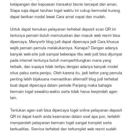
kelapangan dan kepuasan transaksi bisnis tercepat dan aman.
Siapa saja dapat taruhan togel waktu ini cukup bermodal kurang
dapat berikan modal lewat Cara amat cepat dan mudah.
Untuk dapat temukan pelayanan terhebat deposit scan QR ini
tentunya pemain butuh memutuskan dan masuk web resmi bisa
dipercaya. Menyortir blog judi dapat dipercaya jadi Cara khusus
wajib pemain pemula melakukannya. Kenapa? Dengan adanya
banyak web-site judi sampai beberapa ribu web judi bisa dijumpai
pada internet tentunya butuh memperhitungkan mana yang
terbaik, dan supaya tidak tertipu dengan adanya banyak model
situs palsu serta penipu. Oleh karena itu, jadi bettor yang pemula
penting lebih bijaksana memastikan alternatif blog judi terhebat
buat dapat dipercaya dalam periode Panjang maka bahagia
bermain togel sewaktu-waktu serta tidak harus berpindah agen
lain.
Tentukan agen sah bisa dipercaya togel online pelayanan deposit
QR ini dapat kasih anda keamanan dalam soal apa pun, terlebih
memperoleh pelayanan bermain togel sangat komplet serta
berkualitas. Service terhebat dan terkomplet web resmi sudah