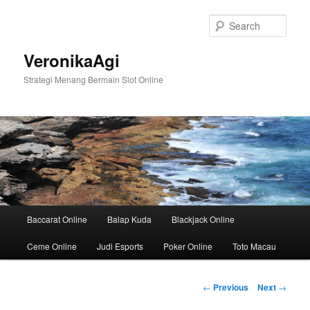
Skip
to
Sear
primary
content
VeronikaAgi
Strategi Menang Bermain Slot Online
Main
Baccarat Online
Balap Kuda
Blackjack Online
menu
Ceme Online
Judi Esports
Poker Online
Toto Macau
Post
←
Previous
Next
→
navigation