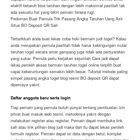
efektif betaruh bisa taruhan dengan lebih maksimal pastilah tak
ada sesuatu hal yang bikin pemain terasa rugi.
Pedoman Buat Pemula Trik Pasang Angka Taruhan Uang Asli
Situs BO Deposit QR Sah
Tertarikkah anda buat lekas coba hoki bermain judi togel? Kalau
anda merupakan pemula pastilah tidak harus kebingungan mulai
taruhan togel secara amat gampang juga tidak ada persyaratan
yang sukar. Pemula perlu kerjakan sejumlah Cara jadi dapat
lekas peroleh akses bermain taruhan togel online terpilih buat
capai keberuntungan semakin lebih besar. Tutorial metode paling
simpel pasang angka togel blog resmi BO deposit QR dapat
dipercaya yakni:
Daftar anggota baru serta login
Tiap pemain yang pemula butuh punyai tentang pembuatan izin
privat buat masuk web resmi, metodenya yakni dengan
melakukan register atau register. Pemain dapat membuka link
sah atau link pilihan blog judi maka dari itu dapat lekas peroleh
formulir register. Pemain dapat isi data dengan betul, komplet