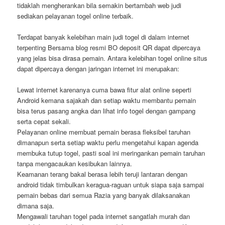
tidaklah mengherankan bila semakin bertambah web judi
sediakan pelayanan togel online terbaik.
Terdapat banyak kelebihan main judi togel di dalam internet
terpenting Bersama blog resmi BO deposit QR dapat dipercaya
yang jelas bisa dirasa pemain. Antara kelebihan togel online situs
dapat dipercaya dengan jaringan internet ini merupakan:
Lewat internet karenanya cuma bawa fitur alat online seperti
Android kemana sajakah dan setiap waktu membantu pemain
bisa terus pasang angka dan lihat info togel dengan gampang
serta cepat sekali.
Pelayanan online membuat pemain berasa fleksibel taruhan
dimanapun serta setiap waktu perlu mengetahui kapan agenda
membuka tutup togel, pasti soal ini meringankan pemain taruhan
tanpa mengacaukan kesibukan lainnya.
Keamanan terang bakal berasa lebih teruji lantaran dengan
android tidak timbulkan keragua-raguan untuk siapa saja sampai
pemain bebas dari semua Razia yang banyak dilaksanakan
dimana saja.
Mengawali taruhan togel pada internet sangatlah murah dan