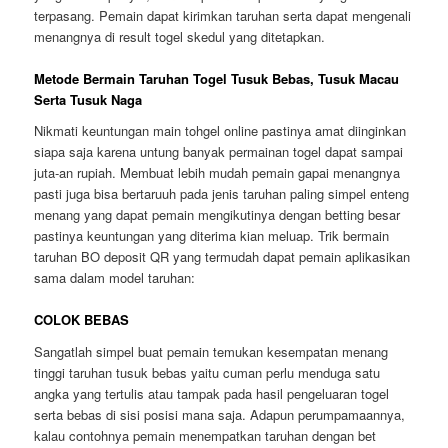
terpasang. Pemain dapat kirimkan taruhan serta dapat mengenali
menangnya di result togel skedul yang ditetapkan.
Metode Bermain Taruhan Togel Tusuk Bebas, Tusuk Macau
Serta Tusuk Naga
Nikmati keuntungan main tohgel online pastinya amat diinginkan
siapa saja karena untung banyak permainan togel dapat sampai
juta-an rupiah. Membuat lebih mudah pemain gapai menangnya
pasti juga bisa bertaruuh pada jenis taruhan paling simpel enteng
menang yang dapat pemain mengikutinya dengan betting besar
pastinya keuntungan yang diterima kian meluap. Trik bermain
taruhan BO deposit QR yang termudah dapat pemain aplikasikan
sama dalam model taruhan:
COLOK BEBAS
Sangatlah simpel buat pemain temukan kesempatan menang
tinggi taruhan tusuk bebas yaitu cuman perlu menduga satu
angka yang tertulis atau tampak pada hasil pengeluaran togel
serta bebas di sisi posisi mana saja. Adapun perumpamaannya,
kalau contohnya pemain menempatkan taruhan dengan bet