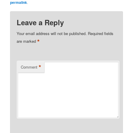
permalink
.
Leave a Reply
Your email address will not be published.
Required fields
*
are marked
*
Comment