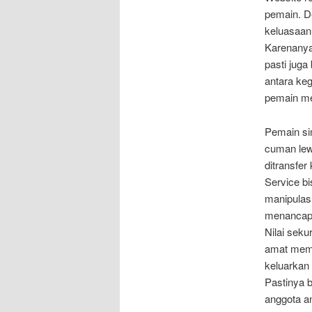
pemain. D
keluasaan
Karenanya
pasti juga
antara ke
pemain me
Pemain si
cuman lew
ditransfer
Service bi
manipulas
menancap
Nilai seku
amat memb
keluarkan
Pastinya b
anggota a