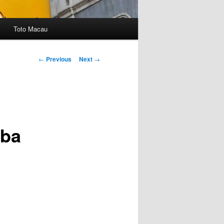
Toto Macau
Post
←
Previous
Next
→
navigation
O
oba