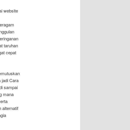
ai website
beragam
nggulan
eringanan
at taruhan
gat cepat
memutuskan
 jadi Cara
di sampai
ng mana
erta
alternatif
agia