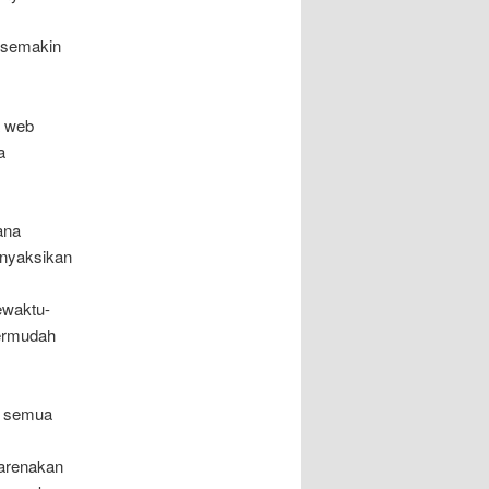
a semakin
a web
a
ana
enyaksikan
ewaktu-
permudah
i semua
karenakan