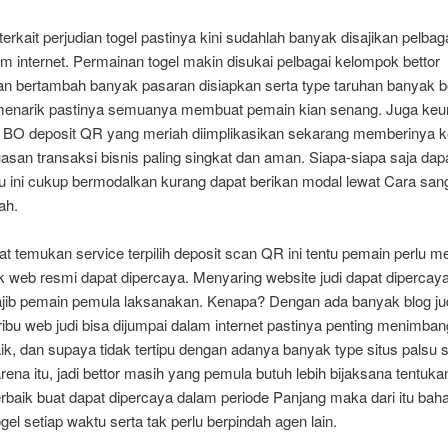
erkait perjudian togel pastinya kini sudahlah banyak disajikan pelbag
lam internet. Permainan togel makin disukai pelbagai kelompok bettor
an bertambah banyak pasaran disiapkan serta type taruhan banyak 
enarik pastinya semuanya membuat pemain kian senang. Juga keu
 BO deposit QR yang meriah diimplikasikan sekarang memberinya k
asan transaksi bisnis paling singkat dan aman. Siapa-siapa saja dap
u ini cukup bermodalkan kurang dapat berikan modal lewat Cara san
ah.
t temukan service terpilih deposit scan QR ini tentu pemain perlu 
 web resmi dapat dipercaya. Menyaring website judi dapat dipercaya
ajib pemain pemula laksanakan. Kenapa? Dengan ada banyak blog ju
ibu web judi bisa dijumpai dalam internet pastinya penting menimba
ik, dan supaya tidak tertipu dengan adanya banyak type situs palsu s
rena itu, jadi bettor masih yang pemula butuh lebih bijaksana tentukan 
erbaik buat dapat dipercaya dalam periode Panjang maka dari itu bah
gel setiap waktu serta tak perlu berpindah agen lain.