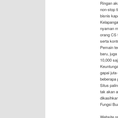
Ringan ak
non-stop t
bisnis kap
Kelapanga
nyaman me
orang CS t
serta kont
Pemain te
baru, jug
10,000 saj
Keuntunga
gapai jut
beberapa p
Situs pali
tak akan 
dikasihkan
Fungsi Bu
Website r