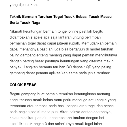
yang diputuskan.
Teknik Bermain Taruhan Togel Tusuk Bebas, Tusuk Macau
Serta Tusuk Naga
Nikmati keuntungan bermain tohgel online pastilah begitu
didambakan siapa-siapa saja lantaran untung berlimpah
permainan togel dapat capai juta-an rupiah. Memudahkan pemain
gapai menangnya pastilah juga bisa bertaruuh di model taruhan
paling gampang enteng menang yang dapat pemain mengikutinya
dengan betting besar pastinya keuntungan yang diterima makin
banyak. Langkah bermain taruhan BO deposit QR yang paling
gampang dapat pemain aplikasikan sama pada jenis taruhan:
COLOK BEBAS
Begitu gampang buat pemain temukan kemungkinan menang
tinggi taruhan tusuk bebas yaitu perlu menduga satu angka yang
tercantum atau tampak pada hasil pengeluaran togel dan bebas
pada bagian posisi mana pun. Akan halnya contoh-contohnya,
kalau misalkan pemain menempatkan taruhan dengan bet
spesifik untuk angka 3 dan selanjutnya result togel ialah