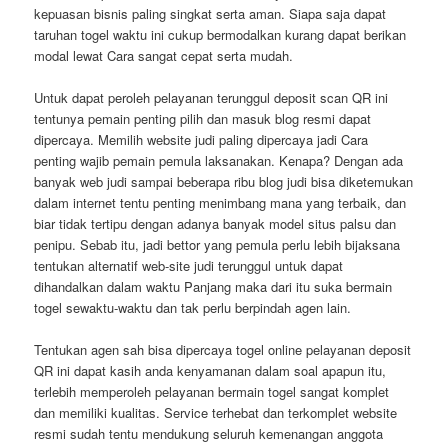
kepuasan bisnis paling singkat serta aman. Siapa saja dapat
taruhan togel waktu ini cukup bermodalkan kurang dapat berikan
modal lewat Cara sangat cepat serta mudah.
Untuk dapat peroleh pelayanan terunggul deposit scan QR ini
tentunya pemain penting pilih dan masuk blog resmi dapat
dipercaya. Memilih website judi paling dipercaya jadi Cara
penting wajib pemain pemula laksanakan. Kenapa? Dengan ada
banyak web judi sampai beberapa ribu blog judi bisa diketemukan
dalam internet tentu penting menimbang mana yang terbaik, dan
biar tidak tertipu dengan adanya banyak model situs palsu dan
penipu. Sebab itu, jadi bettor yang pemula perlu lebih bijaksana
tentukan alternatif web-site judi terunggul untuk dapat
dihandalkan dalam waktu Panjang maka dari itu suka bermain
togel sewaktu-waktu dan tak perlu berpindah agen lain.
Tentukan agen sah bisa dipercaya togel online pelayanan deposit
QR ini dapat kasih anda kenyamanan dalam soal apapun itu,
terlebih memperoleh pelayanan bermain togel sangat komplet
dan memiliki kualitas. Service terhebat dan terkomplet website
resmi sudah tentu mendukung seluruh kemenangan anggota