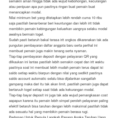
semakin aman hingga tidak ada wujud kebohongan, kecurangan
atau penipuan apa pun pastinya ringan buat pemain buat
menancapkan modal.
Nilai minimum bet yang ditetapkan lebih rendah cuma 10 ribu
saja pastilah benar-benar beri keuntungan dan lebih irit tidak
membikin pemain kebingungan keluarkan uangnya selaku modal
awalnya bermain togel.
Sudah pasti betaruh bakal terasa irit ongkos dikarenakan tak ada
pungutan pembayaran daftar anggota baru serta perihal ini
membuat pemain juga makin tenang serta nyaman.
Tiap-tiap pembayaran deposit dengan pelayanan QR yang
dilkaukan ini lantas pastilah lebih semakin cepat dan irit waktu
pastinya soal ini membuat lebih mudah pemain terus dapat isi
saldo setiap waktu biarpun dengan nilai yang sedikit pastinya
saldo account automatic selalu bisa dijalankan sangatlah
gampang maka dari itu tak akan limit, pastilah pemain juga dapat
bertaruuh togel setiap saat tidak ada kekurangan modal.
Tiap-tiap bayar deposit ini juga tak ada wujud pemangkasan cost
aapapun karena itu pemain lebih simpel peroleh pelayanan paling
efektif betaruh bisa taruhan dengan lebih maksimal pastilah tidak
ada sesuatu hal yang membikin pemain berasa rugi.
Pedoman Untuk Pemula Langkah Pasang Angka Taruhan Uang