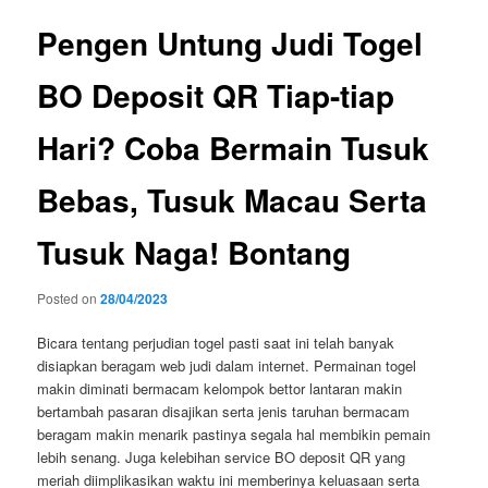
Pengen Untung Judi Togel
BO Deposit QR Tiap-tiap
Hari? Coba Bermain Tusuk
Bebas, Tusuk Macau Serta
Tusuk Naga! Bontang
Posted on
28/04/2023
Bicara tentang perjudian togel pasti saat ini telah banyak
disiapkan beragam web judi dalam internet. Permainan togel
makin diminati bermacam kelompok bettor lantaran makin
bertambah pasaran disajikan serta jenis taruhan bermacam
beragam makin menarik pastinya segala hal membikin pemain
lebih senang. Juga kelebihan service BO deposit QR yang
meriah diimplikasikan waktu ini memberinya keluasaan serta