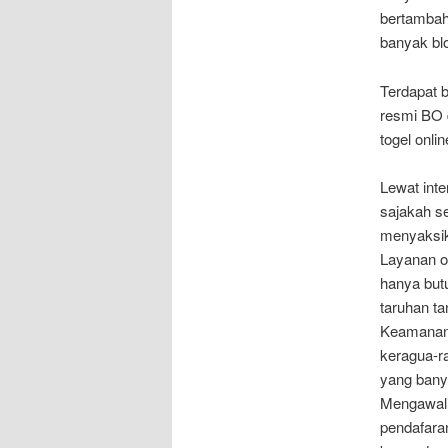
bertambah
banyak blo
Terdapat 
resmi BO 
togel onli
Lewat inte
sajakah s
menyaksik
Layanan o
hanya but
taruhan t
Keamanan t
keragua-r
yang bany
Mengawali
pendafara