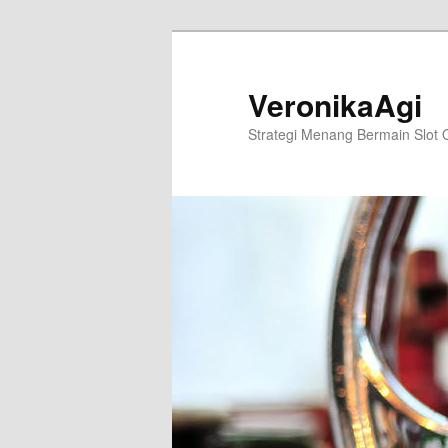
Skip
to
primary
VeronikaAgi
content
Strategi Menang Bermain Slot 