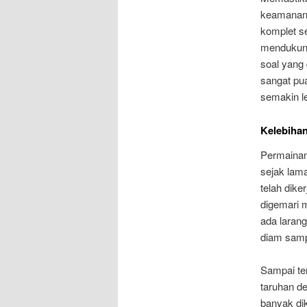
keamanan 
komplet se
mendukung
soal yang 
sangat pu
semakin l
Kelebihan
Permainan 
sejak lama
telah dik
digemari 
ada larang
diam samp
Sampai ter
taruhan d
banyak dik