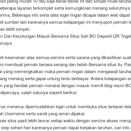
sit paling murah 10 ribu saja benar-benar irit dan simpel mulai taruha
beberapa layanan terkomplet serta kemungkinan menang seluruhnya
rima. Beberapa info serta data togel ringan dicapai dalam web dapat
i di sumber lain karenanya semua kelapangan ini menyuport pemain
n lebih simpel.
n Dan Keuntungan Masuk Bersama Situs Sah BO Deposit QR Togel
ercaya
h keamanan atas semua service serta sarana yang dikasihkan suatu
 ini membuat pemain berasa senang dan betah Bersama situs itu. Pas
al yang memengkalkan maka pemain ringan dalam mengawali taruhan
ang menang serta gapai untung tentu berbayar. Antara kelapangan s
n yang hendak pemain merasai dengan masuk memili blog resmi BO
dipercaya, salah satunya seperti berikut:
rus-menerus dipermudahkan login untuk membuka situs lantaran tel
ah Username serta sandi yang aman dipakai.
es situs pasti lebih lancar setiap waktu dengan service akses meru
stop sehari-hari karenanya pemain dapat kerjakan taruhan, cari info 