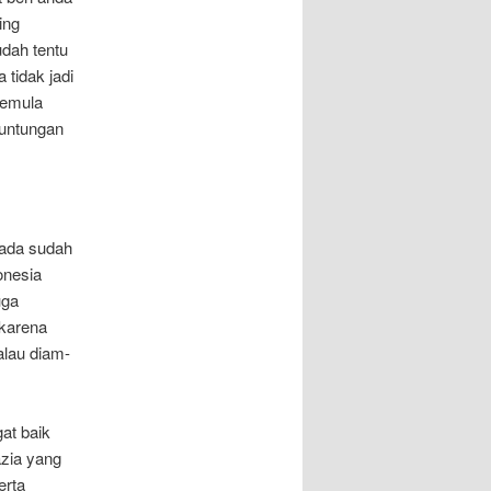
ing
udah tentu
tidak jadi
pemula
runtungan
 ada sudah
onesia
uga
karena
alau diam-
at baik
zia yang
erta