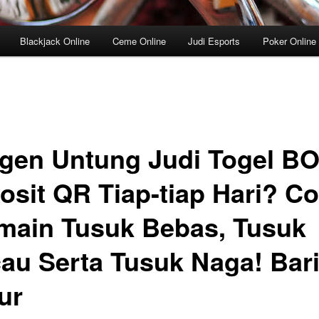
Blackjack Online
Ceme Online
Judi Esports
Poker Online
gen Untung Judi Togel B
osit QR Tiap-tiap Hari? C
main Tusuk Bebas, Tusuk
au Serta Tusuk Naga! Bari
ur