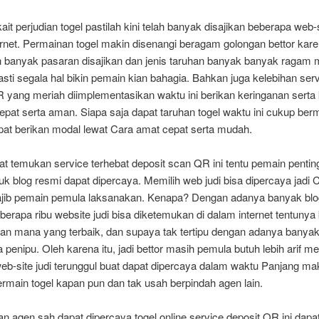
kait perjudian togel pastilah kini telah banyak disajikan beberapa web-si
rnet. Permainan togel makin disenangi beragam golongan bettor kar
 banyak pasaran disajikan dan jenis taruhan banyak banyak ragam 
sti segala hal bikin pemain kian bahagia. Bahkan juga kelebihan ser
R yang meriah diimplementasikan waktu ini berikan keringanan sert
cepat serta aman. Siapa saja dapat taruhan togel waktu ini cukup ber
pat berikan modal lewat Cara amat cepat serta mudah.
t temukan service terhebat deposit scan QR ini tentu pemain penting 
k blog resmi dapat dipercaya. Memilih web judi bisa dipercaya jadi 
ajib pemain pemula laksanakan. Kenapa? Dengan adanya banyak blog
erapa ribu website judi bisa diketemukan di dalam internet tentunya
an mana yang terbaik, dan supaya tak tertipu dengan adanya banyak 
a penipu. Oleh karena itu, jadi bettor masih pemula butuh lebih arif 
 web-site judi terunggul buat dapat dipercaya dalam waktu Panjang mak
rmain togel kapan pun dan tak usah berpindah agen lain.
 agen sah dapat dipercaya togel online service deposit QR ini dapat