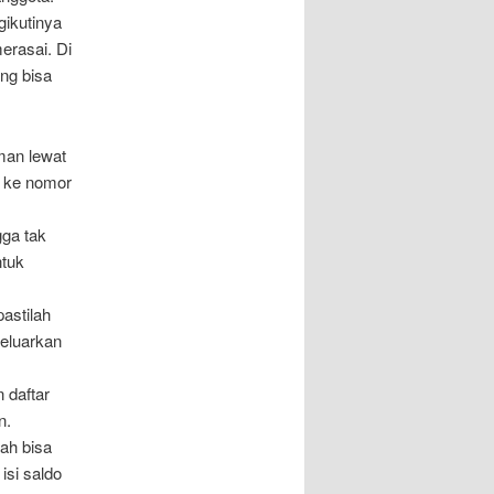
gikutinya
erasai. Di
ng bisa
man lewat
r ke nomor
gga tak
ntuk
astilah
keluarkan
 daftar
n.
ah bisa
isi saldo