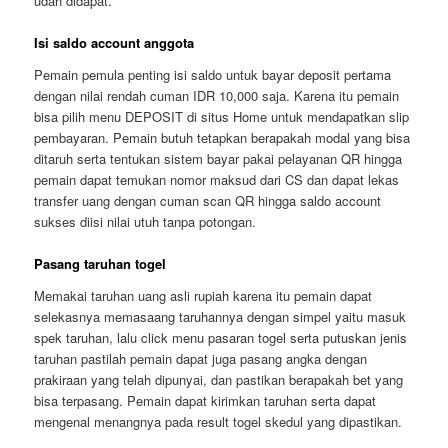
udah didapat.
Isi saldo account anggota
Pemain pemula penting isi saldo untuk bayar deposit pertama
dengan nilai rendah cuman IDR 10,000 saja. Karena itu pemain
bisa pilih menu DEPOSIT di situs Home untuk mendapatkan slip
pembayaran. Pemain butuh tetapkan berapakah modal yang bisa
ditaruh serta tentukan sistem bayar pakai pelayanan QR hingga
pemain dapat temukan nomor maksud dari CS dan dapat lekas
transfer uang dengan cuman scan QR hingga saldo account
sukses diisi nilai utuh tanpa potongan.
Pasang taruhan togel
Memakai taruhan uang asli rupiah karena itu pemain dapat
selekasnya memasaang taruhannya dengan simpel yaitu masuk
spek taruhan, lalu click menu pasaran togel serta putuskan jenis
taruhan pastilah pemain dapat juga pasang angka dengan
prakiraan yang telah dipunyai, dan pastikan berapakah bet yang
bisa terpasang. Pemain dapat kirimkan taruhan serta dapat
mengenal menangnya pada result togel skedul yang dipastikan.