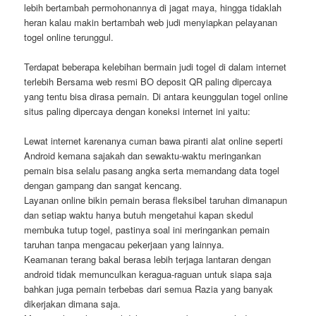
lebih bertambah permohonannya di jagat maya, hingga tidaklah
heran kalau makin bertambah web judi menyiapkan pelayanan
togel online terunggul.
Terdapat beberapa kelebihan bermain judi togel di dalam internet
terlebih Bersama web resmi BO deposit QR paling dipercaya
yang tentu bisa dirasa pemain. Di antara keunggulan togel online
situs paling dipercaya dengan koneksi internet ini yaitu:
Lewat internet karenanya cuman bawa piranti alat online seperti
Android kemana sajakah dan sewaktu-waktu meringankan
pemain bisa selalu pasang angka serta memandang data togel
dengan gampang dan sangat kencang.
Layanan online bikin pemain berasa fleksibel taruhan dimanapun
dan setiap waktu hanya butuh mengetahui kapan skedul
membuka tutup togel, pastinya soal ini meringankan pemain
taruhan tanpa mengacau pekerjaan yang lainnya.
Keamanan terang bakal berasa lebih terjaga lantaran dengan
android tidak memunculkan keragua-raguan untuk siapa saja
bahkan juga pemain terbebas dari semua Razia yang banyak
dikerjakan dimana saja.