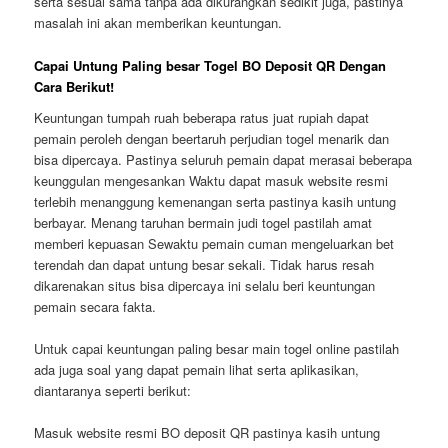
serta sesuai sama tanpa ada dikurangkan sedikit juga, pastinya
masalah ini akan memberikan keuntungan.
Capai Untung Paling besar Togel BO Deposit QR Dengan
Cara Berikut!
Keuntungan tumpah ruah beberapa ratus juat rupiah dapat
pemain peroleh dengan beertaruh perjudian togel menarik dan
bisa dipercaya. Pastinya seluruh pemain dapat merasai beberapa
keunggulan mengesankan Waktu dapat masuk website resmi
terlebih menanggung kemenangan serta pastinya kasih untung
berbayar. Menang taruhan bermain judi togel pastilah amat
memberi kepuasan Sewaktu pemain cuman mengeluarkan bet
terendah dan dapat untung besar sekali. Tidak harus resah
dikarenakan situs bisa dipercaya ini selalu beri keuntungan
pemain secara fakta.
Untuk capai keuntungan paling besar main togel online pastilah
ada juga soal yang dapat pemain lihat serta aplikasikan,
diantaranya seperti berikut:
Masuk website resmi BO deposit QR pastinya kasih untung