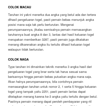
COLOK MACAU
Taruhan ini yakni menerka dua angka yang betul ada dan tertera
dihasil pengeluaran togel, pasti pemain bebas menunjuk angka
posisi mana saja tak perlu berturutan. Mengenai
perumpamaannya, jikalau semisalnya pemain memasangkan
taruhannya buat angka 8 dan 3, lantas dari hasil keluaran togel
merupakan memberikan 3287, pasti pemain juga dikatakan
menang dikarenakan angka itu tertulis dihasil keluaran togel
walaupun tidak berturutan.
COLOK NAGA
Type taruhan ini dimainkan teknik menerka 3 angka hasil dari
pengeluaran togel yang bnar serta tak harus sesuai sama
barisannya hingga pemain bebas putuskan angka mana saja.
Akan halnya perumpamaannya, bila contohnya pemain
memasangkan taruhan untuk nomor 2, 1 serta 5 hingga keluaran
togel yang tampak yaitu 2251, pasti pemain lantas dapat
ditetapkan menang karena ke-3 angka yaitu tertulis dengan betul.
Pastinya pemain menang dapat peroleh pembayaran yang riil