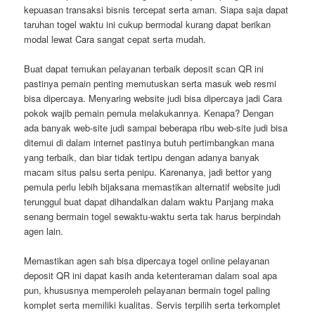
kepuasan transaksi bisnis tercepat serta aman. Siapa saja dapat
taruhan togel waktu ini cukup bermodal kurang dapat berikan
modal lewat Cara sangat cepat serta mudah.
Buat dapat temukan pelayanan terbaik deposit scan QR ini
pastinya pemain penting memutuskan serta masuk web resmi
bisa dipercaya. Menyaring website judi bisa dipercaya jadi Cara
pokok wajib pemain pemula melakukannya. Kenapa? Dengan
ada banyak web-site judi sampai beberapa ribu web-site judi bisa
ditemui di dalam internet pastinya butuh pertimbangkan mana
yang terbaik, dan biar tidak tertipu dengan adanya banyak
macam situs palsu serta penipu. Karenanya, jadi bettor yang
pemula perlu lebih bijaksana memastikan alternatif website judi
terunggul buat dapat dihandalkan dalam waktu Panjang maka
senang bermain togel sewaktu-waktu serta tak harus berpindah
agen lain.
Memastikan agen sah bisa dipercaya togel online pelayanan
deposit QR ini dapat kasih anda ketenteraman dalam soal apa
pun, khususnya memperoleh pelayanan bermain togel paling
komplet serta memiliki kualitas. Servis terpilih serta terkomplet