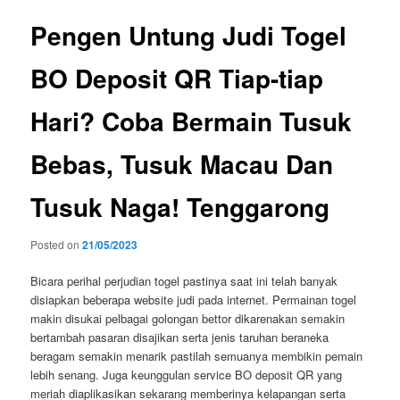
Pengen Untung Judi Togel
BO Deposit QR Tiap-tiap
Hari? Coba Bermain Tusuk
Bebas, Tusuk Macau Dan
Tusuk Naga! Tenggarong
Posted on
21/05/2023
Bicara perihal perjudian togel pastinya saat ini telah banyak
disiapkan beberapa website judi pada internet. Permainan togel
makin disukai pelbagai golongan bettor dikarenakan semakin
bertambah pasaran disajikan serta jenis taruhan beraneka
beragam semakin menarik pastilah semuanya membikin pemain
lebih senang. Juga keunggulan service BO deposit QR yang
meriah diaplikasikan sekarang memberinya kelapangan serta