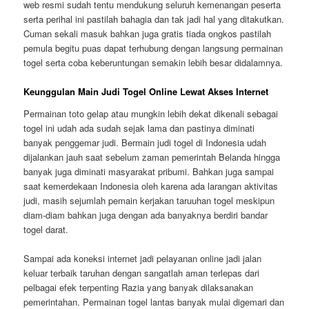
web resmi sudah tentu mendukung seluruh kemenangan peserta
serta perihal ini pastilah bahagia dan tak jadi hal yang ditakutkan.
Cuman sekali masuk bahkan juga gratis tiada ongkos pastilah
pemula begitu puas dapat terhubung dengan langsung permainan
togel serta coba keberuntungan semakin lebih besar didalamnya.
Keunggulan Main Judi Togel Online Lewat Akses Internet
Permainan toto gelap atau mungkin lebih dekat dikenali sebagai
togel ini udah ada sudah sejak lama dan pastinya diminati
banyak penggemar judi. Bermain judi togel di Indonesia udah
dijalankan jauh saat sebelum zaman pemerintah Belanda hingga
banyak juga diminati masyarakat pribumi. Bahkan juga sampai
saat kemerdekaan Indonesia oleh karena ada larangan aktivitas
judi, masih sejumlah pemain kerjakan taruuhan togel meskipun
diam-diam bahkan juga dengan ada banyaknya berdiri bandar
togel darat.
Sampai ada koneksi internet jadi pelayanan online jadi jalan
keluar terbaik taruhan dengan sangatlah aman terlepas dari
pelbagai efek terpenting Razia yang banyak dilaksanakan
pemerintahan. Permainan togel lantas banyak mulai digemari dan