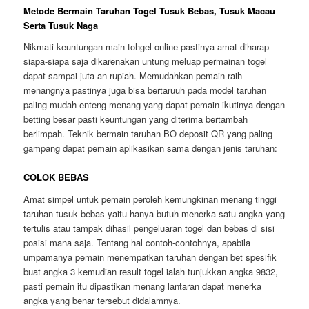
Metode Bermain Taruhan Togel Tusuk Bebas, Tusuk Macau
Serta Tusuk Naga
Nikmati keuntungan main tohgel online pastinya amat diharap
siapa-siapa saja dikarenakan untung meluap permainan togel
dapat sampai juta-an rupiah. Memudahkan pemain raih
menangnya pastinya juga bisa bertaruuh pada model taruhan
paling mudah enteng menang yang dapat pemain ikutinya dengan
betting besar pasti keuntungan yang diterima bertambah
berlimpah. Teknik bermain taruhan BO deposit QR yang paling
gampang dapat pemain aplikasikan sama dengan jenis taruhan:
COLOK BEBAS
Amat simpel untuk pemain peroleh kemungkinan menang tinggi
taruhan tusuk bebas yaitu hanya butuh menerka satu angka yang
tertulis atau tampak dihasil pengeluaran togel dan bebas di sisi
posisi mana saja. Tentang hal contoh-contohnya, apabila
umpamanya pemain menempatkan taruhan dengan bet spesifik
buat angka 3 kemudian result togel ialah tunjukkan angka 9832,
pasti pemain itu dipastikan menang lantaran dapat menerka
angka yang benar tersebut didalamnya.