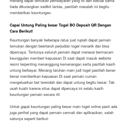
menang dapat temukan pembayaran yang riil dan sesuai sama
tiada dikurangkan sedikit lantas, pastilah masalah ini begitu
memberikan keuntungan.
Capai Untung Paling besar Togel BO Deposit QR Dengan
Cara Berikut!
Keuntungan banyak beberapa ratus juat rupiah dapat pemain
temukan dengan beertaruh perjudian togel menarik dan bisa
dipercaya. Tentunya seluruh pemain dapat merasai bermacam
keunggulan memberi kepuasan Di saat dapat masuk website
resmi terpenting menanggung kemenangan serta pastilah kasih
untung berbayar. Menang taruhan main judi togel pastilah benar-
benar memberikan kepuasan Di saat pemain cuman
mengeluarkan bet terendah dan dapat untung begitu besar. Tak
usah kuatir karena situs dapat dipercaya ini selalu kasih
keuntungan pemain secara riil.
Untuk gapai keuntungan paling besar main togel online pasti ada
juga perihal yang dapat pemain cermati dan aplikasikan, salah
satunya seperti berikut: