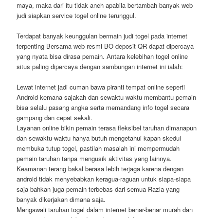
maya, maka dari itu tidak aneh apabila bertambah banyak web
judi siapkan service togel online terunggul.
Terdapat banyak keunggulan bermain judi togel pada internet
terpenting Bersama web resmi BO deposit QR dapat dipercaya
yang nyata bisa dirasa pemain. Antara kelebihan togel online
situs paling dipercaya dengan sambungan internet ini ialah:
Lewat internet jadi cuman bawa piranti tempat online seperti
Android kemana sajakah dan sewaktu-waktu membantu pemain
bisa selalu pasang angka serta memandang info togel secara
gampang dan cepat sekali.
Layanan online bikin pemain terasa fleksibel taruhan dimanapun
dan sewaktu-waktu hanya butuh mengetahui kapan skedul
membuka tutup togel, pastilah masalah ini mempermudah
pemain taruhan tanpa mengusik aktivitas yang lainnya.
Keamanan terang bakal berasa lebih terjaga karena dengan
android tidak menyebabkan keragua-raguan untuk siapa-siapa
saja bahkan juga pemain terbebas dari semua Razia yang
banyak dikerjakan dimana saja.
Mengawali taruhan togel dalam internet benar-benar murah dan