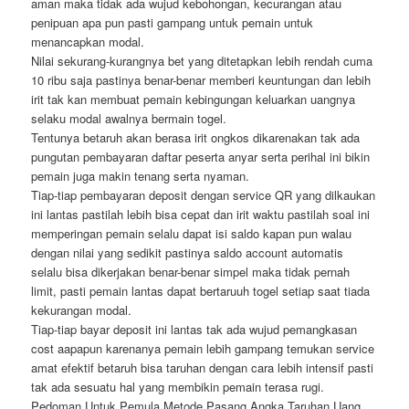
aman maka tidak ada wujud kebohongan, kecurangan atau
penipuan apa pun pasti gampang untuk pemain untuk
menancapkan modal.
Nilai sekurang-kurangnya bet yang ditetapkan lebih rendah cuma
10 ribu saja pastinya benar-benar memberi keuntungan dan lebih
irit tak kan membuat pemain kebingungan keluarkan uangnya
selaku modal awalnya bermain togel.
Tentunya betaruh akan berasa irit ongkos dikarenakan tak ada
pungutan pembayaran daftar peserta anyar serta perihal ini bikin
pemain juga makin tenang serta nyaman.
Tiap-tiap pembayaran deposit dengan service QR yang dilkaukan
ini lantas pastilah lebih bisa cepat dan irit waktu pastilah soal ini
memperingan pemain selalu dapat isi saldo kapan pun walau
dengan nilai yang sedikit pastinya saldo account automatis
selalu bisa dikerjakan benar-benar simpel maka tidak pernah
limit, pasti pemain lantas dapat bertaruuh togel setiap saat tiada
kekurangan modal.
Tiap-tiap bayar deposit ini lantas tak ada wujud pemangkasan
cost aapapun karenanya pemain lebih gampang temukan service
amat efektif betaruh bisa taruhan dengan cara lebih intensif pasti
tak ada sesuatu hal yang membikin pemain terasa rugi.
Pedoman Untuk Pemula Metode Pasang Angka Taruhan Uang