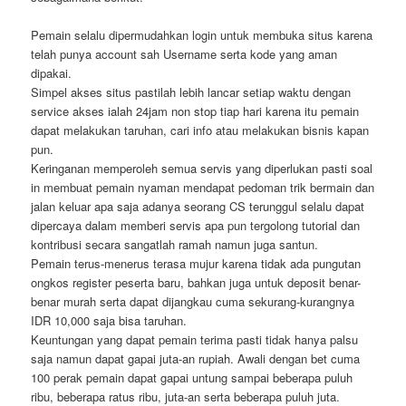
Pemain selalu dipermudahkan login untuk membuka situs karena
telah punya account sah Username serta kode yang aman
dipakai.
Simpel akses situs pastilah lebih lancar setiap waktu dengan
service akses ialah 24jam non stop tiap hari karena itu pemain
dapat melakukan taruhan, cari info atau melakukan bisnis kapan
pun.
Keringanan memperoleh semua servis yang diperlukan pasti soal
in membuat pemain nyaman mendapat pedoman trik bermain dan
jalan keluar apa saja adanya seorang CS terunggul selalu dapat
dipercaya dalam memberi servis apa pun tergolong tutorial dan
kontribusi secara sangatlah ramah namun juga santun.
Pemain terus-menerus terasa mujur karena tidak ada pungutan
ongkos register peserta baru, bahkan juga untuk deposit benar-
benar murah serta dapat dijangkau cuma sekurang-kurangnya
IDR 10,000 saja bisa taruhan.
Keuntungan yang dapat pemain terima pasti tidak hanya palsu
saja namun dapat gapai juta-an rupiah. Awali dengan bet cuma
100 perak pemain dapat gapai untung sampai beberapa puluh
ribu, beberapa ratus ribu, juta-an serta beberapa puluh juta.