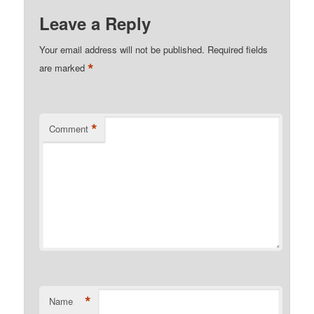
Leave a Reply
Your email address will not be published.
Required fields
*
are marked
*
Comment
*
Name