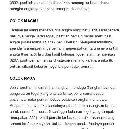
9832, pastilah pemain itu dipastikan menang lantaran dapat
mengira angka yang cocok terdapat didalamnya.
COLOK MACAU
Taruhan ini yakni menerka dua angka yang betul ada serta tertera
hasilnya pengeluaran togel, pastilah pemain bebas menunjuk
angka posisi mana saja tak perlu berurut. Mengenai misalnya,
seandainya umpamanya pemain menempatkan taruhannya untuk
angka 8 serta 3, lalu dari hasil keluaran togel ialah memberikan
3287, pasti pemain lantas dikatakan menang karena angka itu
tertulis dihasil keluaran togel biarpun tidak berurut.
COLOK NAGA
Jenis taruhan ini dimainkan langkah menduga 3 angka hasil dari
pengeluaran togel yang bnar serta tak perlu sama sesuai
posisinya maka pemain bebas putuskan angka mana saja.
Adapun misalnya, jika contohnya pemain memasangkan taruhan
untuk nomor 2, 1 serta 5 sehingga keluaran togel yang tampak
merupakan 2251, pasti pemain lantas dapat dikatakan menang
karena ke-3 angka yakni tertera dengan betul. Pastinya pemain