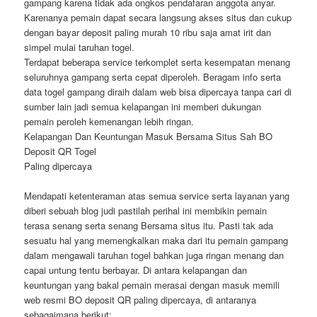
gampang karena tidak ada ongkos pendafaran anggota anyar.
Karenanya pemain dapat secara langsung akses situs dan cukup
dengan bayar deposit paling murah 10 ribu saja amat irit dan
simpel mulai taruhan togel.
Terdapat beberapa service terkomplet serta kesempatan menang
seluruhnya gampang serta cepat diperoleh. Beragam info serta
data togel gampang diraih dalam web bisa dipercaya tanpa cari di
sumber lain jadi semua kelapangan ini memberi dukungan
pemain peroleh kemenangan lebih ringan.
Kelapangan Dan Keuntungan Masuk Bersama Situs Sah BO
Deposit QR Togel
Paling dipercaya
Mendapati ketenteraman atas semua service serta layanan yang
diberi sebuah blog judi pastilah perihal ini membikin pemain
terasa senang serta senang Bersama situs itu. Pasti tak ada
sesuatu hal yang memengkalkan maka dari itu pemain gampang
dalam mengawali taruhan togel bahkan juga ringan menang dan
capai untung tentu berbayar. Di antara kelapangan dan
keuntungan yang bakal pemain merasai dengan masuk memili
web resmi BO deposit QR paling dipercaya, di antaranya
sebagaimana berikut: