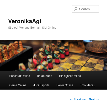
Skip
to
Sear
primary
content
VeronikaAgi
Strategi Menang Bermain Slot Online
Main
Baccarat Online
Balap Kuda
Blackjack Online
menu
Ceme Online
Judi Esports
Poker Online
Toto Macau
Post
←
Previous
Next
→
navigation