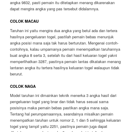
angka 9832, pasti pemain itu ditetapkan menang dikarenakan
dapat mengira angka yang pas tersebut didalamnya.
COLOK MACAU
Taruhan ini yaitu mengira dua angka yang betul ada dan tertera
hasilnya pengeluaran togel, pastilah pemain bebas menunjuk
angka posisi mana saja tak harus berturutan. Mengenai contoh-
contohnya, kalau umpamanya pemain menempatkan taruhannya
buat angka 8 serta 3, setelah itu dari hasil keluaran togel yakni
memperlihatkan 3287, pastinya pemain lantas dikatakan menang
lantaran angka itu tertera hasilnya keluaran togel walaupun tidak
berurut.
COLOK NAGA
Model taruhan ini dimainkan teknik menerka 3 angka hasil dari
pengeluaran togel yang bnar dan tidak harus sesuai sama
posisinya maka pemain bebas pastikan angka mana saja.
Tentang hal perumpamaannya, seandainya misalkan pemain
menempatkan taruhan untuk nomor 2, 1 dan 5 sehingga keluaran
togel yang tampil yaitu 2251, pastinya pemain juga dapat