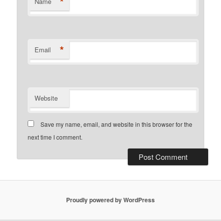
*
Name
*
Email
Website
Save my name, email, and website in this browser for the
next time I comment.
Proudly powered by WordPress