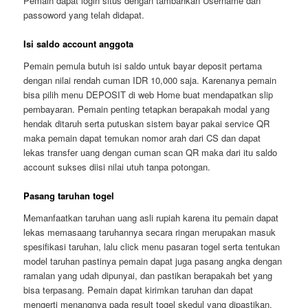
Pemain dapat login situs dengan tambahkan Username dan
passoword yang telah didapat.
Isi saldo account anggota
Pemain pemula butuh isi saldo untuk bayar deposit pertama
dengan nilai rendah cuman IDR 10,000 saja. Karenanya pemain
bisa pilih menu DEPOSIT di web Home buat mendapatkan slip
pembayaran. Pemain penting tetapkan berapakah modal yang
hendak ditaruh serta putuskan sistem bayar pakai service QR
maka pemain dapat temukan nomor arah dari CS dan dapat
lekas transfer uang dengan cuman scan QR maka dari itu saldo
account sukses diisi nilai utuh tanpa potongan.
Pasang taruhan togel
Memanfaatkan taruhan uang asli rupiah karena itu pemain dapat
lekas memasaang taruhannya secara ringan merupakan masuk
spesifikasi taruhan, lalu click menu pasaran togel serta tentukan
model taruhan pastinya pemain dapat juga pasang angka dengan
ramalan yang udah dipunyai, dan pastikan berapakah bet yang
bisa terpasang. Pemain dapat kirimkan taruhan dan dapat
mengerti menangnya pada result togel skedul yang dipastikan.