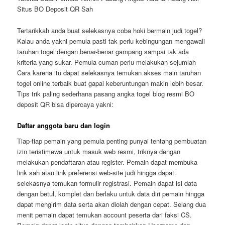
Situs BO Deposit QR Sah
Tertarikkah anda buat selekasnya coba hoki bermain judi togel?
Kalau anda yakni pemula pasti tak perlu kebingungan mengawali
taruhan togel dengan benar-benar gampang sampai tak ada
kriteria yang sukar. Pemula cuman perlu melakukan sejumlah
Cara karena itu dapat selekasnya temukan akses main taruhan
togel online terbaik buat gapai keberuntungan makin lebih besar.
Tips trik paling sederhana pasang angka togel blog resmi BO
deposit QR bisa dipercaya yakni:
Daftar anggota baru dan login
Tiap-tiap pemain yang pemula penting punyai tentang pembuatan
izin teristimewa untuk masuk web resmi, triknya dengan
melakukan pendaftaran atau register. Pemain dapat membuka
link sah atau link preferensi web-site judi hingga dapat
selekasnya temukan formulir registrasi. Pemain dapat isi data
dengan betul, komplet dan berlaku untuk data diri pemain hingga
dapat mengirim data serta akan diolah dengan cepat. Selang dua
menit pemain dapat temukan account peserta dari faksi CS.