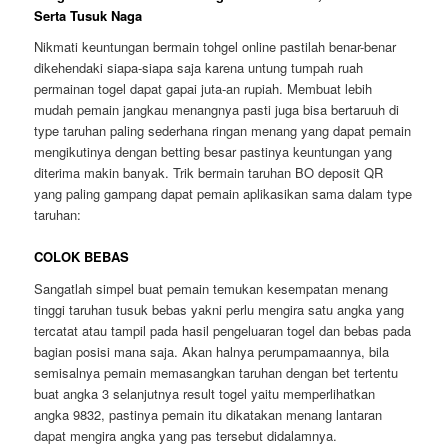
Serta Tusuk Naga
Nikmati keuntungan bermain tohgel online pastilah benar-benar
dikehendaki siapa-siapa saja karena untung tumpah ruah
permainan togel dapat gapai juta-an rupiah. Membuat lebih
mudah pemain jangkau menangnya pasti juga bisa bertaruuh di
type taruhan paling sederhana ringan menang yang dapat pemain
mengikutinya dengan betting besar pastinya keuntungan yang
diterima makin banyak. Trik bermain taruhan BO deposit QR
yang paling gampang dapat pemain aplikasikan sama dalam type
taruhan:
COLOK BEBAS
Sangatlah simpel buat pemain temukan kesempatan menang
tinggi taruhan tusuk bebas yakni perlu mengira satu angka yang
tercatat atau tampil pada hasil pengeluaran togel dan bebas pada
bagian posisi mana saja. Akan halnya perumpamaannya, bila
semisalnya pemain memasangkan taruhan dengan bet tertentu
buat angka 3 selanjutnya result togel yaitu memperlihatkan
angka 9832, pastinya pemain itu dikatakan menang lantaran
dapat mengira angka yang pas tersebut didalamnya.