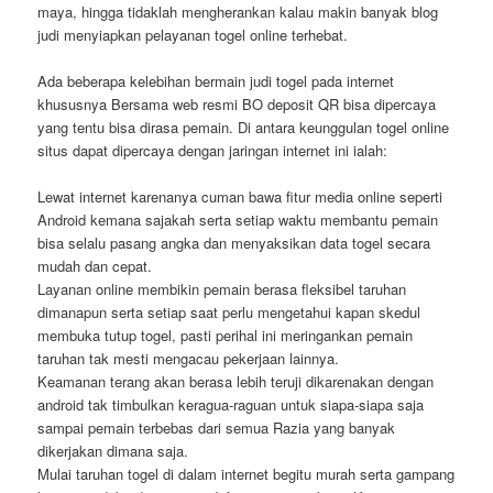
maya, hingga tidaklah mengherankan kalau makin banyak blog
judi menyiapkan pelayanan togel online terhebat.
Ada beberapa kelebihan bermain judi togel pada internet
khususnya Bersama web resmi BO deposit QR bisa dipercaya
yang tentu bisa dirasa pemain. Di antara keunggulan togel online
situs dapat dipercaya dengan jaringan internet ini ialah:
Lewat internet karenanya cuman bawa fitur media online seperti
Android kemana sajakah serta setiap waktu membantu pemain
bisa selalu pasang angka dan menyaksikan data togel secara
mudah dan cepat.
Layanan online membikin pemain berasa fleksibel taruhan
dimanapun serta setiap saat perlu mengetahui kapan skedul
membuka tutup togel, pasti perihal ini meringankan pemain
taruhan tak mesti mengacau pekerjaan lainnya.
Keamanan terang akan berasa lebih teruji dikarenakan dengan
android tak timbulkan keragua-raguan untuk siapa-siapa saja
sampai pemain terbebas dari semua Razia yang banyak
dikerjakan dimana saja.
Mulai taruhan togel di dalam internet begitu murah serta gampang