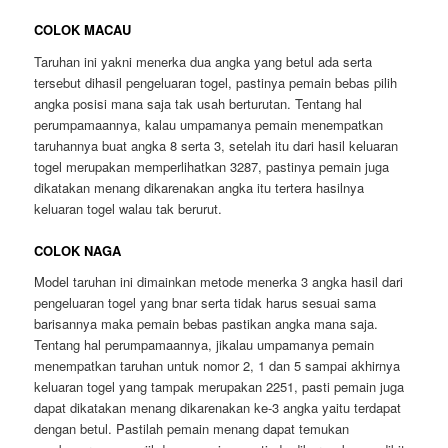
COLOK MACAU
Taruhan ini yakni menerka dua angka yang betul ada serta
tersebut dihasil pengeluaran togel, pastinya pemain bebas pilih
angka posisi mana saja tak usah berturutan. Tentang hal
perumpamaannya, kalau umpamanya pemain menempatkan
taruhannya buat angka 8 serta 3, setelah itu dari hasil keluaran
togel merupakan memperlihatkan 3287, pastinya pemain juga
dikatakan menang dikarenakan angka itu tertera hasilnya
keluaran togel walau tak berurut.
COLOK NAGA
Model taruhan ini dimainkan metode menerka 3 angka hasil dari
pengeluaran togel yang bnar serta tidak harus sesuai sama
barisannya maka pemain bebas pastikan angka mana saja.
Tentang hal perumpamaannya, jikalau umpamanya pemain
menempatkan taruhan untuk nomor 2, 1 dan 5 sampai akhirnya
keluaran togel yang tampak merupakan 2251, pasti pemain juga
dapat dikatakan menang dikarenakan ke-3 angka yaitu terdapat
dengan betul. Pastilah pemain menang dapat temukan