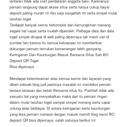
lantaran tidak ada cost pendafaran anggota baru. Karenanya
pemain langsung dapat akses situs serta hanya cukup bayar
deposit paling murah 10 ribu saja sangatlah irit serta simpel mulai
taruhan togel.
Terdapat banyak servis terkomplet dan kemungkinan menang
segala hal cepat serta mudah diperoleh. Pelbagai data dan data
togel simpel dicapai di web paling dipercaya tak mesti cari di
sumber lain karena itu semua keluasaan ini memberikan
dukungan pemain temukan kemenangan lebih gampang.
Keringanan Dan Keuntungan Masuk Bersama Situs Sah BO
Deposit QR Togel
Bisa dipercaya
Mendapat ketenteraman atas semua servis dan layanan yang
diberi sebuah blog judi pastinya masalah ini membikin pemain
berasa kerasan dan betah Bersama situs itu. Pastilah tidak ada
sesuatu hal yang menyebalkan maka dari itu pemain ringan
dalam mulai taruhan togel sampai simpel menang serta capai
untung jelas berbayar. Di antara keringanan serta keuntungan
yang bisa pemain merasai dengan masuk memili blog resmi BO
deposit QR bisa dipercaya, salah satunya berikut ini: