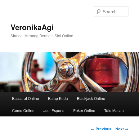
Skip
to
Sear
primary
content
VeronikaAgi
Strategi Menang Bermain Slot Online
Main
Baccarat Online
Balap Kuda
Blackjack Online
menu
Ceme Online
Judi Esports
Poker Online
Toto Macau
Post
←
Previous
Next
→
navigation