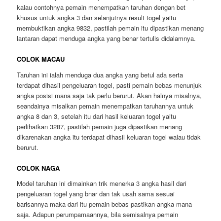
kalau contohnya pemain menempatkan taruhan dengan bet
khusus untuk angka 3 dan selanjutnya result togel yaitu
membuktikan angka 9832, pastilah pemain itu dipastikan menang
lantaran dapat menduga angka yang benar tertulis didalamnya.
COLOK MACAU
Taruhan ini ialah menduga dua angka yang betul ada serta
terdapat dihasil pengeluaran togel, pasti pemain bebas menunjuk
angka posisi mana saja tak perlu berurut. Akan halnya misalnya,
seandainya misalkan pemain menempatkan taruhannya untuk
angka 8 dan 3, setelah itu dari hasil keluaran togel yaitu
perlihatkan 3287, pastilah pemain juga dipastikan menang
dikarenakan angka itu terdapat dihasil keluaran togel walau tidak
berurut.
COLOK NAGA
Model taruhan ini dimainkan trik menerka 3 angka hasil dari
pengeluaran togel yang bnar dan tak usah sama sesuai
barisannya maka dari itu pemain bebas pastikan angka mana
saja. Adapun perumpamaannya, bila semisalnya pemain