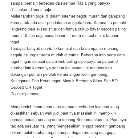
sampai pemain terbebas dari semua Razia yang banyak
dijalankan dimana saja.
Mulai taruhan togel di dalam internet begitu murah dan gampang
karena tak ada cost pendafaran anggota baru. Karena itu pemain
langsung bisa akses situs dan hanya cukup bayar deposit paling
murah 10 ribu saja benar-benar irit serta simpel mulai taruhan
togel.
Terdapat banyak servis terkomplet dan kesempatan menang
segala hal cepat serta mudah diterima. Beberapa info serta data
togel ringan dicapai dalam web paling dipercaya tanpa cari di
sumber lain karenanya semua keluasaan ini memberikan
dukungan pemain peroleh kemenangan lebih gampang.
Keringanan Dan Keuntungan Masuk Bersama Situs Sah BO
Deposit QR Togel
Dapat dipercaya
Memperoleh keamanan atas semua servis dan layanan yang
dikasihkan sebuah web judi pastinya masalah ini membikin
pemain berasa senang serta senang Bersama situs itu. Pastinya
tak ada sesuatu hal yang mengesalkan hingga pemain gampang
dalam mulai taruhan togel sampai ringan menang dan gapai