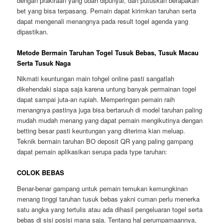
dengan prakiraan yang udah dipunyai, dan putuskan berapakah
bet yang bisa terpasang. Pemain dapat kirimkan taruhan serta
dapat mengenali menangnya pada result togel agenda yang
dipastikan.
Metode Bermain Taruhan Togel Tusuk Bebas, Tusuk Macau
Serta Tusuk Naga
Nikmati keuntungan main tohgel online pasti sangatlah
dikehendaki siapa saja karena untung banyak permainan togel
dapat sampai juta-an rupiah. Memperingan pemain raih
menangnya pastinya juga bisa bertaruuh di model taruhan paling
mudah mudah menang yang dapat pemain mengikutinya dengan
betting besar pasti keuntungan yang diterima kian meluap.
Teknik bermain taruhan BO deposit QR yang paling gampang
dapat pemain aplikasikan serupa pada type taruhan:
COLOK BEBAS
Benar-benar gampang untuk pemain temukan kemungkinan
menang tinggi taruhan tusuk bebas yakni cuman perlu menerka
satu angka yang tertulis atau ada dihasil pengeluaran togel serta
bebas di sisi posisi mana saja. Tentang hal perumpamaannya,