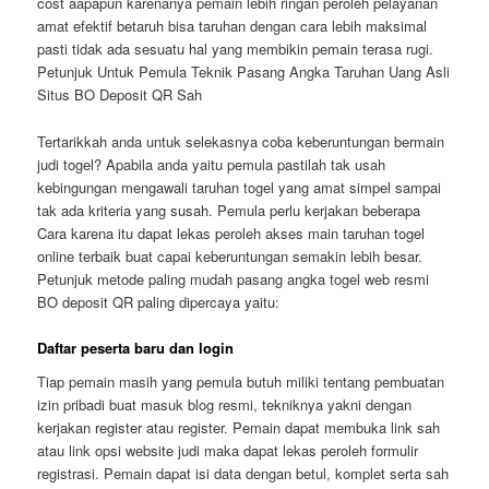
cost aapapun karenanya pemain lebih ringan peroleh pelayanan
amat efektif betaruh bisa taruhan dengan cara lebih maksimal
pasti tidak ada sesuatu hal yang membikin pemain terasa rugi.
Petunjuk Untuk Pemula Teknik Pasang Angka Taruhan Uang Asli
Situs BO Deposit QR Sah
Tertarikkah anda untuk selekasnya coba keberuntungan bermain
judi togel? Apabila anda yaitu pemula pastilah tak usah
kebingungan mengawali taruhan togel yang amat simpel sampai
tak ada kriteria yang susah. Pemula perlu kerjakan beberapa
Cara karena itu dapat lekas peroleh akses main taruhan togel
online terbaik buat capai keberuntungan semakin lebih besar.
Petunjuk metode paling mudah pasang angka togel web resmi
BO deposit QR paling dipercaya yaitu:
Daftar peserta baru dan login
Tiap pemain masih yang pemula butuh miliki tentang pembuatan
izin pribadi buat masuk blog resmi, tekniknya yakni dengan
kerjakan register atau register. Pemain dapat membuka link sah
atau link opsi website judi maka dapat lekas peroleh formulir
registrasi. Pemain dapat isi data dengan betul, komplet serta sah