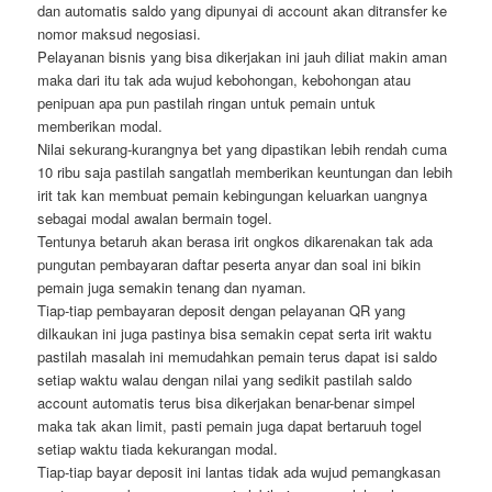
dan automatis saldo yang dipunyai di account akan ditransfer ke
nomor maksud negosiasi.
Pelayanan bisnis yang bisa dikerjakan ini jauh diliat makin aman
maka dari itu tak ada wujud kebohongan, kebohongan atau
penipuan apa pun pastilah ringan untuk pemain untuk
memberikan modal.
Nilai sekurang-kurangnya bet yang dipastikan lebih rendah cuma
10 ribu saja pastilah sangatlah memberikan keuntungan dan lebih
irit tak kan membuat pemain kebingungan keluarkan uangnya
sebagai modal awalan bermain togel.
Tentunya betaruh akan berasa irit ongkos dikarenakan tak ada
pungutan pembayaran daftar peserta anyar dan soal ini bikin
pemain juga semakin tenang dan nyaman.
Tiap-tiap pembayaran deposit dengan pelayanan QR yang
dilkaukan ini juga pastinya bisa semakin cepat serta irit waktu
pastilah masalah ini memudahkan pemain terus dapat isi saldo
setiap waktu walau dengan nilai yang sedikit pastilah saldo
account automatis terus bisa dikerjakan benar-benar simpel
maka tak akan limit, pasti pemain juga dapat bertaruuh togel
setiap waktu tiada kekurangan modal.
Tiap-tiap bayar deposit ini lantas tidak ada wujud pemangkasan