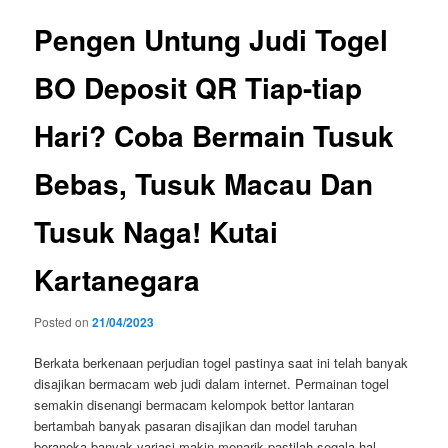
Pengen Untung Judi Togel
BO Deposit QR Tiap-tiap
Hari? Coba Bermain Tusuk
Bebas, Tusuk Macau Dan
Tusuk Naga! Kutai
Kartanegara
Posted on
21/04/2023
Berkata berkenaan perjudian togel pastinya saat ini telah banyak
disajikan bermacam web judi dalam internet. Permainan togel
semakin disenangi bermacam kelompok bettor lantaran
bertambah banyak pasaran disajikan dan model taruhan
beraneka banyak variasi makin menarik pastilah segala hal