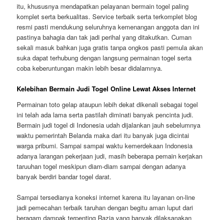
itu, khususnya mendapatkan pelayanan bermain togel paling
komplet serta berkualitas. Service terbaik serta terkomplet blog
resmi pasti mendukung seluruhnya kemenangan anggota dan ini
pastinya bahagia dan tak jadi perihal yang ditakutkan. Cuman
sekali masuk bahkan juga gratis tanpa ongkos pasti pemula akan
suka dapat terhubung dengan langsung permainan togel serta
coba keberuntungan makin lebih besar didalamnya.
Kelebihan Bermain Judi Togel Online Lewat Akses Internet
Permainan toto gelap ataupun lebih dekat dikenali sebagai togel
ini telah ada lama serta pastilah diminati banyak pencinta judi.
Bermain judi togel di Indonesia udah dijalankan jauh sebelumnya
waktu pemerintah Belanda maka dari itu banyak juga dicintai
warga pribumi. Sampai sampai waktu kemerdekaan Indonesia
adanya larangan pekerjaan judi, masih beberapa pemain kerjakan
taruuhan togel meskipun diam-diam sampai dengan adanya
banyak berdiri bandar togel darat.
Sampai tersedianya koneksi internet karena itu layanan on-line
jadi pemecahan terbaik taruhan dengan begitu aman luput dari
beragam dampak terpenting Razia yang banyak dilaksanakan