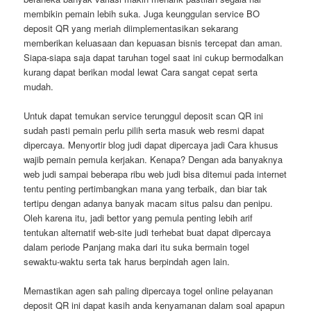
membikin pemain lebih suka. Juga keunggulan service BO
deposit QR yang meriah diimplementasikan sekarang
memberikan keluasaan dan kepuasan bisnis tercepat dan aman.
Siapa-siapa saja dapat taruhan togel saat ini cukup bermodalkan
kurang dapat berikan modal lewat Cara sangat cepat serta
mudah.
Untuk dapat temukan service terunggul deposit scan QR ini
sudah pasti pemain perlu pilih serta masuk web resmi dapat
dipercaya. Menyortir blog judi dapat dipercaya jadi Cara khusus
wajib pemain pemula kerjakan. Kenapa? Dengan ada banyaknya
web judi sampai beberapa ribu web judi bisa ditemui pada internet
tentu penting pertimbangkan mana yang terbaik, dan biar tak
tertipu dengan adanya banyak macam situs palsu dan penipu.
Oleh karena itu, jadi bettor yang pemula penting lebih arif
tentukan alternatif web-site judi terhebat buat dapat dipercaya
dalam periode Panjang maka dari itu suka bermain togel
sewaktu-waktu serta tak harus berpindah agen lain.
Memastikan agen sah paling dipercaya togel online pelayanan
deposit QR ini dapat kasih anda kenyamanan dalam soal apapun