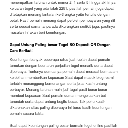
menempatkan taruhan untuk nomor 2, 1 serta 5 hingga akhirnya
keluaran togel yang ada ialah 2251, pastilah pemain juga dapat
ditetapkan menang lantaran ke-3 angka yaitu tertulis dengan
betul. Pasti pemain menang dapat peroleh pembayaran yang riil
serta sesuai sama tanpa ada dikurangkan sedikit juga, pastinya
masalah ini akan beri keuntungan.
Gapai Untung Paling besar Togel BO Deposit QR Dengan
Cara Berikut!
Keuntungan banyak beberapa ratus juat rupiah dapat pemain
temukan dengan beertaruh perjudian togel menarik serta dapat
dipercaya. Tentunya semuanya pemain dapat merasai bermacam
kelebihan memberikan kepuasan Saat dapat masuk blog resmi
terlebih menanggung kemenangan serta jelas kasih untung
berbayar. Menang taruhan main judi togel pasti benar-benar
memberi kepuasan Saat pemain cuman mengeluarkan bet
terendah serta dapat untung begitu besar. Tak perlu kuatir
dikarenakan situs paling dipercaya ini terus kasih keuntungan
pemain secara fakta.
Buat capai keuntungan paling besar bermain togel online pastilah