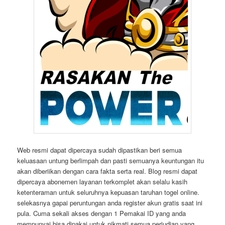
Web resmi dapat dipercaya sudah dipastikan beri semua
keluasaan untung berlimpah dan pasti semuanya keuntungan itu
akan diberiikan dengan cara fakta serta real. Blog resmi dapat
dipercaya abonemen layanan terkomplet akan selalu kasih
ketenteraman untuk seluruhnya kepuasan taruhan togel online.
selekasnya gapai peruntungan anda register akun gratis saat ini
pula. Cuma sekali akses dengan 1 Pemakai ID yang anda
mempunyai bisa dipakai untuk nikmati semua perjudian yang