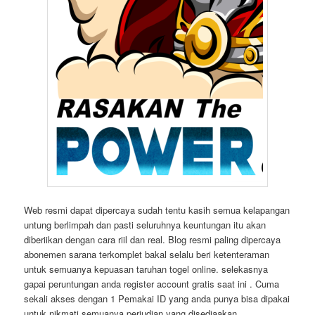
Web resmi dapat dipercaya sudah tentu kasih semua kelapangan
untung berlimpah dan pasti seluruhnya keuntungan itu akan
diberiikan dengan cara riil dan real. Blog resmi paling dipercaya
abonemen sarana terkomplet bakal selalu beri ketenteraman
untuk semuanya kepuasan taruhan togel online. selekasnya
gapai peruntungan anda register account gratis saat ini . Cuma
sekali akses dengan 1 Pemakai ID yang anda punya bisa dipakai
untuk nikmati semuanya perjudian yang disediaakan.