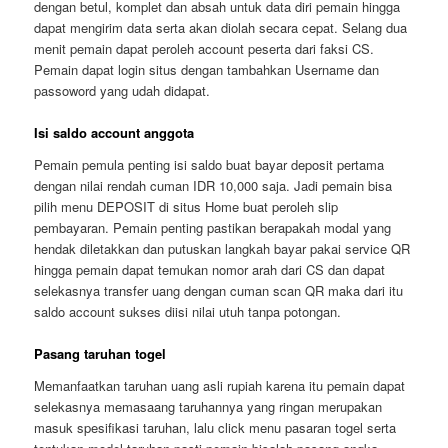
dengan betul, komplet dan absah untuk data diri pemain hingga
dapat mengirim data serta akan diolah secara cepat. Selang dua
menit pemain dapat peroleh account peserta dari faksi CS.
Pemain dapat login situs dengan tambahkan Username dan
passoword yang udah didapat.
Isi saldo account anggota
Pemain pemula penting isi saldo buat bayar deposit pertama
dengan nilai rendah cuman IDR 10,000 saja. Jadi pemain bisa
pilih menu DEPOSIT di situs Home buat peroleh slip
pembayaran. Pemain penting pastikan berapakah modal yang
hendak diletakkan dan putuskan langkah bayar pakai service QR
hingga pemain dapat temukan nomor arah dari CS dan dapat
selekasnya transfer uang dengan cuman scan QR maka dari itu
saldo account sukses diisi nilai utuh tanpa potongan.
Pasang taruhan togel
Memanfaatkan taruhan uang asli rupiah karena itu pemain dapat
selekasnya memasaang taruhannya yang ringan merupakan
masuk spesifikasi taruhan, lalu click menu pasaran togel serta