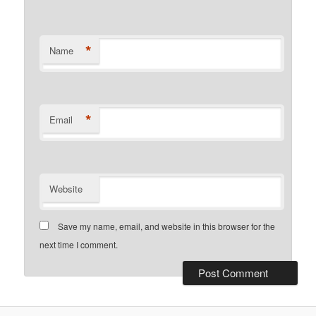
*
Name
*
Email
Website
Save my name, email, and website in this browser for the
next time I comment.