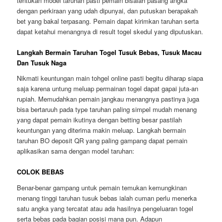
tentukan model taruhan pasti pemain bisalah pasang angka
dengan perkiraan yang udah dipunyai, dan putuskan berapakah
bet yang bakal terpasang. Pemain dapat kirimkan taruhan serta
dapat ketahui menangnya di result togel skedul yang diputuskan.
Langkah Bermain Taruhan Togel Tusuk Bebas, Tusuk Macau
Dan Tusuk Naga
Nikmati keuntungan main tohgel online pasti begitu diharap siapa
saja karena untung meluap permainan togel dapat gapai juta-an
rupiah. Memudahkan pemain jangkau menangnya pastinya juga
bisa bertaruuh pada type taruhan paling simpel mudah menang
yang dapat pemain ikutinya dengan betting besar pastilah
keuntungan yang diterima makin meluap. Langkah bermain
taruhan BO deposit QR yang paling gampang dapat pemain
aplikasikan sama dengan model taruhan:
COLOK BEBAS
Benar-benar gampang untuk pemain temukan kemungkinan
menang tinggi taruhan tusuk bebas ialah cuman perlu menerka
satu angka yang tercatat atau ada hasilnya pengeluaran togel
serta bebas pada bagian posisi mana pun. Adapun