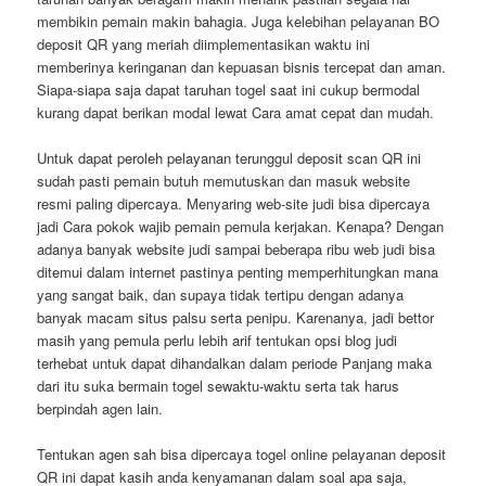
membikin pemain makin bahagia. Juga kelebihan pelayanan BO
deposit QR yang meriah diimplementasikan waktu ini
memberinya keringanan dan kepuasan bisnis tercepat dan aman.
Siapa-siapa saja dapat taruhan togel saat ini cukup bermodal
kurang dapat berikan modal lewat Cara amat cepat dan mudah.
Untuk dapat peroleh pelayanan terunggul deposit scan QR ini
sudah pasti pemain butuh memutuskan dan masuk website
resmi paling dipercaya. Menyaring web-site judi bisa dipercaya
jadi Cara pokok wajib pemain pemula kerjakan. Kenapa? Dengan
adanya banyak website judi sampai beberapa ribu web judi bisa
ditemui dalam internet pastinya penting memperhitungkan mana
yang sangat baik, dan supaya tidak tertipu dengan adanya
banyak macam situs palsu serta penipu. Karenanya, jadi bettor
masih yang pemula perlu lebih arif tentukan opsi blog judi
terhebat untuk dapat dihandalkan dalam periode Panjang maka
dari itu suka bermain togel sewaktu-waktu serta tak harus
berpindah agen lain.
Tentukan agen sah bisa dipercaya togel online pelayanan deposit
QR ini dapat kasih anda kenyamanan dalam soal apa saja,