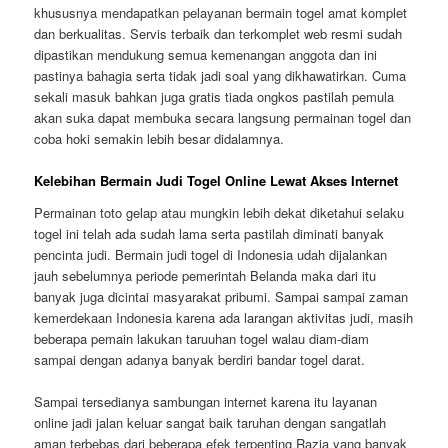
khususnya mendapatkan pelayanan bermain togel amat komplet
dan berkualitas. Servis terbaik dan terkomplet web resmi sudah
dipastikan mendukung semua kemenangan anggota dan ini
pastinya bahagia serta tidak jadi soal yang dikhawatirkan. Cuma
sekali masuk bahkan juga gratis tiada ongkos pastilah pemula
akan suka dapat membuka secara langsung permainan togel dan
coba hoki semakin lebih besar didalamnya.
Kelebihan Bermain Judi Togel Online Lewat Akses Internet
Permainan toto gelap atau mungkin lebih dekat diketahui selaku
togel ini telah ada sudah lama serta pastilah diminati banyak
pencinta judi. Bermain judi togel di Indonesia udah dijalankan
jauh sebelumnya periode pemerintah Belanda maka dari itu
banyak juga dicintai masyarakat pribumi. Sampai sampai zaman
kemerdekaan Indonesia karena ada larangan aktivitas judi, masih
beberapa pemain lakukan taruuhan togel walau diam-diam
sampai dengan adanya banyak berdiri bandar togel darat.
Sampai tersedianya sambungan internet karena itu layanan
online jadi jalan keluar sangat baik taruhan dengan sangatlah
aman terbebas dari beberapa efek terpenting Razia yang banyak