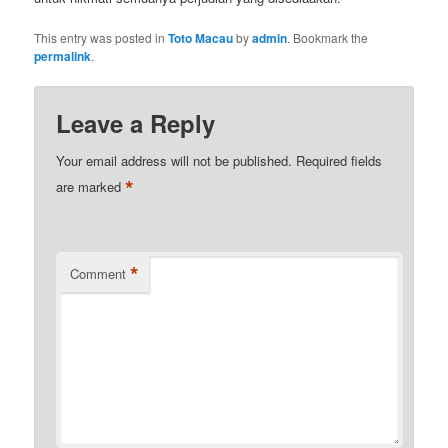
This entry was posted in
Toto Macau
by
admin
. Bookmark the
permalink
.
Leave a Reply
Your email address will not be published.
Required fields
*
are marked
*
Comment